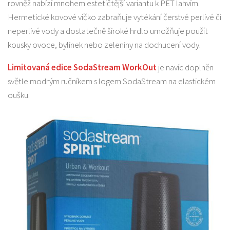
rovněž nabízí mnohem estetičtější variantu k PET lahvím.
Hermetické kovové víčko zabraňuje vytékání čerstvé perlivé či
neperlivé vody a dostatečně široké hrdlo umožňuje použít
kousky ovoce, bylinek nebo zeleniny na dochucení vody.
Limitovaná edice SodaStream WorkOut
je navíc doplněn
světle modrým ručníkem s logem SodaStream na elastickém
oušku.