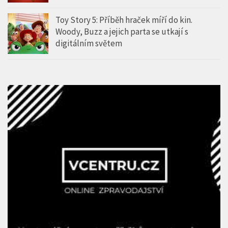
Toy Story 5: Příběh hraček míří do kin.
Woody, Buzz a jejich parta se utkají s
digitálním světem