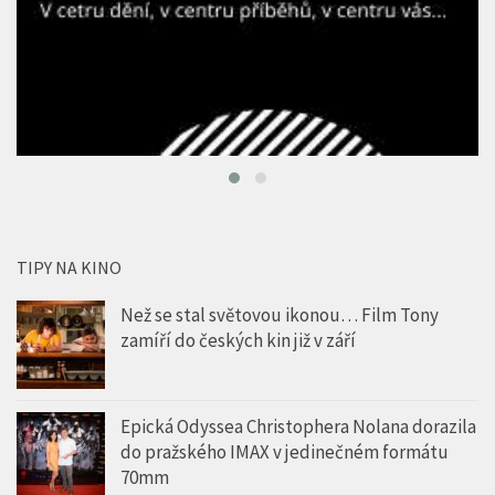
TIPY NA KINO
Než se stal světovou ikonou… Film Tony
zamíří do českých kin již v září
Epická Odyssea Christophera Nolana dorazila
do pražského IMAX v jedinečném formátu
70mm