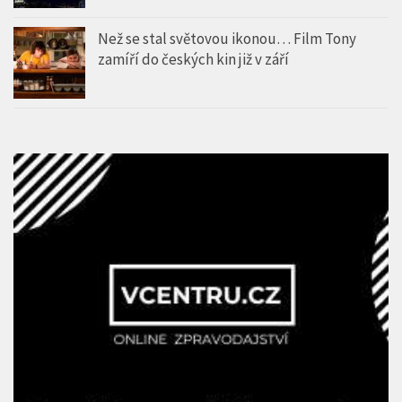
Než se stal světovou ikonou… Film Tony
zamíří do českých kin již v září