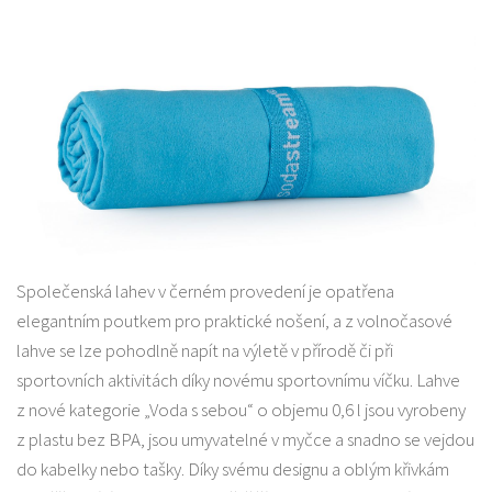
Společenská lahev v černém provedení je opatřena
elegantním poutkem pro praktické nošení, a z volnočasové
lahve se lze pohodlně napít na výletě v přírodě či při
sportovních aktivitách díky novému sportovnímu víčku. Lahve
z nové kategorie „Voda s sebou“ o objemu 0,6 l jsou vyrobeny
z plastu bez BPA, jsou umyvatelné v myčce a snadno se vejdou
do kabelky nebo tašky. Díky svému designu a oblým křivkám