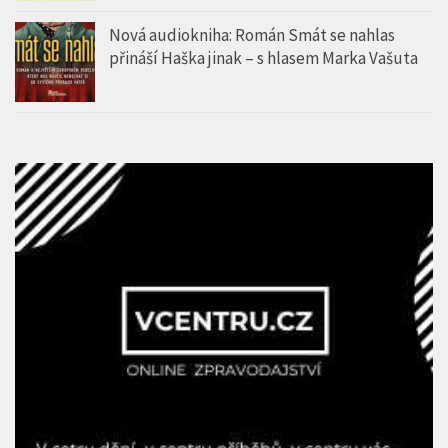
Nová audiokniha: Román Smát se nahlas
přináší Haška jinak – s hlasem Marka Vašuta