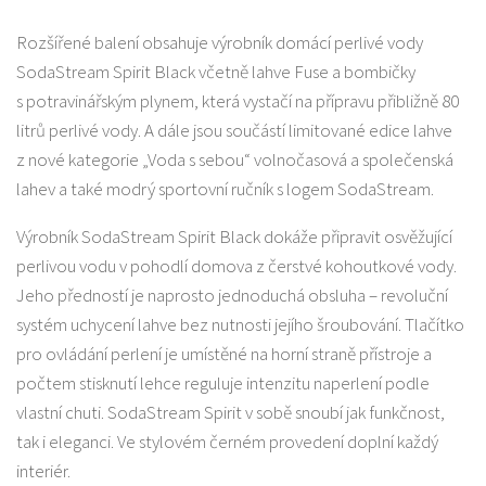
Rozšířené balení obsahuje výrobník domácí perlivé vody
SodaStream Spirit Black včetně lahve Fuse a bombičky
s potravinářským plynem, která vystačí na přípravu přibližně 80
litrů perlivé vody. A dále jsou součástí limitované edice lahve
z nové kategorie „Voda s sebou“ volnočasová a společenská
lahev a také modrý sportovní ručník s logem SodaStream.
Výrobník SodaStream Spirit Black dokáže připravit osvěžující
perlivou vodu v pohodlí domova z čerstvé kohoutkové vody.
Jeho předností je naprosto jednoduchá obsluha – revoluční
systém uchycení lahve bez nutnosti jejího šroubování. Tlačítko
pro ovládání perlení je umístěné na horní straně přístroje a
počtem stisknutí lehce reguluje intenzitu naperlení podle
vlastní chuti. SodaStream Spirit v sobě snoubí jak funkčnost,
tak i eleganci. Ve stylovém černém provedení doplní každý
interiér.