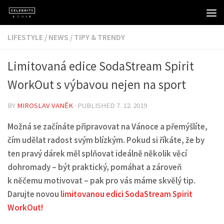
Skip to content
LIFESTYLE
/
NEWS
/
TIPY & TRENDY
Limitovaná edice SodaStream Spirit
WorkOut s výbavou nejen na sport
BY
MIROSLAV VANĚK
· PUBLISHED
7. 12. 2019
Možná se začínáte připravovat na Vánoce a přemýšlíte,
čím udělat radost svým blízkým. Pokud si říkáte, že by
ten pravý dárek měl splňovat ideálně několik věcí
dohromady – být praktický, pomáhat a zároveň
k něčemu motivovat – pak pro vás máme skvělý tip.
Darujte novou
limitovanou edici SodaStream Spirit
WorkOut!