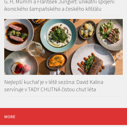
G. H. Mumm a František Jungvirt: unikátní spojení
ikonického šampaňského a českého křišťálu
Nejlepší kuchař je v létě sezóna: David Kalina
servíruje v TADY CHUTNÁ čistou chuť léta
MORE