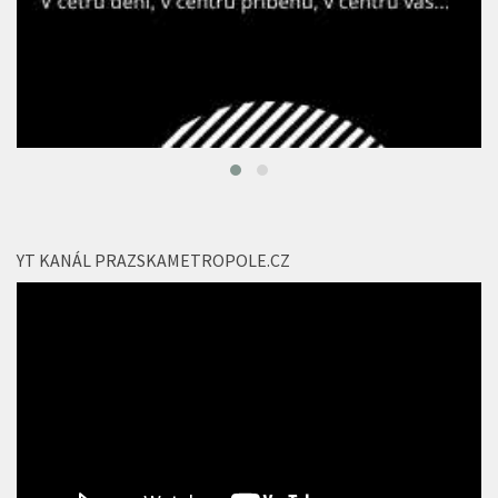
YT KANÁL PRAZSKAMETROPOLE.CZ
Video
přehrávač