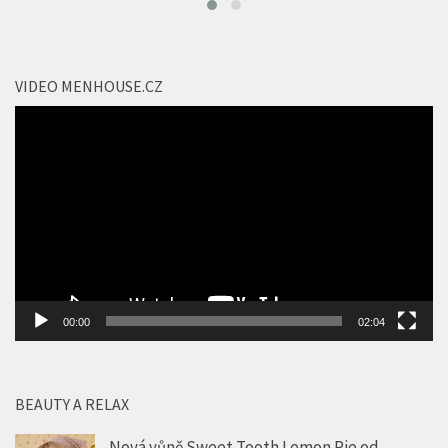
VIDEO MENHOUSE.CZ
Video
přehrávač
00:00
02:04
BEAUTY A RELAX
Nová vůně Sweet Tooth Lemon Pie od