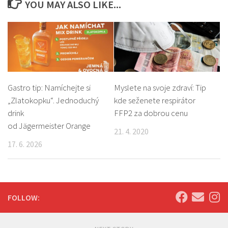
YOU MAY ALSO LIKE...
Gastro tip: Namíchejte si
Myslete na svoje zdraví: Tip
„Zlatokopku“. Jednoduchý
kde seženete respirátor
drink
FFP2 za dobrou cenu
od Jägermeister Orange
21. 4. 2020
17. 6. 2026
FOLLOW: