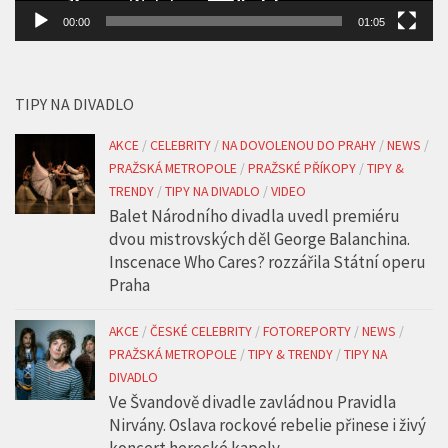
00:00
01:05
TIPY NA DIVADLO
AKCE
/
CELEBRITY
/
NA DOVOLENOU DO PRAHY
/
NEWS
/
PRAŽSKÁ METROPOLE
/
PRAŽSKÉ PŘÍKOPY
/
TIPY &
TRENDY
/
TIPY NA DIVADLO
/
VIDEO
Balet Národního divadla uvedl premiéru
dvou mistrovských děl George Balanchina.
Inscenace Who Cares? rozzářila Státní operu
Praha
AKCE
/
ČESKÉ CELEBRITY
/
FOTOREPORTY
/
NEWS
/
PRAŽSKÁ METROPOLE
/
TIPY & TRENDY
/
TIPY NA
DIVADLO
Ve Švandově divadle zavládnou Pravidla
Nirvány. Oslava rockové rebelie přinese i živý