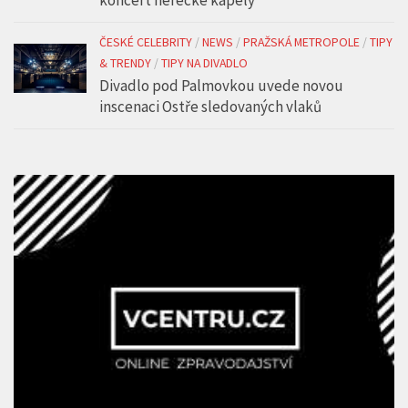
koncert herecké kapely
ČESKÉ CELEBRITY
/
NEWS
/
PRAŽSKÁ METROPOLE
/
TIPY
& TRENDY
/
TIPY NA DIVADLO
Divadlo pod Palmovkou uvede novou
inscenaci Ostře sledovaných vlaků