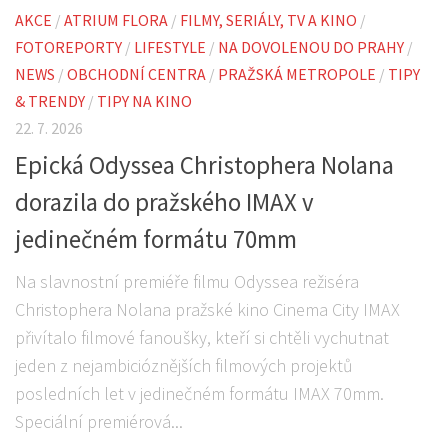
AKCE
/
ATRIUM FLORA
/
FILMY, SERIÁLY, TV A KINO
/
FOTOREPORTY
/
LIFESTYLE
/
NA DOVOLENOU DO PRAHY
/
NEWS
/
OBCHODNÍ CENTRA
/
PRAŽSKÁ METROPOLE
/
TIPY
& TRENDY
/
TIPY NA KINO
22. 7. 2026
Epická Odyssea Christophera Nolana
dorazila do pražského IMAX v
jedinečném formátu 70mm
Na slavnostní premiéře filmu Odyssea režiséra
Christophera Nolana pražské kino Cinema City IMAX
přivítalo filmové fanoušky, kteří si chtěli vychutnat
jeden z nejambicióznějších filmových projektů
posledních let v jedinečném formátu IMAX 70mm.
Speciální premiérová...