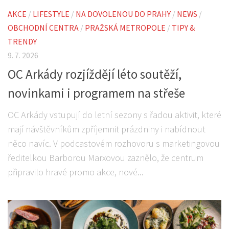
AKCE
/
LIFESTYLE
/
NA DOVOLENOU DO PRAHY
/
NEWS
/
OBCHODNÍ CENTRA
/
PRAŽSKÁ METROPOLE
/
TIPY &
TRENDY
9. 7. 2026
OC Arkády rozjíždějí léto soutěží,
novinkami i programem na střeše
OC Arkády vstupují do letní sezony s řadou aktivit, které
mají návštěvníkům zpříjemnit prázdniny i nabídnout
něco navíc. V podcastovém rozhovoru s marketingovou
ředitelkou Barborou Marxovou zaznělo, že centrum
připravilo hravé promo akce, nové...