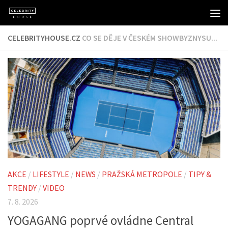
Skip to content
CELEBRITYHOUSE.CZ
CO SE DĚJE V ČESKÉM SHOWBYZNYSU...
AKCE
/
LIFESTYLE
/
NEWS
/
PRAŽSKÁ METROPOLE
/
TIPY &
TRENDY
/
VIDEO
7. 8. 2026
YOGAGANG poprvé ovládne Central