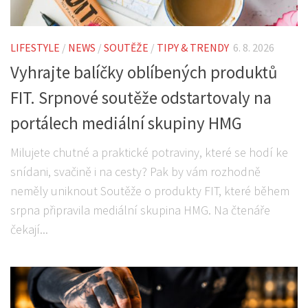
LIFESTYLE
/
NEWS
/
SOUTĚŽE
/
TIPY & TRENDY
6. 8. 2026
Vyhrajte balíčky oblíbených produktů
FIT. Srpnové soutěže odstartovaly na
portálech mediální skupiny HMG
Milujete chutné a praktické potraviny, které se hodí ke
snídani, svačině i na cesty? Pak by vám rozhodně
neměly uniknout Soutěže o produkty FIT, které během
srpna připravila mediální skupina HMG. Na čtenáře
čekají...