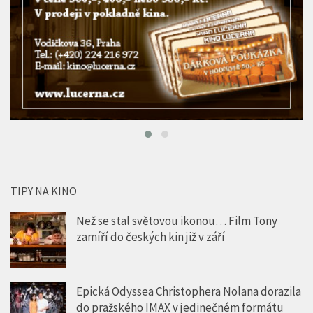
TIPY NA KINO
Než se stal světovou ikonou… Film Tony
zamíří do českých kin již v září
Epická Odyssea Christophera Nolana dorazila
do pražského IMAX v jedinečném formátu