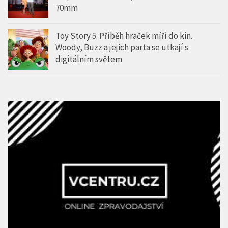
70mm
Toy Story 5: Příběh hraček míří do kin.
Woody, Buzz a jejich parta se utkají s
digitálním světem