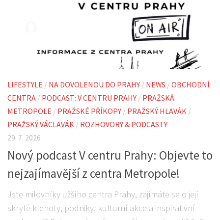
LIFESTYLE
/
NA DOVOLENOU DO PRAHY
/
NEWS
/
OBCHODNÍ
CENTRA
/
PODCAST: V CENTRU PRAHY
/
PRAŽSKÁ
METROPOLE
/
PRAŽSKÉ PŘÍKOPY
/
PRAŽSKÝ HLAVÁK
/
PRAŽSKÝ VÁCLAVÁK
/
ROZHOVORY & PODCASTY
29. 7. 2026
Nový podcast V centru Prahy: Objevte to
nejzajímavější z centra Metropole!
Jste milovníky užšího centra Prahy, zajímáte se o její
skryté klenoty, podniky, kulturní akce a inspirativní