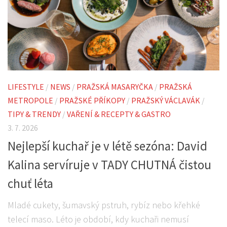
LIFESTYLE
/
NEWS
/
PRAŽSKÁ MASARYČKA
/
PRAŽSKÁ
METROPOLE
/
PRAŽSKÉ PŘÍKOPY
/
PRAŽSKÝ VÁCLAVÁK
/
TIPY & TRENDY
/
VAŘENÍ & RECEPTY & GASTRO
3. 7. 2026
Nejlepší kuchař je v létě sezóna: David
Kalina servíruje v TADY CHUTNÁ čistou
chuť léta
Mladé cukety, šumavský pstruh, rybíz nebo křehké
telecí maso. Léto je období, kdy kuchaři nemusí