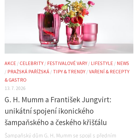
AKCE
/
CELEBRITY
/
FESTIVALOVÉ VARY
/
LIFESTYLE
/
NEWS
/
PRAŽSKÁ PAŘÍŽSKÁ
/
TIPY & TRENDY
/
VAŘENÍ & RECEPTY
& GASTRO
13. 7. 2026
G. H. Mumm a František Jungvirt:
unikátní spojení ikonického
šampaňského a českého křišťálu
Šampaňský dům G. H. Mumm se spojil s předním