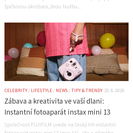
špičkovou akrobacii, živou hudbu...
CELEBRITY
/
LIFESTYLE
/
NEWS
/
TIPY & TRENDY
25. 6. 2026
Zábava a kreativita ve vaší dlani:
Instantní fotoaparát instax mini 13
Společnost FUJIFILM uvede na český trh instantní
fotoaparát instax mini 13 (mini 13). Jde o přímého