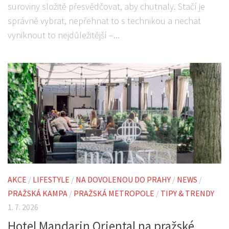
suroviny složitě přesvědčovat, aby chutnaly. Stačí je
správně vybrat, nepřehnat to s technikou a nechat
vyniknout to nejdůležitější –...
AKCE
/
LIFESTYLE
/
NA DOVOLENOU DO PRAHY
/
NEWS
/
PRAŽSKÁ KAMPA
/
PRAŽSKÁ METROPOLE
/
TIPY & TRENDY
1. 7. 2026
Hotel Mandarin Oriental na pražské