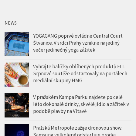
NEWS
YOGAGANG poprvé ovládne Central Court
Štvanice. V srdci Prahy vznikne na jediný
večer jedinečný yoga zážitek
Vyhrajte balíčky oblíbených produktů FIT.
Srpnové soutěže odstartovaly na portálech
mediální skupiny HMG
V pražském Kampa Parku najdete po celé
léto dokonalé drinky, skvělé jídlo a zážitek v
podobě plavby na Vltavě
Pražská Metropole zažije dronovou show:
Samsung velkolepě odstartuje prodej