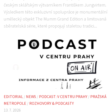
českým sklářským výtvarníkem Františkem Jungvirtem.
Výsledkem této exkluzivní spolupráce je monumentální
umělecký objekt The Mumm Grand Edition a limitovaná
sběratelská série, které propojují staletou tradici...
EDITORIAL
/
NEWS
/
PODCAST: V CENTRU PRAHY
/
PRAŽSKÁ
METROPOLE
/
ROZHOVORY & PODCASTY
13. 7. 2026