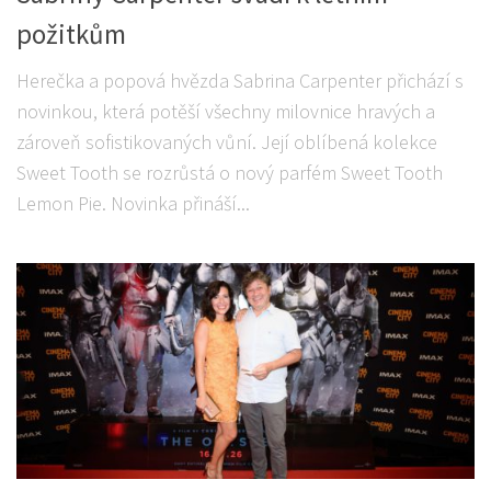
požitkům
Herečka a popová hvězda Sabrina Carpenter přichází s
novinkou, která potěší všechny milovnice hravých a
zároveň sofistikovaných vůní. Její oblíbená kolekce
Sweet Tooth se rozrůstá o nový parfém Sweet Tooth
Lemon Pie. Novinka přináší...