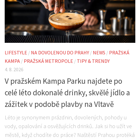
LIFESTYLE
/
NA DOVOLENOU DO PRAHY
/
NEWS
/
PRAŽSKÁ
KAMPA
/
PRAŽSKÁ METROPOLE
/
TIPY & TRENDY
4. 8. 2026
V pražském Kampa Parku najdete po
celé léto dokonalé drinky, skvělé jídlo a
zážitek v podobě plavby na Vltavě
Léto je synonymem prázdnin, dovolených, pohody u
vody, opalování a osvěžujících drinků. Jak si ho užít ve
městě, když chodíte do práce? Naštěstí Prahou protéká