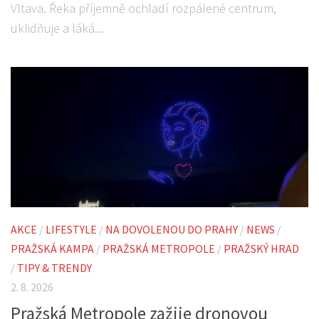
Vltava. Řeka příjemně ochladí rozpálené centrum,
uklidňuje a láká...
AKCE
/
LIFESTYLE
/
NA DOVOLENOU DO PRAHY
/
NEWS
/
PRAŽSKÁ KAMPA
/
PRAŽSKÁ METROPOLE
/
PRAŽSKÝ HRAD
/
TIPY & TRENDY
2. 8. 2026
Pražská Metropole zažije dronovou