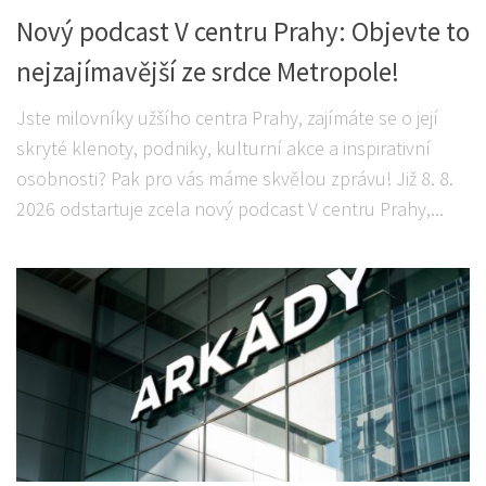
Nový podcast V centru Prahy: Objevte to
nejzajímavější ze srdce Metropole!
Jste milovníky užšího centra Prahy, zajímáte se o její
skryté klenoty, podniky, kulturní akce a inspirativní
osobnosti? Pak pro vás máme skvělou zprávu! Již 8. 8.
2026 odstartuje zcela nový podcast V centru Prahy,...