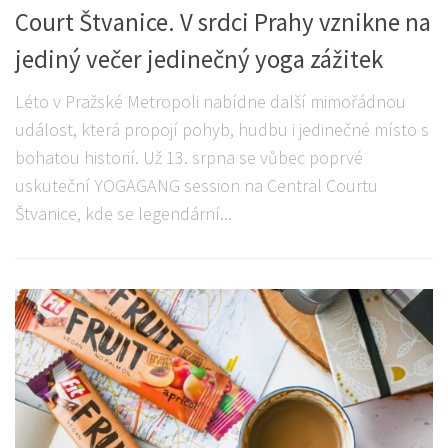
Court Štvanice. V srdci Prahy vznikne na
jediný večer jedinečný yoga zážitek
Léto v Pražské Metropoli nabídne další mimořádnou
událost, která propojí pohyb, hudbu i jedinečné místo s
bohatou historií. Už 13. srpna se vůbec poprvé
uskuteční YOGAGANG session na Central Courtu
Štvanice, kde se legendární...