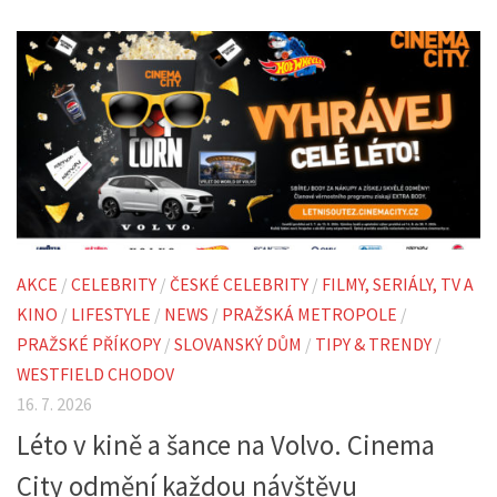
AKCE
/
CELEBRITY
/
ČESKÉ CELEBRITY
/
FILMY, SERIÁLY, TV A
KINO
/
LIFESTYLE
/
NEWS
/
PRAŽSKÁ METROPOLE
/
PRAŽSKÉ PŘÍKOPY
/
SLOVANSKÝ DŮM
/
TIPY & TRENDY
/
WESTFIELD CHODOV
16. 7. 2026
Léto v kině a šance na Volvo. Cinema
City odmění každou návštěvu