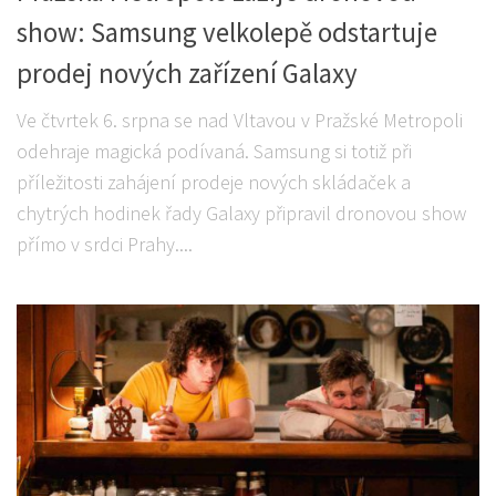
show: Samsung velkolepě odstartuje
prodej nových zařízení Galaxy
Ve čtvrtek 6. srpna se nad Vltavou v Pražské Metropoli
odehraje magická podívaná. Samsung si totiž při
příležitosti zahájení prodeje nových skládaček a
chytrých hodinek řady Galaxy připravil dronovou show
přímo v srdci Prahy....