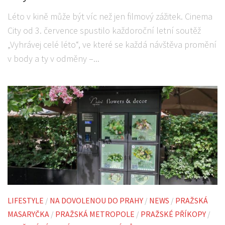
Léto v kině může být víc než jen filmový zážitek. Cinema
City od 3. července spustilo každoroční letní soutěž
„Vyhrávej celé léto“, ve které se každá návštěva promění
v body a ty v odměny –...
LIFESTYLE
/
NA DOVOLENOU DO PRAHY
/
NEWS
/
PRAŽSKÁ
MASARYČKA
/
PRAŽSKÁ METROPOLE
/
PRAŽSKÉ PŘÍKOPY
/