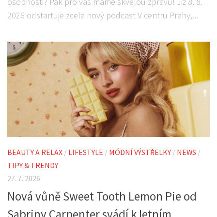
osobnosti? Pak pro vás máme skvělou zprávu! Již 8. 8.
2026 odstartuje zcela nový podcast V centru Prahy,...
BEAUTY A RELAX
/
LIFESTYLE
/
MÓDNÍ VÝSTŘELKY
/
NEWS
/
TIPY & TRENDY
27. 7. 2026
Nová vůně Sweet Tooth Lemon Pie od
Sabriny Carpenter svádí k letním