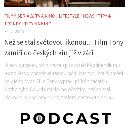
FILMY, SERIÁLY, TV A KINO
/
LIFESTYLE
/
NEWS
/
TIPY &
TRENDY
/
TIPY NA KINO
31. 7. 2026
Než se stal světovou ikonou… Film Tony
zamíří do českých kin již v září
Mladý outsider, odmítnuté spisovatelské stipendium a
jedno léto v chaotické restaurační kuchyni, které změní
celý jeho život. Film Tony vypráví příběh začátků
Anthonyho Bourdaina dávno předtím, než se stal
slavným kuchařem, spisovatelem, cestovatelem a...