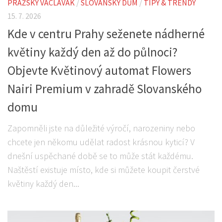
PRAŽSKÝ VÁCLAVÁK
/
SLOVANSKÝ DŮM
/
TIPY & TRENDY
15. 7. 2026
Kde v centru Prahy seženete nádherné
květiny každý den až do půlnoci?
Objevte Květinový automat Flowers
Nairi Premium v zahradě Slovanského
domu
Zapomněli jste na důležité výročí, narozeniny nebo
chcete jen někomu udělat radost krásnou kyticí? V
dnešní uspěchané době se to může stát každému.
Naštěstí existuje místo, kde si můžete koupit čerstvé
květiny každý den...