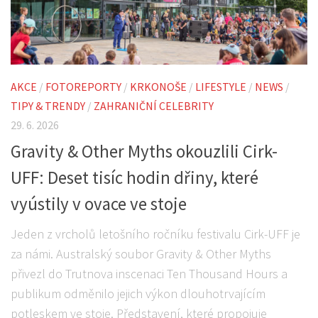
AKCE
/
FOTOREPORTY
/
KRKONOŠE
/
LIFESTYLE
/
NEWS
/
TIPY & TRENDY
/
ZAHRANIČNÍ CELEBRITY
29. 6. 2026
Gravity & Other Myths okouzlili Cirk-
UFF: Deset tisíc hodin dřiny, které
vyústily v ovace ve stoje
Jeden z vrcholů letošního ročníku festivalu Cirk-UFF je
za námi. Australský soubor Gravity & Other Myths
přivezl do Trutnova inscenaci Ten Thousand Hours a
publikum odměnilo jejich výkon dlouhotrvajícím
potleskem ve stoje. Představení, které propojuje