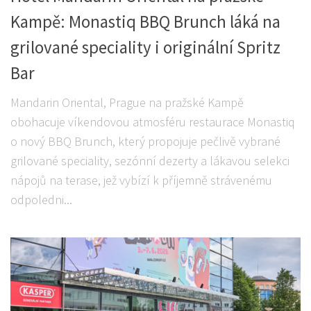
Kampě: Monastiq BBQ Brunch láká na
grilované speciality i originální Spritz
Bar
Mandarin Oriental, Prague na pražské Kampě
obohacuje víkendovou atmosféru restaurace Monastiq
o nový BBQ Brunch, který propojuje pečlivě vybrané
grilované speciality, sezónní dezerty a lákavou selekci
nápojů na terase, jež vybízí k příjemně strávenému
odpoledni...