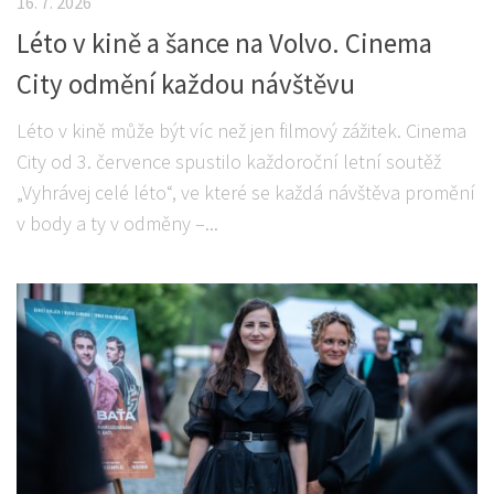
16. 7. 2026
Léto v kině a šance na Volvo. Cinema
City odmění každou návštěvu
Léto v kině může být víc než jen filmový zážitek. Cinema
City od 3. července spustilo každoroční letní soutěž
„Vyhrávej celé léto“, ve které se každá návštěva promění
v body a ty v odměny –...