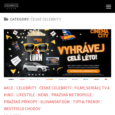
Skip to content
CATEGORY:
ČESKÉ CELEBRITY
AKCE
/
CELEBRITY
/
ČESKÉ CELEBRITY
/
FILMY, SERIÁLY, TV A
KINO
/
LIFESTYLE
/
NEWS
/
PRAŽSKÁ METROPOLE
/
PRAŽSKÉ PŘÍKOPY
/
SLOVANSKÝ DŮM
/
TIPY & TRENDY
/
WESTFIELD CHODOV