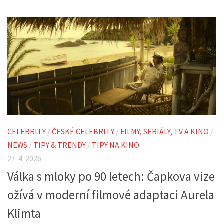
CELEBRITY
/
ČESKÉ CELEBRITY
/
FILMY, SERIÁLY, TV A KINO
/
NEWS
/
TIPY & TRENDY
/
TIPY NA KINO
27. 4. 2026
Válka s mloky po 90 letech: Čapkova vize
ožívá v moderní filmové adaptaci Aurela
Klimta