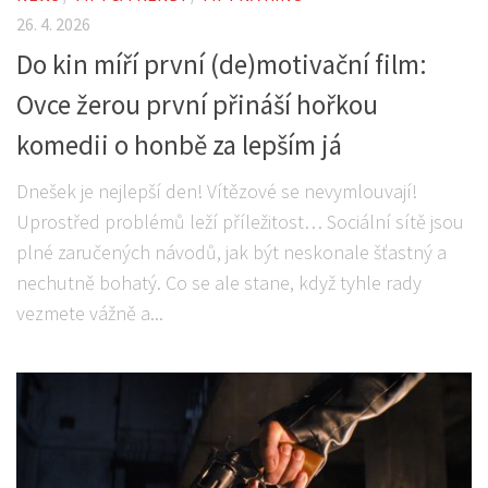
26. 4. 2026
Do kin míří první (de)motivační film:
Ovce žerou první přináší hořkou
komedii o honbě za lepším já
Dnešek je nejlepší den! Vítězové se nevymlouvají!
Uprostřed problémů leží příležitost… Sociální sítě jsou
plné zaručených návodů, jak být neskonale šťastný a
nechutně bohatý. Co se ale stane, když tyhle rady
vezmete vážně a...