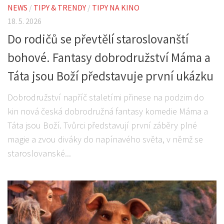
NEWS
/
TIPY & TRENDY
/
TIPY NA KINO
18. 5. 2026
Do rodičů se převtělí staroslovanští
bohové. Fantasy dobrodružství Máma a
Táta jsou Boží představuje první ukázku
Dobrodružství napříč staletími přinese na podzim do
kin nová česká dobrodružná fantasy komedie Máma a
Táta jsou Boží. Tvůrci představují první záběry plné
magie a zvou diváky do napínavého světa, v němž se
staroslovanské...