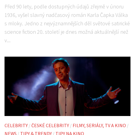
Před 90 lety, podle dostupných údajů zřejmě v únoru
1936, vyšel slavný nadčasový román Karla Čapka Válka
s mloky. Jedno z nejvýznamnějších děl světové satirické
science fiction 20. století je dnes možná aktuálnější než
v...
CELEBRITY
/
ČESKÉ CELEBRITY
/
FILMY, SERIÁLY, TV A KINO
/
NEWS
/
TIPY & TRENDY
/
TIPY NA KINO