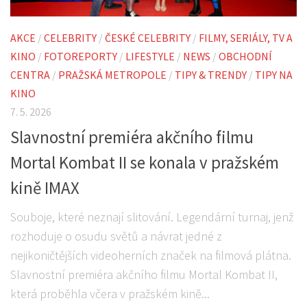
AKCE
/
CELEBRITY
/
ČESKÉ CELEBRITY
/
FILMY, SERIÁLY, TV A
KINO
/
FOTOREPORTY
/
LIFESTYLE
/
NEWS
/
OBCHODNÍ
CENTRA
/
PRAŽSKÁ METROPOLE
/
TIPY & TRENDY
/
TIPY NA
KINO
7. 5. 2026
Slavnostní premiéra akčního filmu
Mortal Kombat II se konala v pražském
kině IMAX
Souboje, které neznají slitování. Legendární turnaj, jenž
rozhoduje o osudu světů a návrat jedné z
nejikoničtějších videoherních značek na filmová plátna.
Slavnostní premiéra akčního filmu Mortal Kombat II,
která proběhla včera v pražském kině...