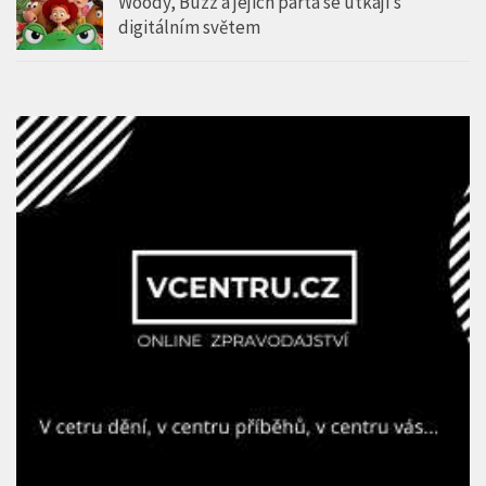
Woody, Buzz a jejich parta se utkají s
digitálním světem