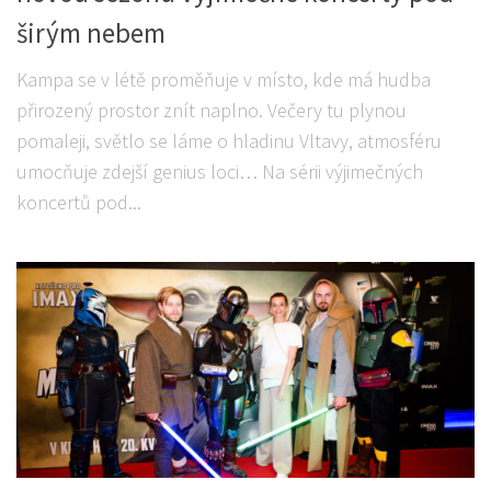
širým nebem
Kampa se v létě proměňuje v místo, kde má hudba
přirozený prostor znít naplno. Večery tu plynou
pomaleji, světlo se láme o hladinu Vltavy, atmosféru
umocňuje zdejší genius loci… Na sérii výjimečných
koncertů pod...