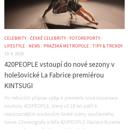
CELEBRITY
/
ČESKÉ CELEBRITY
/
FOTOREPORTY
/
LIFESTYLE
/
NEWS
/
PRAŽSKÁ METROPOLE
/
TIPY & TRENDY
10. 6. 2026
420PEOPLE vstoupí do nové sezony v
holešovické La Fabrice premiérou
KINTSUGI
Po měsících příprav spěje k premiéře nová inscenace
souboru 420PEOPLE, který už 18 let patří k
nejvýraznějším souborům české scény současného
tance. Choreografa a šéfa 420PEOPLE Václava Kuneše