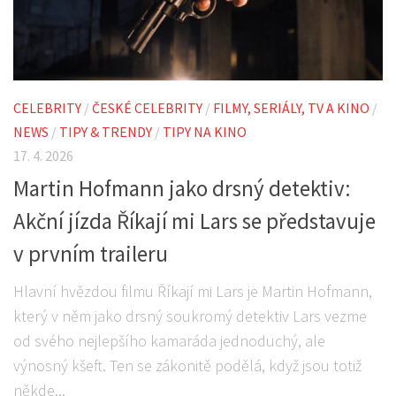
CELEBRITY
/
ČESKÉ CELEBRITY
/
FILMY, SERIÁLY, TV A KINO
/
NEWS
/
TIPY & TRENDY
/
TIPY NA KINO
17. 4. 2026
Martin Hofmann jako drsný detektiv:
Akční jízda Říkají mi Lars se představuje
v prvním traileru
Hlavní hvězdou filmu Říkají mi Lars je Martin Hofmann,
který v něm jako drsný soukromý detektiv Lars vezme
od svého nejlepšího kamaráda jednoduchý, ale
výnosný kšeft. Ten se zákonitě podělá, když jsou totiž
někde...