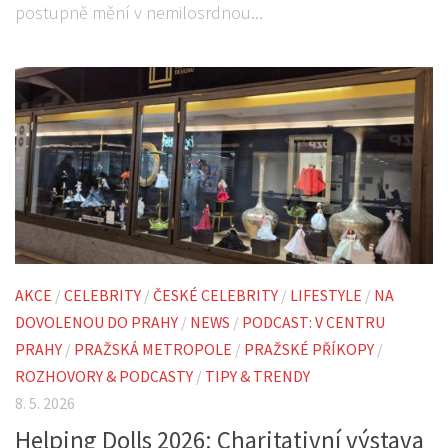
postupně mění v nemilosrdnou...
AKCE
/
CELEBRITY
/
ČESKÉ CELEBRITY
/
LIFESTYLE
/
NA
DOVOLENOU DO PRAHY
/
NEWS
/
PODCAST: V CENTRU
PRAHY
/
PRAŽSKÁ METROPOLE
/
PRAŽSKÉ PŘÍKOPY
/
ROZHOVORY & PODCASTY
/
TIPY & TRENDY
8. 5. 2026
Helping Dolls 2026: Charitativní výstava