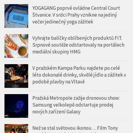
YOGAGANG poprvé ovládne Central Court
Štvanice. V srdci Prahy vznikne na jediný
večer jedinečný yoga zážitek
Vyhrajte balíčky oblíbených produktů FIT.
Srpnové soutěže odstartovaly na portálech
mediální skupiny HMG
V pražském Kampa Parku najdete po celé
léto dokonalé drinky, skvělé jídlo a zážitek v
podobě plavby na Vltavě
Pražská Metropole zažije dronovou show:
Samsung velkolepě odstartuje prodej
nových zařízení Galaxy
Než se stal světovou ikonou… Film Tony