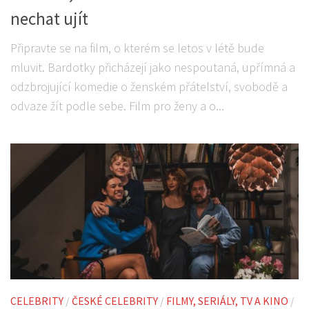
nechat ujít
Připravte se na film, o kterém se letos v létě bude
mluvit. Bardotky přicházejí jako nespoutaná, upřímná a
odzbrojující komedie o ženském přátelství, svobodě a
odvaze žít podle sebe. Film pro ženy a o...
CELEBRITY
/
ČESKÉ CELEBRITY
/
FILMY, SERIÁLY, TV A KINO
/