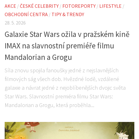
AKCE
/
ČESKÉ CELEBRITY
/
FOTOREPORTY
/
LIFESTYLE
/
OBCHODNÍ CENTRA
/
TIPY & TRENDY
28. 5. 2026
Galaxie Star Wars ožila v pražském kině
IMAX na slavnostní premiéře filmu
Mandalorian a Grogu
Síla znovu spojila fanoušky jedné z nejslavnějších
filmových ság všech dob. Hvězdné lodě, vzdálené
galaxie a návrat jedné z nejoblíbenějších dvojic světa
Star Wars. Slavnostní premiéra filmu Star Wars:
Mandalorian a Grogu, která proběhla...