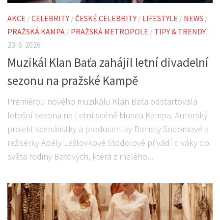
AKCE
/
CELEBRITY
/
ČESKÉ CELEBRITY
/
LIFESTYLE
/
NEWS
/
PRAŽSKÁ KAMPA
/
PRAŽSKÁ METROPOLE
/
TIPY & TRENDY
23. 6. 2026
Muzikál Klan Baťa zahájil letní divadelní
sezonu na pražské Kampě
Premiérou nového muzikálu Klan Baťa odstartovala
letošní sezona na Letní scéně Musea Kampa. Autorský
projekt scenáristky a producentky Daniely Sodomové a
režisérky Adély Laštovkové Stodolové přivádí diváky do
světa rodiny Baťových, která z malého...