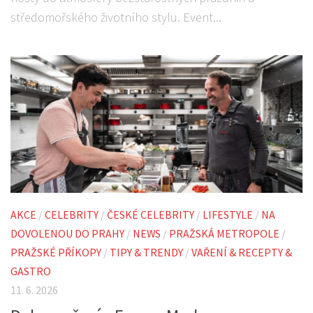
středomořského životního stylu. Event...
AKCE
/
CELEBRITY
/
ČESKÉ CELEBRITY
/
LIFESTYLE
/
NA
DOVOLENOU DO PRAHY
/
NEWS
/
PRAŽSKÁ METROPOLE
/
PRAŽSKÉ PŘÍKOPY
/
TIPY & TRENDY
/
VAŘENÍ & RECEPTY &
GASTRO
11. 6. 2026