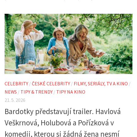
CELEBRITY
/
ČESKÉ CELEBRITY
/
FILMY, SERIÁLY, TV A KINO
/
NEWS
/
TIPY & TRENDY
/
TIPY NA KINO
21. 5. 2026
Bardotky představují trailer. Havlová
Veškrnová, Holubová a Pořízková v
komedii, kterou si žádná žena nesmí