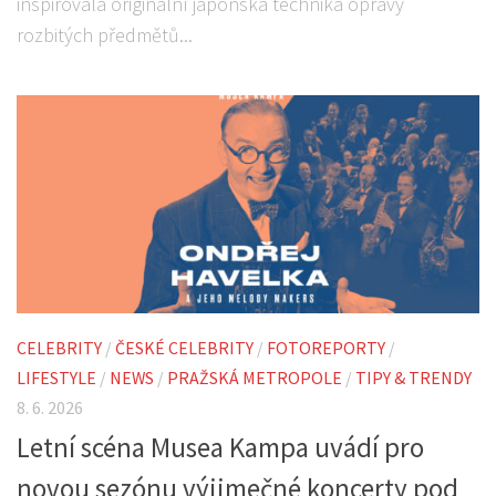
inspirovala originální japonská technika opravy
rozbitých předmětů...
CELEBRITY
/
ČESKÉ CELEBRITY
/
FOTOREPORTY
/
LIFESTYLE
/
NEWS
/
PRAŽSKÁ METROPOLE
/
TIPY & TRENDY
8. 6. 2026
Letní scéna Musea Kampa uvádí pro
novou sezónu výjimečné koncerty pod