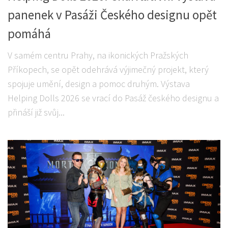
panenek v Pasáži Českého designu opět
pomáhá
V samém centru Prahy, na ikonických Pražských
Příkopech, se opět odehrává výjimečný projekt, který
spojuje umění, design a pomoc druhým. Výstava
Helping Dolls 2026 se vrací do Pasáž českého designu a
přináší již svůj...