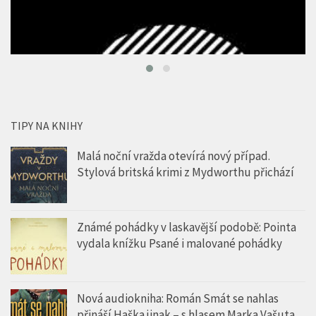
TIPY NA KNIHY
Malá noční vražda otevírá nový případ.
Stylová britská krimi z Mydworthu přichází
Známé pohádky v laskavější podobě: Pointa
vydala knížku Psané i malované pohádky
Nová audiokniha: Román Smát se nahlas
přináší Haška jinak – s hlasem Marka Vašuta