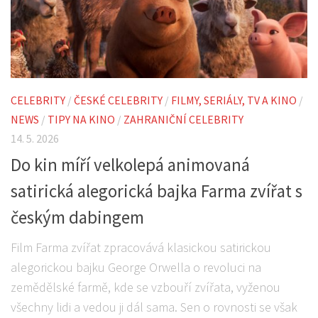
CELEBRITY
/
ČESKÉ CELEBRITY
/
FILMY, SERIÁLY, TV A KINO
/
NEWS
/
TIPY NA KINO
/
ZAHRANIČNÍ CELEBRITY
14. 5. 2026
Do kin míří velkolepá animovaná
satirická alegorická bajka Farma zvířat s
českým dabingem
Film Farma zvířat zpracovává klasickou satirickou
alegorickou bajku George Orwella o revoluci na
zemědělské farmě, kde se vzbouří zvířata, vyženou
všechny lidi a vedou ji dál sama. Sen o rovnosti se však