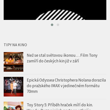
TIPY NA KINO
Než se stal světovou ikonou… Film Tony
zamíří do českých kin již v září
Epická Odyssea Christophera Nolana dorazila
do pražského IMAX v jedinečném formátu
70mm
Toy Story 5: Příběh hraček míří do kin.