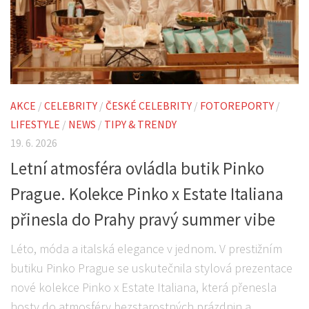
AKCE
/
CELEBRITY
/
ČESKÉ CELEBRITY
/
FOTOREPORTY
/
LIFESTYLE
/
NEWS
/
TIPY & TRENDY
19. 6. 2026
Letní atmosféra ovládla butik Pinko
Prague. Kolekce Pinko x Estate Italiana
přinesla do Prahy pravý summer vibe
Léto, móda a italská elegance v jednom. V prestižním
butiku Pinko Prague se uskutečnila stylová prezentace
nové kolekce Pinko x Estate Italiana, která přenesla
hosty do atmosféry bezstarostných prázdnin a