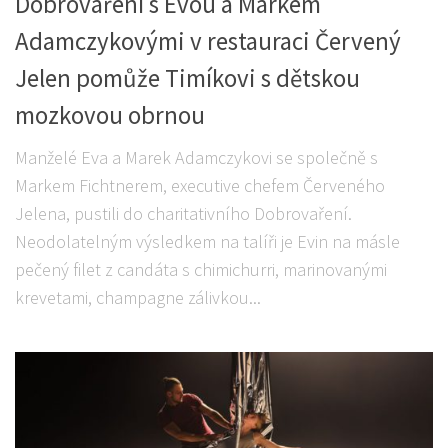
Dobrovaření s Evou a Markem
Adamczykovými v restauraci Červený
Jelen pomůže Timíkovi s dětskou
mozkovou obrnou
Manželé Eva a Marek Adamczykovi se společně s
Markem Fichtnerem, executive chefem Červeného
Jelena, pustili do charitativního Dobrovaření.
Neodolatelným výsledkem na talíři je Evin na másle
pečený filet z candáta s chimichurri, marinovanými
krevetami, champagne zálivkou...