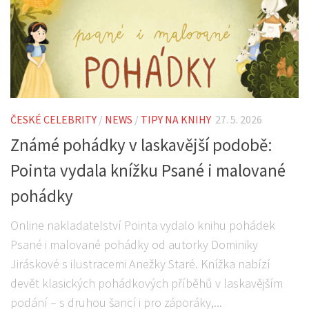
ČESKÉ CELEBRITY
/
NEWS
/
TIPY NA KNIHY
27. 5. 2026
Známé pohádky v laskavější podobě:
Pointa vydala knížku Psané i malované
pohádky
Online nakladatelství Pointa vydalo knihu pohádek
Psané i malované pohádky od autorky Dominiky
Jiráskové s ilustracemi Anežky Staré. Knížka nabízí
devět klasických pohádkových příběhů v laskavějším
podání – s druhou šancí i pro záporáky,...