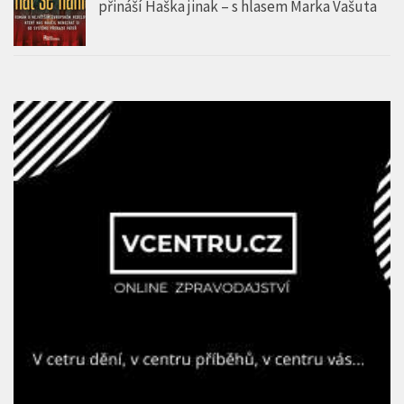
přináší Haška jinak – s hlasem Marka Vašuta