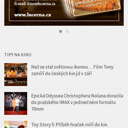
TIPY NA KINO
Než se stal světovou ikonou… Film Tony
zamíří do českých kin již v září
Epická Odyssea Christophera Nolana dorazila
do pražského IMAX v jedinečném formátu
70mm
Toy Story 5: Příběh hraček míří do kin.