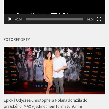
00:00
02:04
FOTOREPORTY
Epická Odyssea Christophera Nolana dorazila do
pražského IMAX v jedinečném formátu 70mm