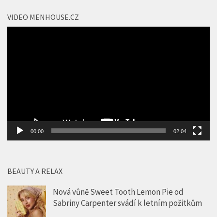
VIDEO MENHOUSE.CZ
Video
přehrávač
00:00
02:04
BEAUTY A RELAX
Nová vůně Sweet Tooth Lemon Pie od
Sabriny Carpenter svádí k letním požitkům