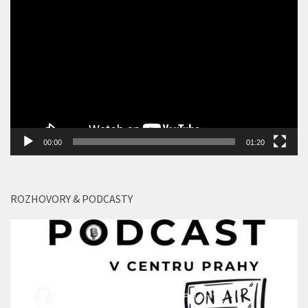
Video
přehrávač
00:00
01:20
ROZHOVORY & PODCASTY