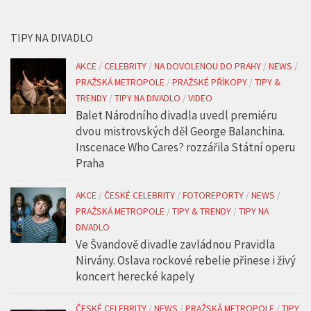
TIPY NA DIVADLO
AKCE
/
CELEBRITY
/
NA DOVOLENOU DO PRAHY
/
NEWS
/
PRAŽSKÁ METROPOLE
/
PRAŽSKÉ PŘÍKOPY
/
TIPY &
TRENDY
/
TIPY NA DIVADLO
/
VIDEO
Balet Národního divadla uvedl premiéru
dvou mistrovských děl George Balanchina.
Inscenace Who Cares? rozzářila Státní operu
Praha
AKCE
/
ČESKÉ CELEBRITY
/
FOTOREPORTY
/
NEWS
/
PRAŽSKÁ METROPOLE
/
TIPY & TRENDY
/
TIPY NA
DIVADLO
Ve Švandově divadle zavládnou Pravidla
Nirvány. Oslava rockové rebelie přinese i živý
koncert herecké kapely
ČESKÉ CELEBRITY
/
NEWS
/
PRAŽSKÁ METROPOLE
/
TIPY