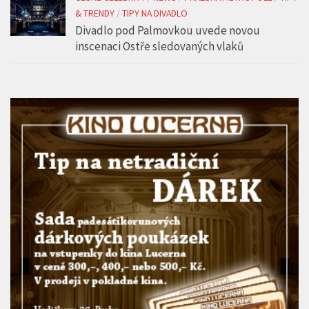
& TRENDY
/
TIPY NA DIVADLO
Divadlo pod Palmovkou uvede novou
inscenaci Ostře sledovaných vlaků