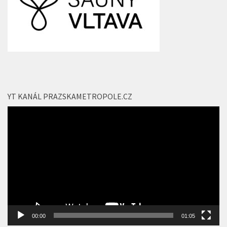
YT KANÁL PRAZSKAMETROPOLE.CZ
Video
přehrávač
00:00
01:05