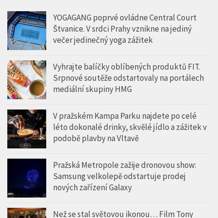
YOGAGANG poprvé ovládne Central Court
Štvanice. V srdci Prahy vznikne na jediný
večer jedinečný yoga zážitek
Vyhrajte balíčky oblíbených produktů FIT.
Srpnové soutěže odstartovaly na portálech
mediální skupiny HMG
V pražském Kampa Parku najdete po celé
léto dokonalé drinky, skvělé jídlo a zážitek v
podobě plavby na Vltavě
Pražská Metropole zažije dronovou show:
Samsung velkolepě odstartuje prodej
nových zařízení Galaxy
Než se stal světovou ikonou… Film Tony