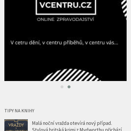
TIPY NA KNIHY
Malá noční vražda otevírá nový případ.
Stylová britská krimi z Mydworthu přichází