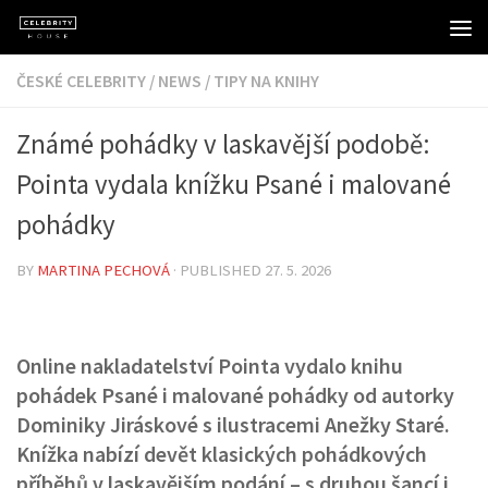
Skip to content
ČESKÉ CELEBRITY
/
NEWS
/
TIPY NA KNIHY
Známé pohádky v laskavější podobě:
Pointa vydala knížku Psané i malované
pohádky
BY
MARTINA PECHOVÁ
· PUBLISHED
27. 5. 2026
Online nakladatelství Pointa vydalo knihu
pohádek Psané i malované pohádky od autorky
Dominiky Jiráskové s ilustracemi Anežky Staré.
Knížka nabízí devět klasických pohádkových
příběhů v laskavějším podání – s druhou šancí i