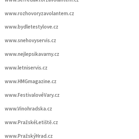
www.rozhovoryzavolantem.cz
www.bydletestylove.cz
www.snehovyservis.cz
www.nejlepsikavarny.cz
www.letniservis.cz
www.HMGmagazine.cz
www.FestivalovéVary.cz
www.Vinohradska.cz
www.PražskéLetiště.cz
www.PražskýHrad.cz