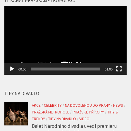
YT KANÁL PRAZSKAMETROPOLE.CZ
Video
přehrávač
00:00
01:05
TIPY NA DIVADLO
AKCE
/
CELEBRITY
/
NA DOVOLENOU DO PRAHY
/
NEWS
/
PRAŽSKÁ METROPOLE
/
PRAŽSKÉ PŘÍKOPY
/
TIPY &
TRENDY
/
TIPY NA DIVADLO
/
VIDEO
Balet Národního divadla uvedl premiéru