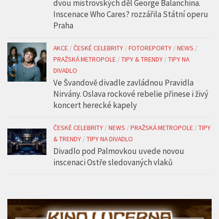
dvou mistrovských děl George Balanchina.
Inscenace Who Cares? rozzářila Státní operu
Praha
AKCE
/
ČESKÉ CELEBRITY
/
FOTOREPORTY
/
NEWS
/
PRAŽSKÁ METROPOLE
/
TIPY & TRENDY
/
TIPY NA
DIVADLO
Ve Švandově divadle zavládnou Pravidla
Nirvány. Oslava rockové rebelie přinese i živý
koncert herecké kapely
ČESKÉ CELEBRITY
/
NEWS
/
PRAŽSKÁ METROPOLE
/
TIPY
& TRENDY
/
TIPY NA DIVADLO
Divadlo pod Palmovkou uvede novou
inscenaci Ostře sledovaných vlaků