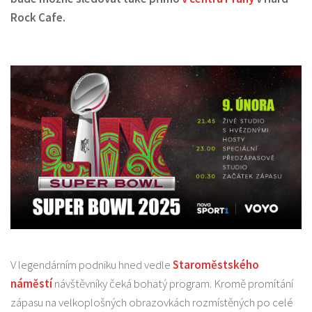
Rock Cafe.
V legendárním podniku hned vedle
Staroměstského
náměstí
návštěvníky čeká bohatý program. Kromě promítání
zápasu na velkoplošných obrazovkách rozmístěných po celé