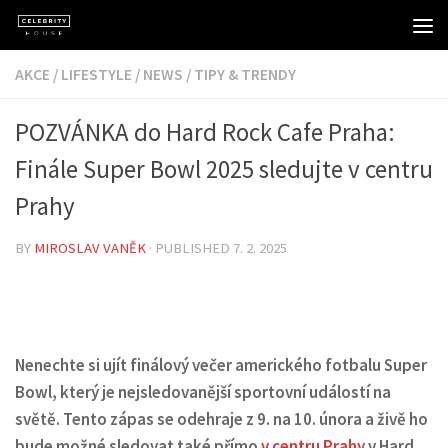
Skip to content
AKCE
/
LIFESTYLE
/
NEWS
/
TIPY & TRENDY
POZVÁNKA do Hard Rock Cafe Praha:
Finále Super Bowl 2025 sledujte v centru
Prahy
BY
MIROSLAV VANĚK
· PUBLISHED
7. 2. 2025
Nenechte si ujít finálový večer amerického fotbalu Super
Bowl, který je nejsledovanější sportovní událostí na
světě. Tento zápas se odehraje z 9. na 10. února a živě ho
bude možné sledovat také přímo
v centru Prahy
v Hard