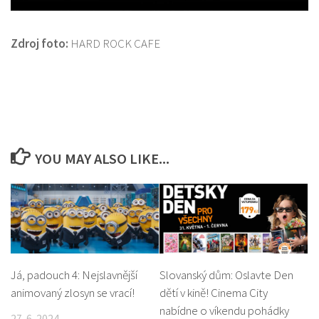
Zdroj foto:
HARD ROCK CAFE
YOU MAY ALSO LIKE...
Já, padouch 4: Nejslavnější
Slovanský dům: Oslavte Den
animovaný zlosyn se vrací!
dětí v kině! Cinema City
nabídne o víkendu pohádky
27. 6. 2024