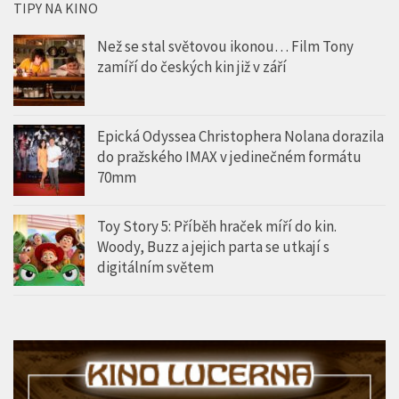
TIPY NA KINO
Než se stal světovou ikonou… Film Tony
zamíří do českých kin již v září
Epická Odyssea Christophera Nolana dorazila
do pražského IMAX v jedinečném formátu
70mm
Toy Story 5: Příběh hraček míří do kin.
Woody, Buzz a jejich parta se utkají s
digitálním světem