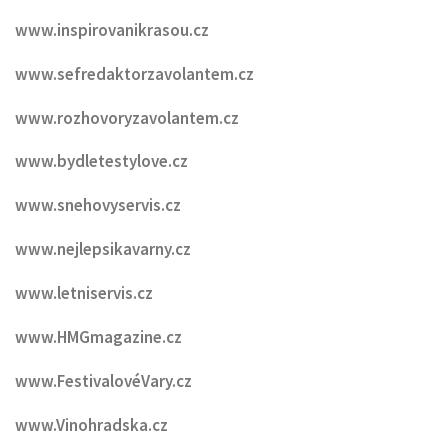
www.inspirovanikrasou.cz
www.sefredaktorzavolantem.cz
www.rozhovoryzavolantem.cz
www.bydletestylove.cz
www.snehovyservis.cz
www.nejlepsikavarny.cz
www.letniservis.cz
www.HMGmagazine.cz
www.FestivalovéVary.cz
www.Vinohradska.cz