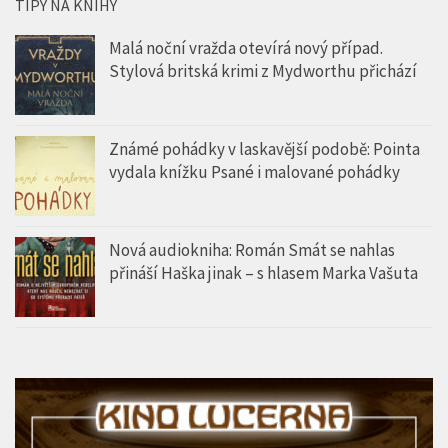
TIPY NA KNIHY
Malá noční vražda otevírá nový případ.
Stylová britská krimi z Mydworthu přichází
Známé pohádky v laskavější podobě: Pointa
vydala knížku Psané i malované pohádky
Nová audiokniha: Román Smát se nahlas
přináší Haška jinak – s hlasem Marka Vašuta