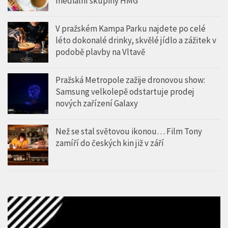
mediální skupiny HMG
V pražském Kampa Parku najdete po celé
léto dokonalé drinky, skvělé jídlo a zážitek v
podobě plavby na Vltavě
Pražská Metropole zažije dronovou show:
Samsung velkolepě odstartuje prodej
nových zařízení Galaxy
Než se stal světovou ikonou… Film Tony
zamíří do českých kin již v září