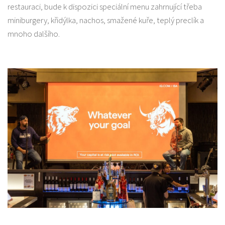
restauraci, bude k dispozici speciální menu zahrnující třeba
miniburgery, křidýlka, nachos, smažené kuře, teplý preclík a
mnoho dalšího.