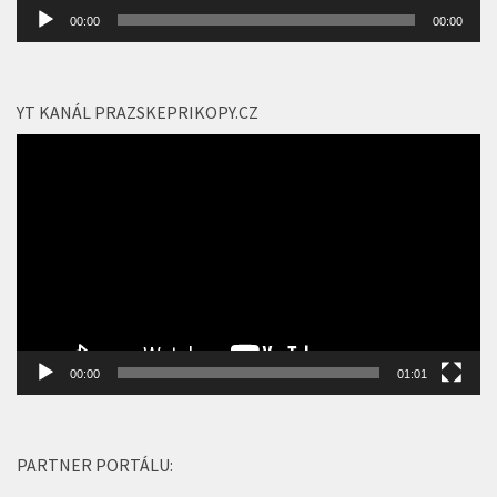
Audio
00:00
00:00
přehrávač
YT KANÁL PRAZSKEPRIKOPY.CZ
Video
přehrávač
00:00
01:01
PARTNER PORTÁLU: