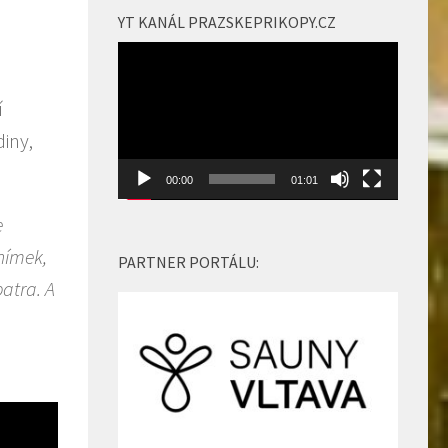
zvýšíte
YT KANÁL PRAZSKEPRIKOPY.CZ
nebo
Video
snížíte
přehrávač
úroveň
í
hlasitosti.
diny,
00:00
01:01
e
snímek,
PARTNER PORTÁLU:
atra. A