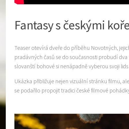
Fantasy s českými koř
Teaser otevírá dveře do příběhu Novotných, jejic
pradávných časů se do současnosti probudí dva t
slovanští bohové si nenápadně vyberou svoji l
Ukázka přibližuje nejen vizuální stránku filmu, a
se podařilo propojit tradici české filmové pohá