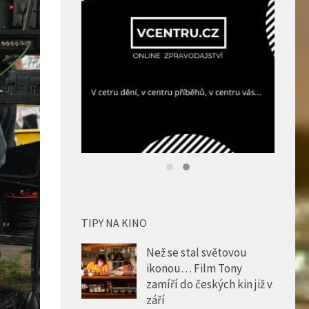
TIPY NA KINO
Než se stal světovou
ikonou… Film Tony
zamíří do českých kin již v
září