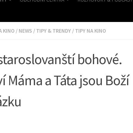
 A KINO
/
NEWS
/
TIPY & TRENDY
/
TIPY NA KINO
 staroslovanští bohové.
í Máma a Táta jsou Boží
ázku