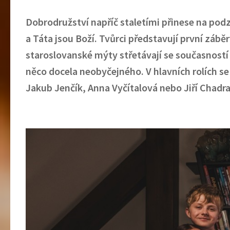
Dobrodružství napříč staletími přinese na po
a Táta jsou Boží. Tvůrci představují první záb
staroslovanské mýty střetávají se současností
něco docela neobyčejného. V hlavních rolích s
Jakub Jenčík, Anna Vyčítalová nebo Jiří Chadr