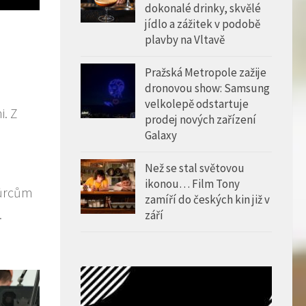
dokonalé drinky, skvělé
jídlo a zážitek v podobě
plavby na Vltavě
Pražská Metropole zažije
dronovou show: Samsung
velkolepě odstartuje
i. Z
prodej nových zařízení
Galaxy
Než se stal světovou
ikonou… Film Tony
Tvůrcům
zamíří do českých kin již v
.
září