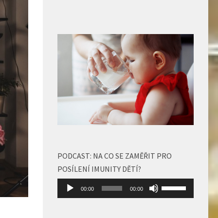
PODCAST: NA CO SE ZAMĚŘIT PRO
POSÍLENÍ IMUNITY DĚTÍ?
Audio
Použitím
00:00
00:00
přehrávač
šipek
nahoru/dolů