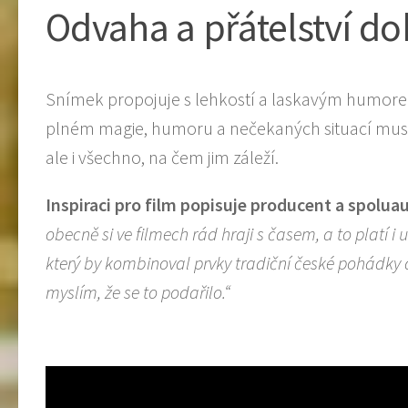
Odvaha a přátelství d
Snímek propojuje s lehkostí a laskavým humore
plném magie, humoru a nečekaných situací musí čt
ale i všechno, na čem jim záleží.
Inspiraci pro film popisuje producent a spolua
obecně si ve filmech rád hraji s časem, a to platí i
který by kombinoval prvky tradiční české pohádky 
myslím, že se to podařilo.“