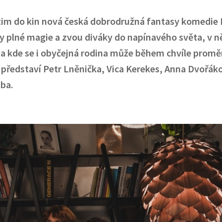
dzim do kin nová česká dobrodružná fantasy komedi
ěry plné magie a zvou diváky do napínavého světa, v 
 a kde se i obyčejná rodina může během chvíle promě
e představí Petr Lněnička, Vica Kerekes, Anna Dvořák
aba.