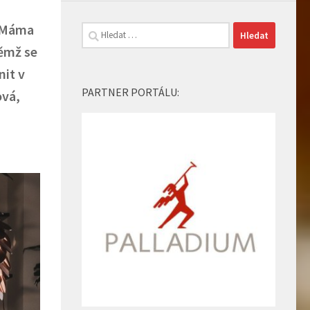
e Máma
Vyhledávání
němž se
nit v
PARTNER PORTÁLU:
ová,