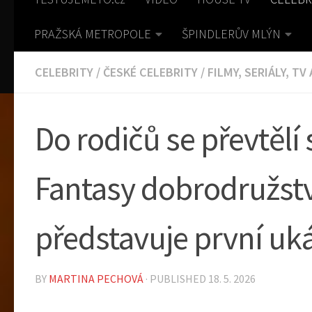
PRAŽSKÁ METROPOLE
ŠPINDLERŮV MLÝN
CELEBRITY
/
ČESKÉ CELEBRITY
/
FILMY, SERIÁLY, TV
Do rodičů se převtělí
Fantasy dobrodružstv
představuje první uk
BY
MARTINA PECHOVÁ
· PUBLISHED
18. 5. 2026