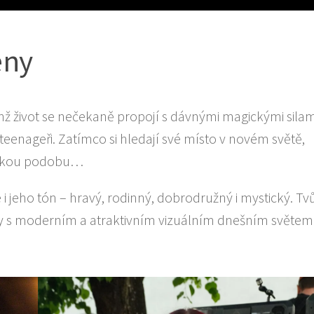
eny
hž život se nečekaně propojí s dávnými magickými silam
eenageři. Zatímco si hledají své místo v novém světě,
idskou podobu…
le i jeho tón – hravý, rodinný, dobrodružný i mystický. 
dky s moderním a atraktivním vizuálním dnešním světem