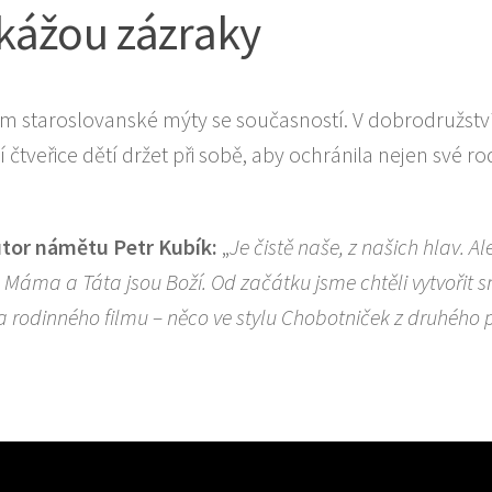
okážou zázraky
m staroslovanské mýty se současností. V dobrodružstv
veřice dětí držet při sobě, aby ochránila nejen své ro
utor námětu Petr Kubík:
„
Je čistě naše, z našich hlav. Al
 u Máma a Táta jsou Boží. Od začátku jsme chtěli vytvořit 
a rodinného filmu – něco ve stylu Chobotniček z druhého p