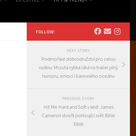
FOLLOW:
NEXT STORY
Podmořské dobrodružství pro celou
rodinu: Mrzutá rybka láká na trailer plný
humoru, emocí i barevného oceánu
PREVIOUS STORY
Hit Me Hard and Soft v kině: James
Cameron stvořil pohlcující svět Billie
Eilish