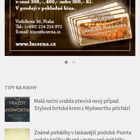
TIPY NA KNIHY
Malá noční vražda otevírá nový případ.
Stylová britská krimi z Mydworthu přichází
Známé pohádky v laskavější podobě: Pointa
vydala knížku Psané i malované pohádky