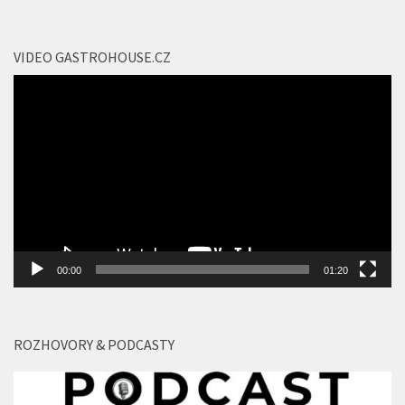
VIDEO GASTROHOUSE.CZ
Video
přehrávač
00:00
01:20
ROZHOVORY & PODCASTY