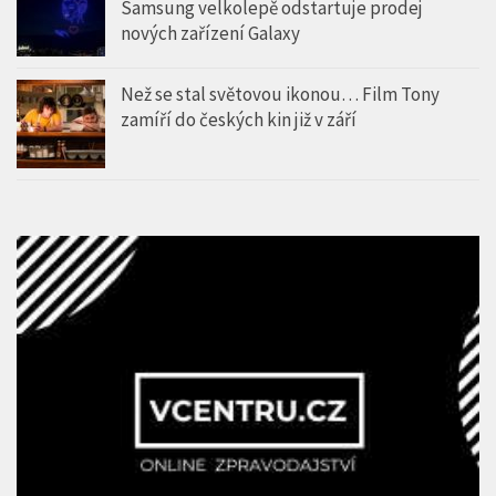
Samsung velkolepě odstartuje prodej
nových zařízení Galaxy
Než se stal světovou ikonou… Film Tony
zamíří do českých kin již v září