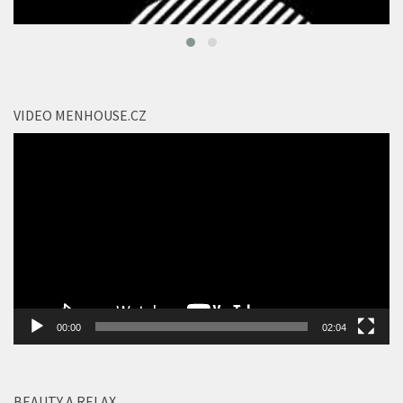
VIDEO MENHOUSE.CZ
Video
přehrávač
00:00
02:04
BEAUTY A RELAX