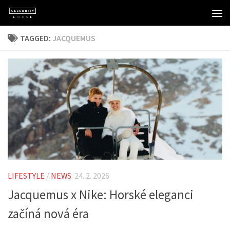
Skip to content
TAGGED:
JACQUEMUS
LIFESTYLE
/
NEWS
24. 2. 2026
Jacquemus x Nike: Horské eleganci
začíná nová éra