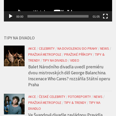
00:00
01:05
TIPY NA DIVADLO
AKCE
/
CELEBRITY
/
NA DOVOLENOU DO PRAHY
/
NEWS
/
PRAŽSKÁ METROPOLE
/
PRAŽSKÉ PŘÍKOPY
/
TIPY &
TRENDY
/
TIPY NA DIVADLO
/
VIDEO
Balet Národního divadla uvedl premiéru
dvou mistrovských děl George Balanchina.
Inscenace Who Cares? rozzářila Státní operu
Praha
AKCE
/
ČESKÉ CELEBRITY
/
FOTOREPORTY
/
NEWS
/
PRAŽSKÁ METROPOLE
/
TIPY & TRENDY
/
TIPY NA
DIVADLO
Ve Švandově divadle zavládnou Pravidla