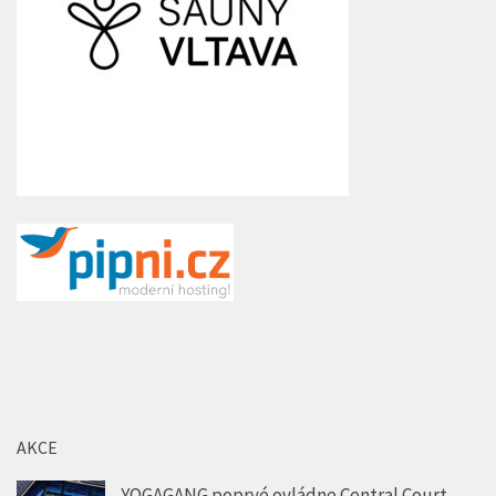
AKCE
YOGAGANG poprvé ovládne Central Court