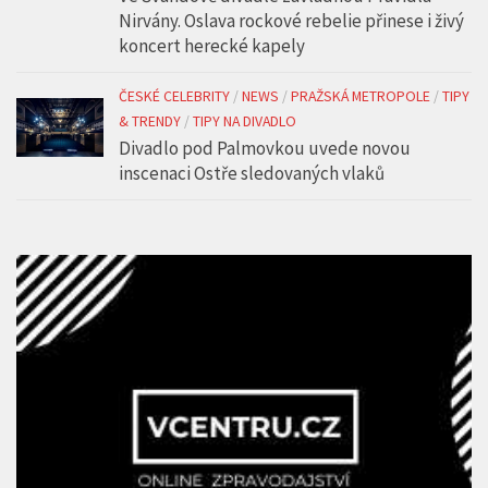
Nirvány. Oslava rockové rebelie přinese i živý
koncert herecké kapely
ČESKÉ CELEBRITY
/
NEWS
/
PRAŽSKÁ METROPOLE
/
TIPY
& TRENDY
/
TIPY NA DIVADLO
Divadlo pod Palmovkou uvede novou
inscenaci Ostře sledovaných vlaků