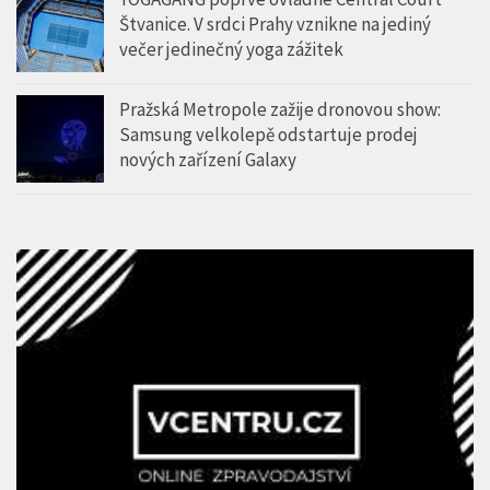
Štvanice. V srdci Prahy vznikne na jediný
večer jedinečný yoga zážitek
Pražská Metropole zažije dronovou show:
Samsung velkolepě odstartuje prodej
nových zařízení Galaxy