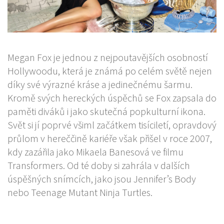
Megan Fox je jednou z nejpoutavějších osobností
Hollywoodu, která je známá po celém světě nejen
díky své výrazné kráse a jedinečnému šarmu.
Kromě svých hereckých úspěchů se Fox zapsala do
paměti diváků i jako skutečná popkulturní ikona.
Svět si jí poprvé všiml začátkem tisíciletí, opravdový
průlom v hereččině kariéře však přišel v roce 2007,
kdy zazářila jako Mikaela Banesová ve filmu
Transformers. Od té doby si zahrála v dalších
úspěšných snímcích, jako jsou Jennifer’s Body
nebo Teenage Mutant Ninja Turtles.