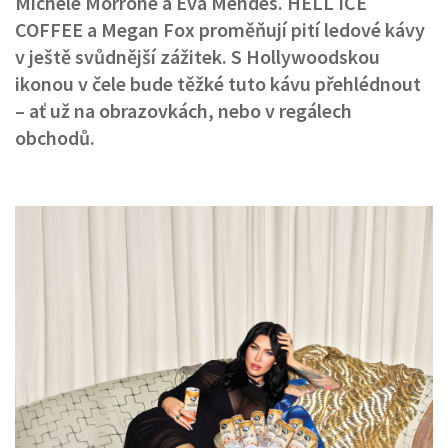
Michele Morrone a Eva Mendes. HELL ICE
COFFEE a Megan Fox proměňují pití ledové kávy
v ještě svůdnější zážitek. S Hollywoodskou
ikonou v čele bude těžké tuto kávu přehlédnout
– ať už na obrazovkách, nebo v regálech
obchodů.