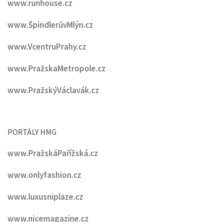
www.runhouse.cz
www.ŠpindlerůvMlýn.cz
www.VcentruPrahy.cz
www.PražskaMetropole.cz
www.PražskýVáclavák.cz
PORTÁLY HMG
www.PražskáPařížská.cz
www.onlyfashion.cz
www.luxusniplaze.cz
www.nicemagazine.cz