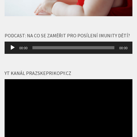
PODCAST: NA CO SE ZAMĚŘIT PRO POSÍLENÍ IMUNITY DĚTÍ?
Audio
00:00
00:00
přehrávač
YT KANÁL PRAZSKEPRIKOPY.CZ
Video
přehrávač