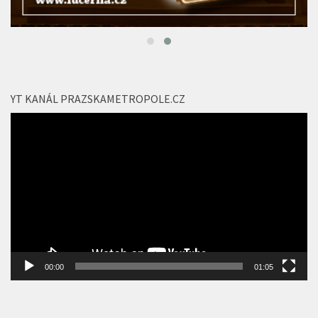
YT KANÁL PRAZSKAMETROPOLE.CZ
Video
přehrávač
00:00
01:05