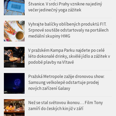
Štvanice. V srdci Prahy vznikne na jediný
večer jedinečný yoga zážitek
Vyhrajte balíčky oblíbených produktů FIT.
Srpnové soutěže odstartovaly na portálech
mediální skupiny HMG
V pražském Kampa Parku najdete po celé
léto dokonalé drinky, skvělé jídlo a zážitek v
podobě plavby na Vltavě
Pražská Metropole zažije dronovou show:
Samsung velkolepě odstartuje prodej
nových zařízení Galaxy
Než se stal světovou ikonou… Film Tony
zamíří do českých kin již v září