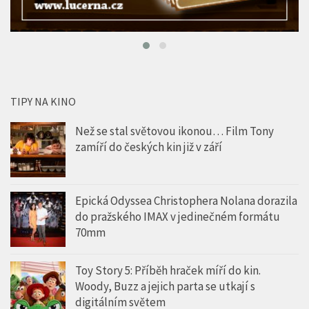
TIPY NA KINO
Než se stal světovou ikonou… Film Tony
zamíří do českých kin již v září
Epická Odyssea Christophera Nolana dorazila
do pražského IMAX v jedinečném formátu
70mm
Toy Story 5: Příběh hraček míří do kin.
Woody, Buzz a jejich parta se utkají s
digitálním světem