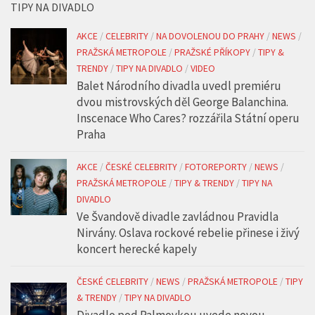
TIPY NA DIVADLO
AKCE
/
CELEBRITY
/
NA DOVOLENOU DO PRAHY
/
NEWS
/
PRAŽSKÁ METROPOLE
/
PRAŽSKÉ PŘÍKOPY
/
TIPY &
TRENDY
/
TIPY NA DIVADLO
/
VIDEO
Balet Národního divadla uvedl premiéru
dvou mistrovských děl George Balanchina.
Inscenace Who Cares? rozzářila Státní operu
Praha
AKCE
/
ČESKÉ CELEBRITY
/
FOTOREPORTY
/
NEWS
/
PRAŽSKÁ METROPOLE
/
TIPY & TRENDY
/
TIPY NA
DIVADLO
Ve Švandově divadle zavládnou Pravidla
Nirvány. Oslava rockové rebelie přinese i živý
koncert herecké kapely
ČESKÉ CELEBRITY
/
NEWS
/
PRAŽSKÁ METROPOLE
/
TIPY
& TRENDY
/
TIPY NA DIVADLO
Divadlo pod Palmovkou uvede novou