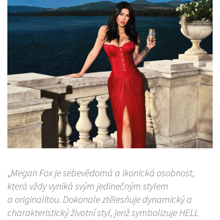
„
Megan Fox je sebevědomá a ikonická osobnost,
která vždy vyniká svým jedinečným stylem
a originalitou. Dokonale ztělesňuje dynamický a
charakteristický životní styl, jenž symbolizuje HELL