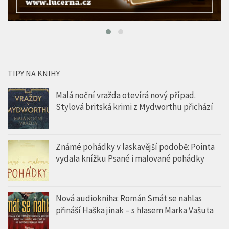
TIPY NA KNIHY
Malá noční vražda otevírá nový případ.
Stylová britská krimi z Mydworthu přichází
Známé pohádky v laskavější podobě: Pointa
vydala knížku Psané i malované pohádky
Nová audiokniha: Román Smát se nahlas
přináší Haška jinak – s hlasem Marka Vašuta