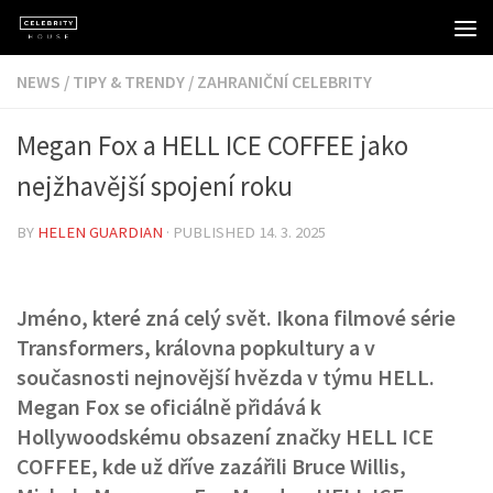
Skip to content
NEWS
/
TIPY & TRENDY
/
ZAHRANIČNÍ CELEBRITY
Megan Fox a HELL ICE COFFEE jako
nejžhavější spojení roku
BY
HELEN GUARDIAN
· PUBLISHED
14. 3. 2025
Jméno, které zná celý svět. Ikona filmové série
Transformers, královna popkultury a v
současnosti nejnovější hvězda v týmu HELL.
Megan Fox se oficiálně přidává k
Hollywoodskému obsazení značky HELL ICE
COFFEE, kde už dříve zazářili Bruce Willis,