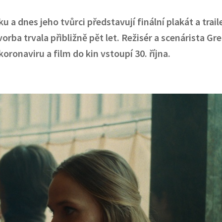
a dnes jeho tvůrci představují finální plakát a traile
orba trvala přibližně pět let. Režisér a scenárista Gr
ronaviru a film do kin vstoupí 30. října.