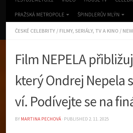
PRAŽSKÁ METROPOLE
ŠPINDLERŮV MLÝN
ČESKÉ CELEBRITY
/
FILMY, SERIÁLY, TV A KINO
/
NEW
Film NEPELA přibližuj
který Ondrej Nepela 
ví. Podívejte se na finá
BY
MARTINA PECHOVÁ
· PUBLISHED
2. 11. 2025