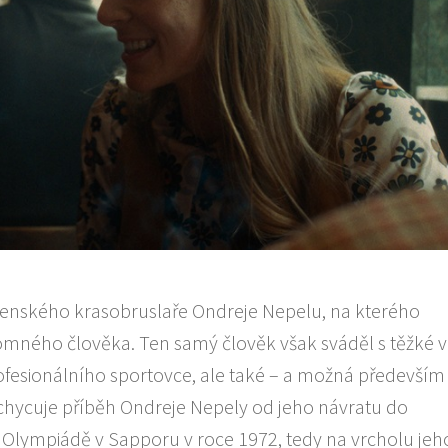
enského krasobruslaře Ondreje Nepelu, na kterého
mného člověka. Ten samý člověk však sváděl s těžké vn
rofesionálního sportovce, ale také – a možná především 
achycuje příběh Ondreje Nepely od jeho návratu do
 Olympiádě v Sapporu v roce 1972, tedy na vrcholu jeh