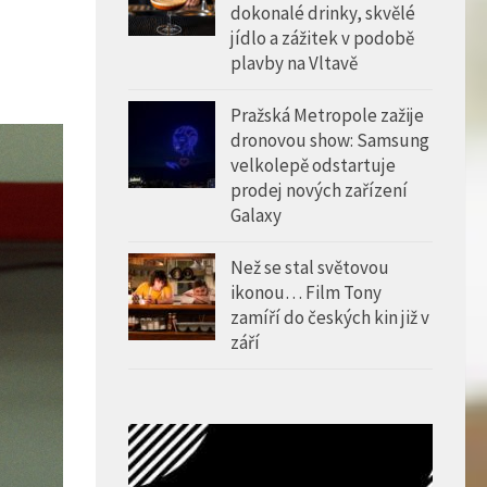
dokonalé drinky, skvělé
jídlo a zážitek v podobě
plavby na Vltavě
Pražská Metropole zažije
dronovou show: Samsung
velkolepě odstartuje
prodej nových zařízení
Galaxy
Než se stal světovou
ikonou… Film Tony
zamíří do českých kin již v
září