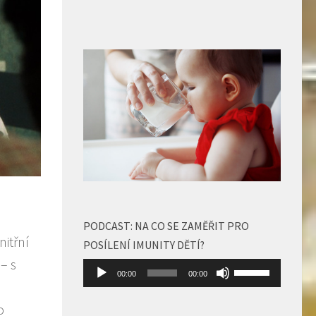
PODCAST: NA CO SE ZAMĚŘIT PRO
itřní
POSÍLENÍ IMUNITY DĚTÍ?
– s
Audio
Použitím
00:00
00:00
přehrávač
šipek
nahoru/dolů
o