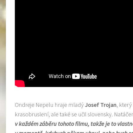
Ondreje Nepelu hraje mladý
Josef Trojan
, který
krasobruslení, ale také se učil slovensky. Natáče
v každém záběru tohoto filmu, takže je to vlas