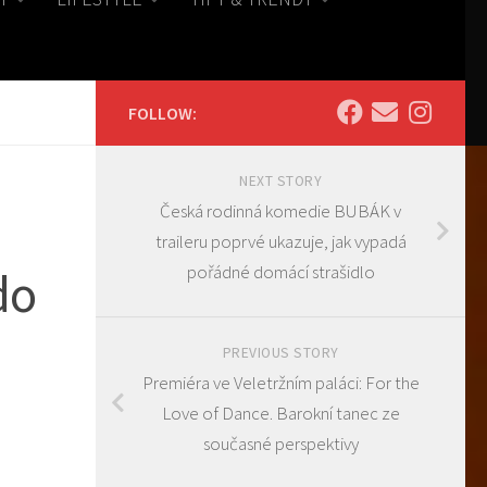
FOLLOW:
NEXT STORY
Česká rodinná komedie BUBÁK v
traileru poprvé ukazuje, jak vypadá
pořádné domácí strašidlo
do
PREVIOUS STORY
Premiéra ve Veletržním paláci: For the
Love of Dance. Barokní tanec ze
současné perspektivy