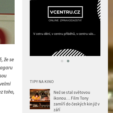
, že se
Hagaru
jsou
TIPY NA KINO
 velmi
z toho,
Než se stal světovou
ikonou… Film Tony
zamíří do českých kin již v
září