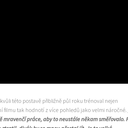
 kvůli této postavě přibližně půl roku trénoval nejen
ní filmu tak hodnotí z více pohledů jako velmi náročné.
tně mravenčí práce, aby to neustále někam směřovalo. 