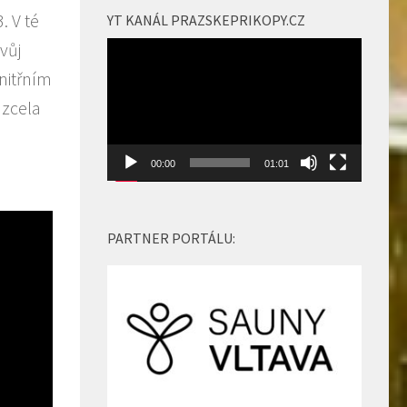
zvýšíte
. V té
YT KANÁL PRAZSKEPRIKOPY.CZ
nebo
vůj
Video
snížíte
přehrávač
nitřním
úroveň
 zcela
hlasitosti.
00:00
01:01
PARTNER PORTÁLU: