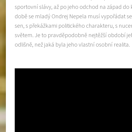
sportovní slávy, až po jeho odchod na západ do 
době se mladý Ondrej Nepela musí vypořádat se 
sen, s překážkami politického charakteru, s nuce
světem. Je to pravděpodobně nejtěžší období je
odlišně, než jaká byla jeho vlastní osobní realita.