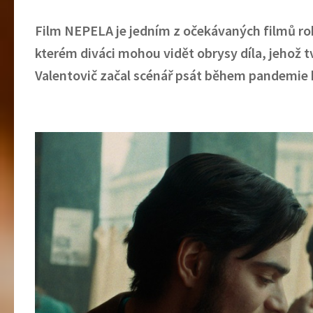
Film NEPELA je jedním z očekávaných filmů roku 
kterém diváci mohou vidět obrysy díla, jehož tv
Valentovič začal scénář psát během pandemie ko