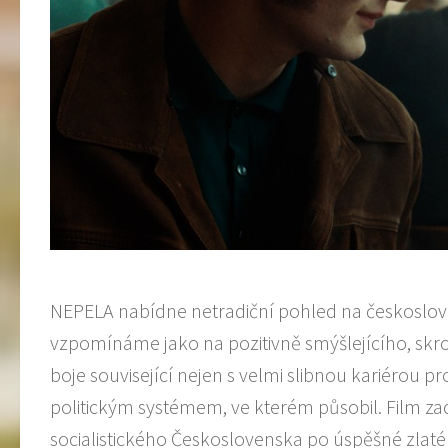
NEPELA nabídne netradiční pohled na českoslov
vzpomínáme jako na pozitivně smýšlejícího, skro
boje související nejen s velmi slibnou kariérou p
politickým systémem, ve kterém působil. Film z
socialistického Československa po úspěšné zlaté