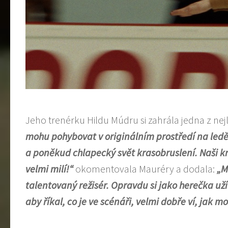
Jeho trenérku Hildu Múdru si zahrála jedna z ne
mohu pohybovat v originálním prostředí na led
a poněkud chlapecký svět krasobruslení. Naši kras
velmi milí!“
okomentovala Mauréry a dodala:
„M
talentovaný režisér. Opravdu si jako herečka uží
aby říkal, co je ve scénáři, velmi dobře ví, jak mo