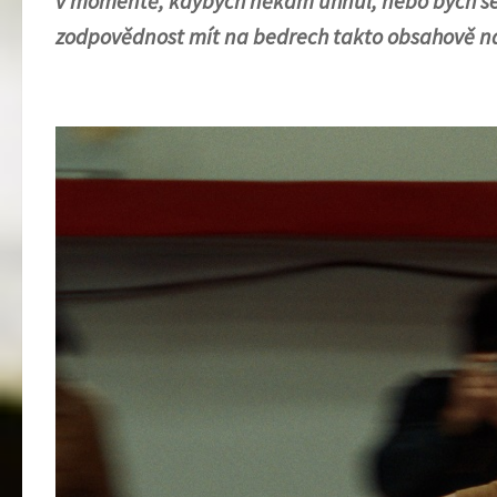
v momentě, kdybych někam uhnul, nebo bych se zt
zodpovědnost mít na bedrech takto obsahově ná