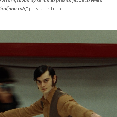
ratil, divák by se mnou přestal jít. Je to velká
ročnou roli,“
potvrzuje Trojan.