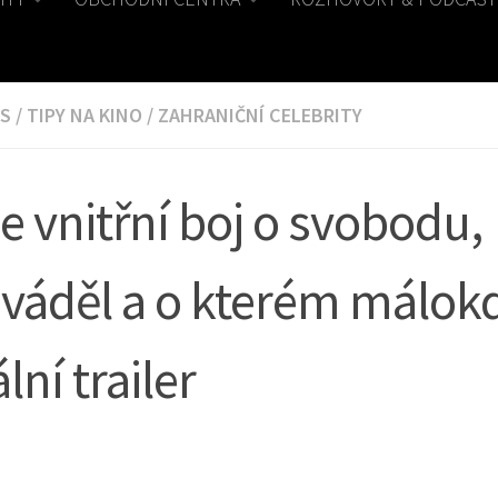
S
/
TIPY NA KINO
/
ZAHRANIČNÍ CELEBRITY
e vnitřní boj o svobodu,
sváděl a o kterém málok
lní trailer