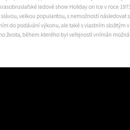
krasobruslařské ledové show Holiday on Ice v roce 1973
slávou, velkou popularitou, s nemožností následovat s
ním do podávání výkonu, ale také s vlastním složitým v
ho života, během kterého byl veřejností vnímán možná