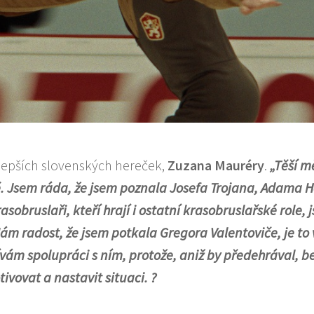
jlepších slovenských hereček,
Zuzana Mauréry
.
„Těší mě
ě. Jsem ráda, že jsem poznala Josefa Trojana, Adama 
obruslaři, kteří hrají i ostatní krasobruslařské role, 
ám radost, že jsem potkala Gregora Valentoviče, je to
vám spolupráci s ním, protože, aniž by předehrával, be
tivovat a nastavit situaci. ?