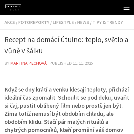
Skip to content
AKCE
/
FOTOREPORTY
/
LIFESTYLE
/
NEWS
/
TIPY & TRENDY
Recept na domácí útulno: teplo, světlo a
vůně v šálku
BY
MARTINA PECHOVÁ
· PUBLISHED
11. 11. 2025
Když se dny krátí a venku klesají teploty, přichází
ideální čas zpomalit. Schoulit se pod deku, uvařit
si čaj, pustit oblíbený film nebo prostě jen být.
Zima totiž nemusí být obdobím chladu, ale
obdobím klidu. Stačí pár malých rituálů a
chytrých pomocníků, kteří promění váš domov