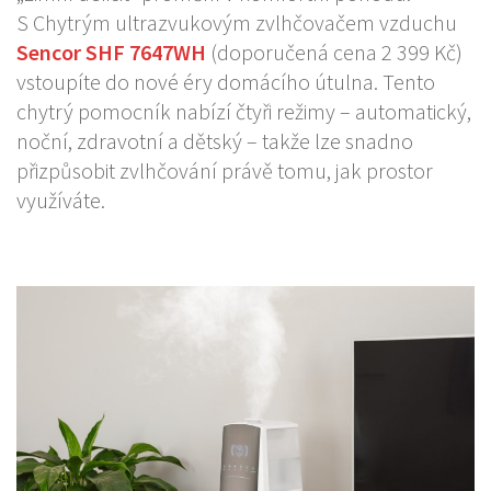
S Chytrým ultrazvukovým zvlhčovačem vzduchu
Sencor SHF 7647WH
(doporučená cena 2 399 Kč)
vstoupíte do nové éry domácího útulna. Tento
chytrý pomocník nabízí čtyři režimy – automatický,
noční, zdravotní a dětský – takže lze snadno
přizpůsobit zvlhčování právě tomu, jak prostor
využíváte.