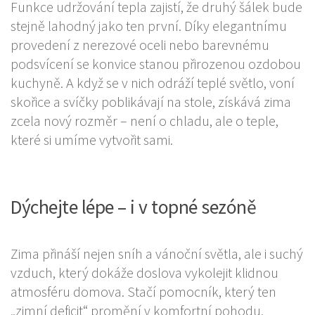
Funkce udržování tepla zajistí, že druhý šálek bude
stejně lahodný jako ten první. Díky elegantnímu
provedení z nerezové oceli nebo barevnému
podsvícení se konvice stanou přirozenou ozdobou
kuchyně. A když se v nich odráží teplé světlo, voní
skořice a svíčky poblikávají na stole, získává zima
zcela nový rozměr – není o chladu, ale o teple,
které si umíme vytvořit sami.
Dýchejte lépe – i v topné sezóně
Zima přináší nejen sníh a vánoční světla, ale i suchý
vzduch, který dokáže doslova vykolejit klidnou
atmosféru domova. Stačí pomocník, který ten
„zimní deficit“ promění v komfortní pohodu.