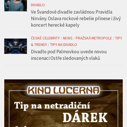
DIVADLO
Ve Švandově divadle zavládnou Pravidla
Nirvány. Oslava rockové rebelie přinese i živý
koncert herecké kapely
ČESKÉ CELEBRITY
/
NEWS
/
PRAŽSKÁ METROPOLE
/
TIPY
& TRENDY
/
TIPY NA DIVADLO
Divadlo pod Palmovkou uvede novou
inscenaci Ostře sledovaných vlaků