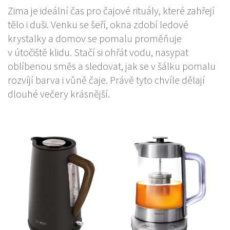
Zima je ideální čas pro čajové rituály, které zahřejí
tělo i duši. Venku se šeří, okna zdobí ledové
krystalky a domov se pomalu proměňuje
v útočiště klidu. Stačí si ohřát vodu, nasypat
oblíbenou směs a sledovat, jak se v šálku pomalu
rozvíjí barva i vůně čaje. Právě tyto chvíle dělají
dlouhé večery krásnější.