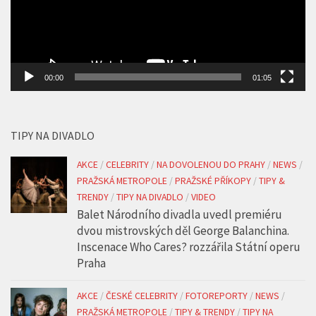
00:00
01:05
TIPY NA DIVADLO
AKCE
/
CELEBRITY
/
NA DOVOLENOU DO PRAHY
/
NEWS
/
PRAŽSKÁ METROPOLE
/
PRAŽSKÉ PŘÍKOPY
/
TIPY &
TRENDY
/
TIPY NA DIVADLO
/
VIDEO
Balet Národního divadla uvedl premiéru
dvou mistrovských děl George Balanchina.
Inscenace Who Cares? rozzářila Státní operu
Praha
AKCE
/
ČESKÉ CELEBRITY
/
FOTOREPORTY
/
NEWS
/
PRAŽSKÁ METROPOLE
/
TIPY & TRENDY
/
TIPY NA