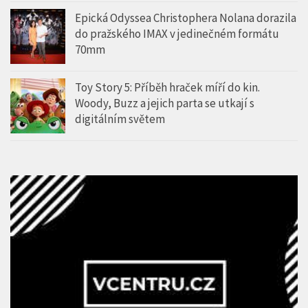
Epická Odyssea Christophera Nolana dorazila
do pražského IMAX v jedinečném formátu
70mm
Toy Story 5: Příběh hraček míří do kin.
Woody, Buzz a jejich parta se utkají s
digitálním světem