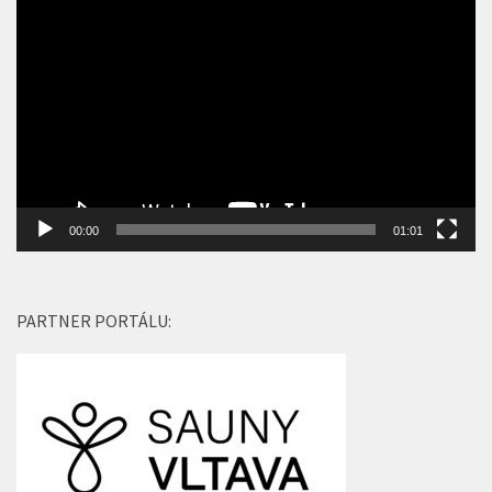
Video
přehrávač
00:00
01:01
PARTNER PORTÁLU: