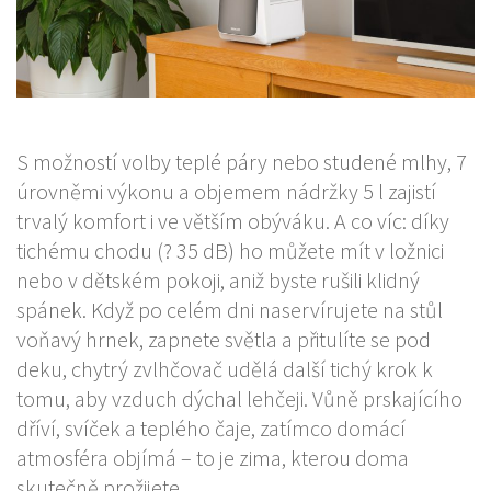
S možností volby teplé páry nebo studené mlhy, 7
úrovněmi výkonu a objemem nádržky 5 l zajistí
trvalý komfort i ve větším obýváku. A co víc: díky
tichému chodu (? 35 dB) ho můžete mít v ložnici
nebo v dětském pokoji, aniž byste rušili klidný
spánek. Když po celém dni naservírujete na stůl
voňavý hrnek, zapnete světla a přitulíte se pod
deku, chytrý zvlhčovač udělá další tichý krok k
tomu, aby vzduch dýchal lehčeji. Vůně prskajícího
dříví, svíček a teplého čaje, zatímco domácí
atmosféra objímá – to je zima, kterou doma
skutečně prožijete.