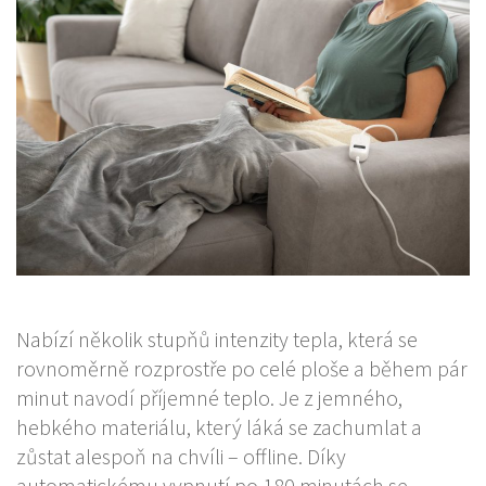
Nabízí několik stupňů intenzity tepla, která se
rovnoměrně rozprostře po celé ploše a během pár
minut navodí příjemné teplo. Je z jemného,
hebkého materiálu, který láká se zachumlat a
zůstat alespoň na chvíli – offline. Díky
automatickému vypnutí po 180 minutách se