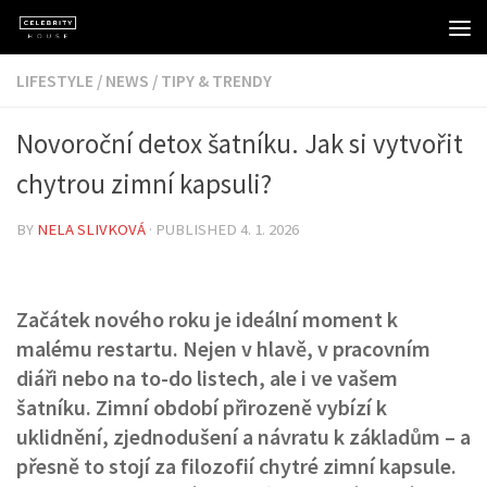
Skip to content
LIFESTYLE
/
NEWS
/
TIPY & TRENDY
Novoroční detox šatníku. Jak si vytvořit
chytrou zimní kapsuli?
BY
NELA SLIVKOVÁ
· PUBLISHED
4. 1. 2026
Začátek nového roku je ideální moment k
malému restartu. Nejen v hlavě, v pracovním
diáři nebo na to-do listech, ale i ve vašem
šatníku. Zimní období přirozeně vybízí k
uklidnění, zjednodušení a návratu k základům – a
přesně to stojí za filozofií chytré zimní kapsule.