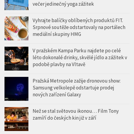
večer jedinečný yoga zážitek
Vyhrajte balíčky oblíbených produktů FIT.
Srpnové soutěže odstartovaly na portálech
mediální skupiny HMG
V pražském Kampa Parku najdete po celé
léto dokonalé drinky, skvělé jídlo a zážitek v
podobě plavby na Vltavě
Pražská Metropole zažije dronovou show:
Samsung velkolepě odstartuje prodej
nových zařízení Galaxy
Než se stal světovou ikonou… Film Tony
zamíří do českých kin již v září