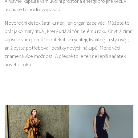
A hlavně: kapsule vám uvolní prostor a energii pro jiné věci. V
lednu se to hodí dvojnásob.
Novoroční detox šatníku není jen organizace věcí. Můžete to
brát jako malý rituál, který udává tón celému roku. Chytrá zimní
kapsule vám pomůže oblékat se rychleji, kvalitněji a stylověji,
aniž byste potřebovali desítky nových nákupů. Méně věcí
znamená více možností. A přesně to je ten nejlepší začátek
nového roku.