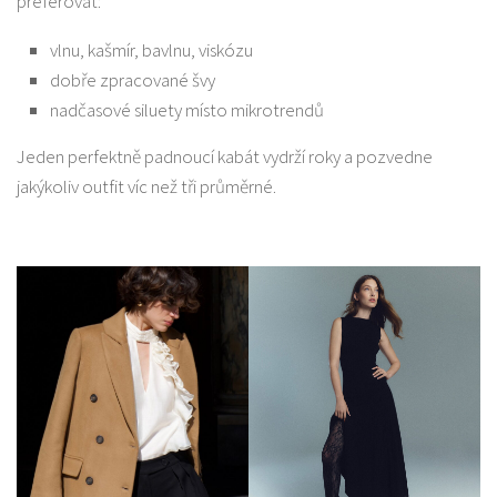
preferovat:
vlnu, kašmír, bavlnu, viskózu
dobře zpracované švy
nadčasové siluety místo mikrotrendů
Jeden perfektně padnoucí kabát vydrží roky a pozvedne
jakýkoliv outfit víc než tři průměrné.