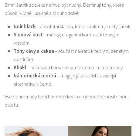
Zimní šatník zdaleka nemusí být nudný. Dominují tóny, které
působí klidně, luxusně a dlouhodobě:
Noir black
– absolutní klasika, která strukturuje celý šatník.
Slonová kost
– měkký, elegantní kontrast k tmavým
vrstvám.
Tóny kávy a kakaa
– součást návratu k teplým, zemitým
odstínům.
Khaki
– nečekaná barva zimy, nositelná i mimo trendy.
Námořnická modrá
– funguje jako sofistikovanější
alternativa k černé.
Vše dohromady tvoří harmonickou a dlouhodobě nositelnou
paletu.