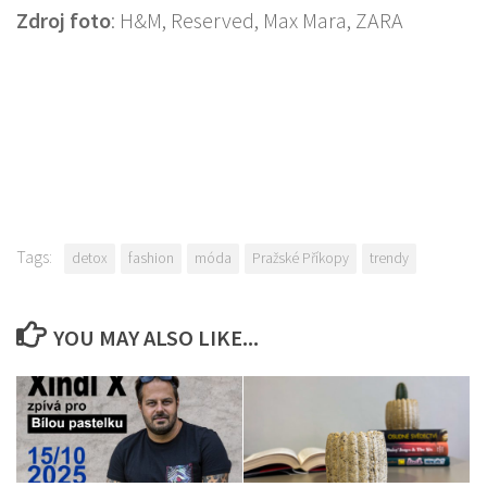
Zdroj foto
: H&M, Reserved, Max Mara, ZARA
Tags:
detox
fashion
móda
Pražské Příkopy
trendy
YOU MAY ALSO LIKE...