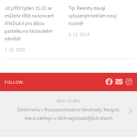
Již příští týden 15.10. se
Tip: Reknihy dávají
můžete těšit na koncert
vyřazeným knihám nový
XINDLA X pro Bílou
rozměr
pastelku na Václavském
6. 12. 2024
náměstí
7. 10. 2025
FOLLOW:
NEXT STORY
Zimní menu v Rossopomodoro Vinohrady: Neapol,
která zahřeje i v těch nejchladnějších dnech