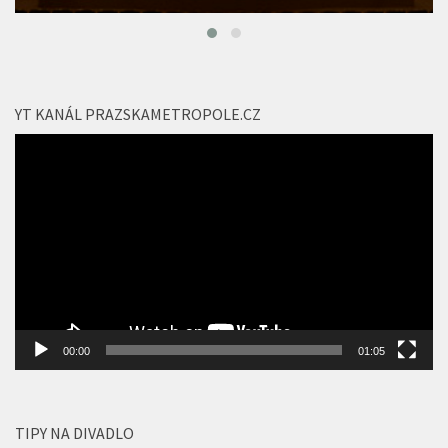
YT KANÁL PRAZSKAMETROPOLE.CZ
Video
přehrávač
00:00
01:05
TIPY NA DIVADLO