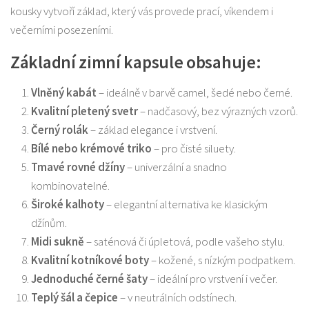
kousky vytvoří základ, který vás provede prací, víkendem i
večerními posezeními.
Základní zimní kapsule obsahuje:
Vlněný kabát
– ideálně v barvě camel, šedé nebo černé.
Kvalitní pletený svetr
– nadčasový, bez výrazných vzorů.
Černý rolák
– základ elegance i vrstvení.
Bílé nebo krémové triko
– pro čisté siluety.
Tmavé rovné džíny
– univerzální a snadno
kombinovatelné.
Široké kalhoty
– elegantní alternativa ke klasickým
džínům.
Midi sukně
– saténová či úpletová, podle vašeho stylu.
Kvalitní kotníkové boty
– kožené, s nízkým podpatkem.
Jednoduché černé šaty
– ideální pro vrstvení i večer.
Teplý šál a čepice
– v neutrálních odstínech.