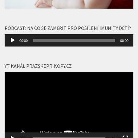
PODCAST: NA CO SE ZAMĚŘIT PRO POSÍLENÍ IMUNITY DĚTÍ?
Audio
00:00
00:00
přehrávač
YT KANÁL PRAZSKEPRIKOPY.CZ
Video
přehrávač