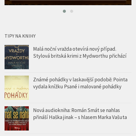
TIPY NA KNIHY
Malá noční vražda otevírá nový případ.
Stylová britská krimi z Mydworthu přichází
Známé pohádky v laskavější podobě: Pointa
vydala knížku Psané i malované pohádky
Nová audiokniha: Román Smát se nahlas
přináší Haška jinak – s hlasem Marka Vašuta