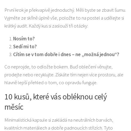
První krok je překvapivě jednoduchý. Měli byste se zbavit šumu.
Vyjměte ze skříně úplně vše, položte to na postel a udělejte si
krátký audit. Každý kus si zaslouží tři otázky:
Nosím to?
Sedí mi to?
Cítím se v tom dobře i dnes – ne „možná jednou“?
Co neprojde, to odložte bokem. Buď oblečení věnujte,
prodejte nebo recyklujte. Získáte tím nejen více prostoru, ale
hlavně lepší přehled o tom, co opravdu funguje.
10 kusů, které vás obléknou celý
měsíc
Minimalistická kapsule si zakládá na neutrálních barvách,
kvalitních materiálech a dobře padnoucích střizích. Tyto