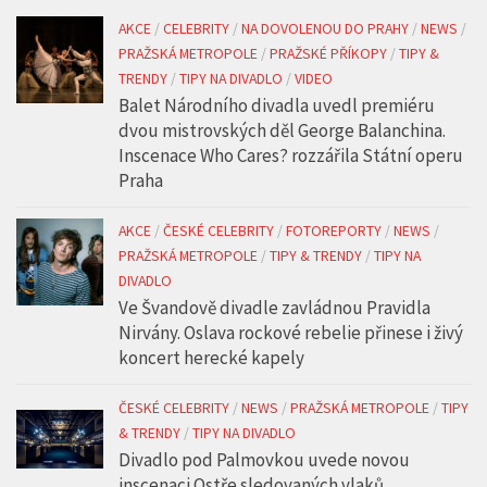
AKCE
/
CELEBRITY
/
NA DOVOLENOU DO PRAHY
/
NEWS
/
PRAŽSKÁ METROPOLE
/
PRAŽSKÉ PŘÍKOPY
/
TIPY &
TRENDY
/
TIPY NA DIVADLO
/
VIDEO
Balet Národního divadla uvedl premiéru
dvou mistrovských děl George Balanchina.
Inscenace Who Cares? rozzářila Státní operu
Praha
AKCE
/
ČESKÉ CELEBRITY
/
FOTOREPORTY
/
NEWS
/
PRAŽSKÁ METROPOLE
/
TIPY & TRENDY
/
TIPY NA
DIVADLO
Ve Švandově divadle zavládnou Pravidla
Nirvány. Oslava rockové rebelie přinese i živý
koncert herecké kapely
ČESKÉ CELEBRITY
/
NEWS
/
PRAŽSKÁ METROPOLE
/
TIPY
& TRENDY
/
TIPY NA DIVADLO
Divadlo pod Palmovkou uvede novou
inscenaci Ostře sledovaných vlaků