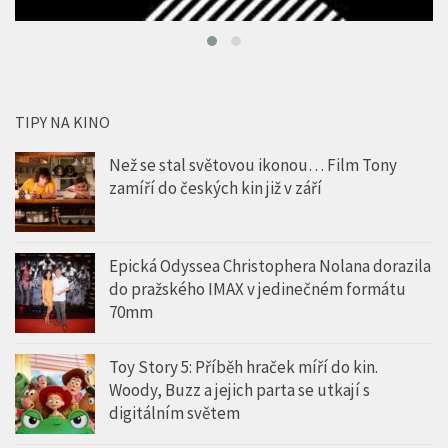
TIPY NA KINO
Než se stal světovou ikonou… Film Tony
zamíří do českých kin již v září
Epická Odyssea Christophera Nolana dorazila
do pražského IMAX v jedinečném formátu
70mm
Toy Story 5: Příběh hraček míří do kin.
Woody, Buzz a jejich parta se utkají s
digitálním světem