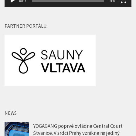
00:00
01:01
PARTNER PORTÁLU:
NEWS
YOGAGANG poprvé ovládne Central Court
Štvanice. V srdci Prahy vznikne na jediný