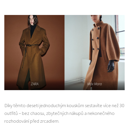
ZARA
Max Mara
Díky těmto deseti jednoduchým kouskům sestavíte více než 30
outfitů – bez chaosu, zbytečných nákupů a nekonečného
rozhodování před zrcadlem.