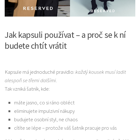
Jak kapsuli používat – a proč se k ní
budete chtít vrátit
Kapsule má jednoduché pravidlo:
každý kousek musí ladit
alespoň se třemi dalšími
.
Tak vzniká šatník, kde:
máte jasno, co si ráno obléct
eliminujete impulzivní nákupy
budujete osobní styl, ne chaos
cítíte se lépe – protože váš šatník pracuje pro vás