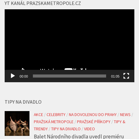
YT KANÁL PRAZSKAMETROPOLE.CZ
Video
přehrávač
00:00
01:05
TIPY NA DIVADLO
AKCE
/
CELEBRITY
/
NA DOVOLENOU DO PRAHY
/
NEWS
/
PRAŽSKÁ METROPOLE
/
PRAŽSKÉ PŘÍKOPY
/
TIPY &
TRENDY
/
TIPY NA DIVADLO
/
VIDEO
Balet Národního divadla uvedl premiéru