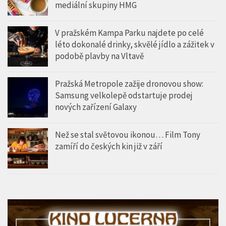
mediální skupiny HMG
V pražském Kampa Parku najdete po celé
léto dokonalé drinky, skvělé jídlo a zážitek v
podobě plavby na Vltavě
Pražská Metropole zažije dronovou show:
Samsung velkolepě odstartuje prodej
nových zařízení Galaxy
Než se stal světovou ikonou… Film Tony
zamíří do českých kin již v září