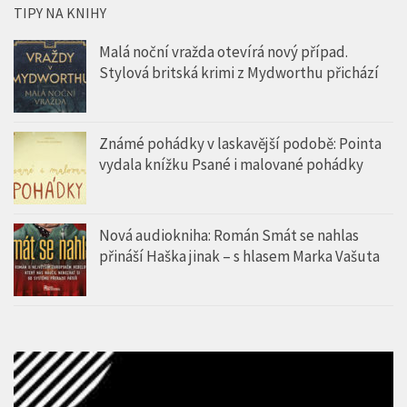
TIPY NA KNIHY
Malá noční vražda otevírá nový případ.
Stylová britská krimi z Mydworthu přichází
Známé pohádky v laskavější podobě: Pointa
vydala knížku Psané i malované pohádky
Nová audiokniha: Román Smát se nahlas
přináší Haška jinak – s hlasem Marka Vašuta