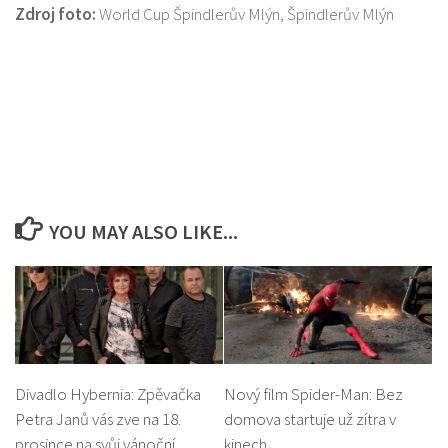
Zdroj foto:
World Cup Špindlerův Mlýn, Špindlerův Mlýn
YOU MAY ALSO LIKE...
Divadlo Hybernia: Zpěvačka
Nový film Spider-Man: Bez
Petra Janů vás zve na 18.
domova startuje už zítra v
prosince na svůj vánoční
kinech