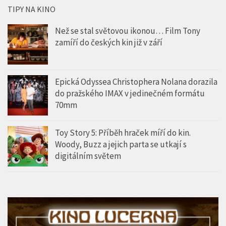
TIPY NA KINO
Než se stal světovou ikonou… Film Tony
zamíří do českých kin již v září
Epická Odyssea Christophera Nolana dorazila
do pražského IMAX v jedinečném formátu
70mm
Toy Story 5: Příběh hraček míří do kin.
Woody, Buzz a jejich parta se utkají s
digitálním světem