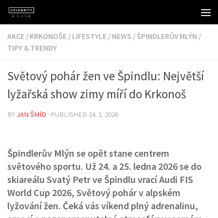
Skip to content
AKCE
/
KRKONOŠE
/
LIFESTYLE
/
NEWS
/
ŠPINDLERŮV MLÝN
/
TIPY & TRENDY
Světový pohár žen ve Špindlu: Největší
lyžařská show zimy míří do Krkonoš
BY
JAN ŠMÍD
· PUBLISHED
24. 1. 2026
Špindlerův Mlýn se opět stane centrem
světového sportu. Už 24. a 25. ledna 2026 se do
skiareálu Svatý Petr ve Špindlu vrací Audi FIS
World Cup 2026, Světový pohár v alpském
lyžování žen. Čeká vás víkend plný adrenalinu,