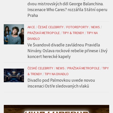
dvou mistrovských děl George Balanchina.
Inscenace Who Cares? rozzářila Státní operu
Praha
AKCE
/
ČESKÉ CELEBRITY
/
FOTOREPORTY
/
NEWS
/
PRAŽSKÁ METROPOLE
/
TIPY & TRENDY
/
TIPY NA
DIVADLO
Ve Švandově divadle zavládnou Pravidla
Nirvány. Oslava rockové rebelie přinese i živý
koncert herecké kapely
ČESKÉ CELEBRITY
/
NEWS
/
PRAŽSKÁ METROPOLE
/
TIPY
& TRENDY
/
TIPY NA DIVADLO
Divadlo pod Palmovkou uvede novou
inscenaci Ostře sledovaných vlaků