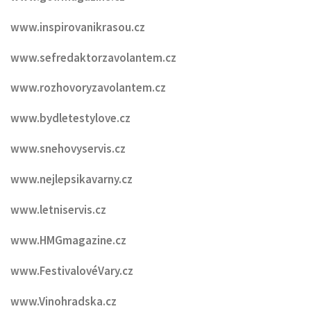
www.inspirovanikrasou.cz
www.sefredaktorzavolantem.cz
www.rozhovoryzavolantem.cz
www.bydletestylove.cz
www.snehovyservis.cz
www.nejlepsikavarny.cz
www.letniservis.cz
www.HMGmagazine.cz
www.FestivalovéVary.cz
www.Vinohradska.cz