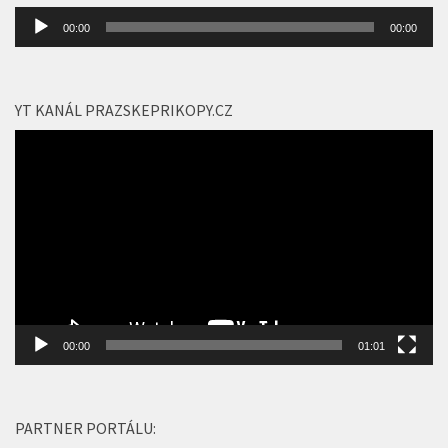
Audio
00:00
00:00
přehrávač
YT KANÁL PRAZSKEPRIKOPY.CZ
Video
přehrávač
00:00
01:01
PARTNER PORTÁLU: