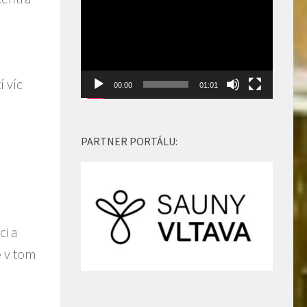
snížíte
přehrávač
úroveň
hlasitosti.
00:00
01:01
PARTNER PORTÁLU:
ci a
ě v tom