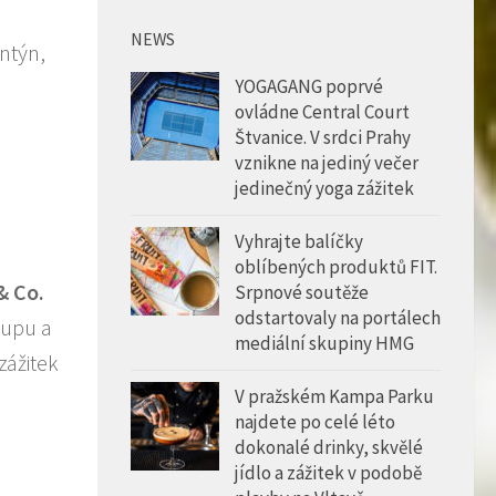
NEWS
YOGAGANG poprvé
ovládne Central Court
Štvanice. V srdci Prahy
vznikne na jediný večer
jedinečný yoga zážitek
Vyhrajte balíčky
oblíbených produktů FIT.
& Co.
Srpnové soutěže
odstartovaly na portálech
tupu a
mediální skupiny HMG
zážitek
V pražském Kampa Parku
najdete po celé léto
dokonalé drinky, skvělé
jídlo a zážitek v podobě