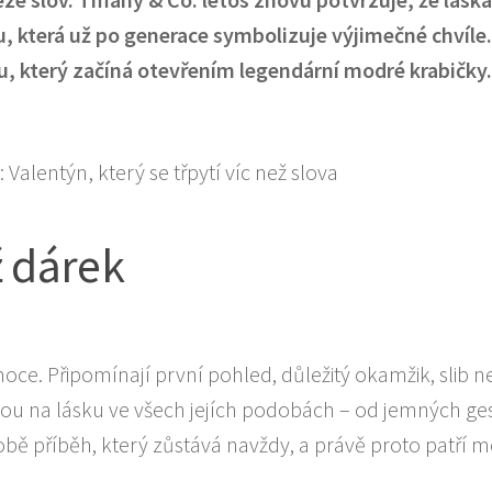
ou, která už po generace symbolizuje výjimečné chvíle.
hu, který začíná otevřením legendární modré krabičky.
ž dárek
e. Připomínají první pohled, důležitý okamžik, slib 
listou na lásku ve všech jejích podobách – od jemných ge
bě příběh, který zůstává navždy, a právě proto patří me