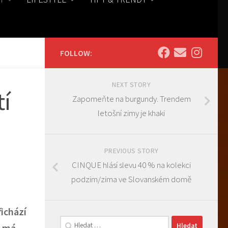
FOLLOW:
NEXT STORY
tí
Zapomeňte na burgundy. Trendem
letošní zimy je khaki
PREVIOUS STORY
CINQUE hlásí slevu 40 % na kolekci
podzim/zima ve Slovanském domě
řichází
Vyhledávání
a má