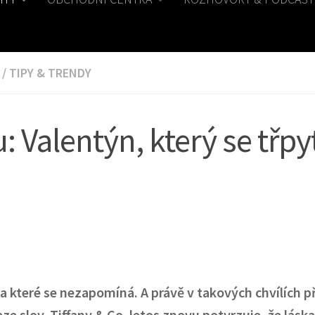
/
TIPY & TRENDY
: Valentýn, který se třpy
 které se nezapomíná. A právě v takových chvílích p
eze slov. Tiffany & Co. letos znovu potvrzuje, že lásk