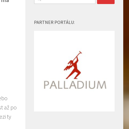
PARTNER PORTÁLU:
nebo
st až po
zi ty