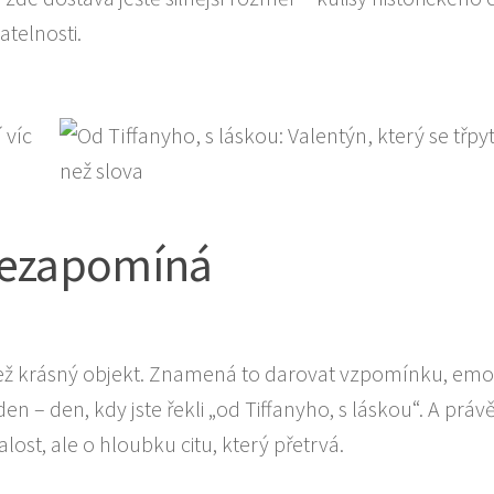
telnosti.
 nezapomíná
ež krásný objekt. Znamená to darovat vzpomínku, emo
 – den, kdy jste řekli „od Tiffanyho, s láskou“. A práv
lost, ale o hloubku citu, který přetrvá.