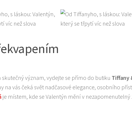
překvapením
á skutečný význam, vydejte se přímo do butiku
Tiffany 
hy na vás čeká svět nadčasové elegance, osobního přís
á
je místem, kde se Valentýn mění v nezapomenutelný 