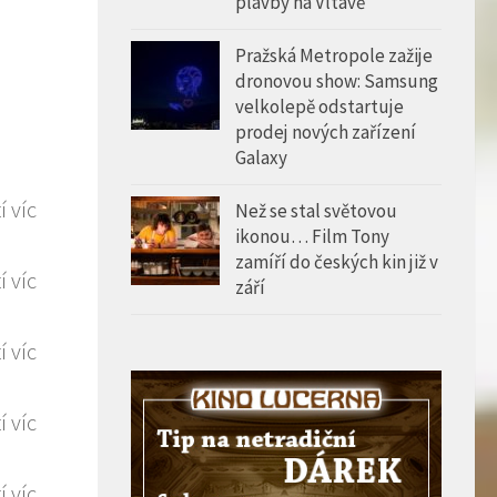
plavby na Vltavě
Pražská Metropole zažije
dronovou show: Samsung
velkolepě odstartuje
prodej nových zařízení
Galaxy
Než se stal světovou
ikonou… Film Tony
zamíří do českých kin již v
září