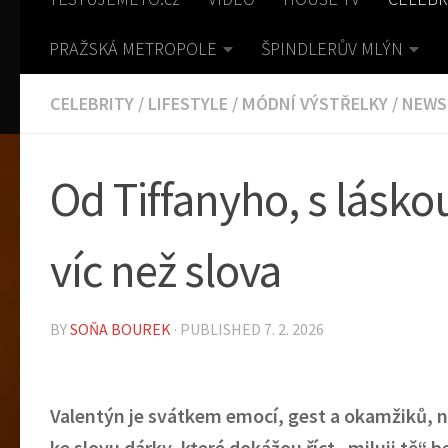
PRAŽSKÁ METROPOLE
ŠPINDLERŮV MLÝN
CELEBRITY
/
LIFESTYLE
/
MÓDNÍ VÝSTŘELKY
/
NEWS
Od Tiffanyho, s láskou
víc než slova
BY
SOŇA BOUREK
· PUBLISHED
7. 2. 2026
Valentýn je svátkem emocí, gest a okamžiků, na
ke slovu dárky, které dokážou říct „miluji tě“ b