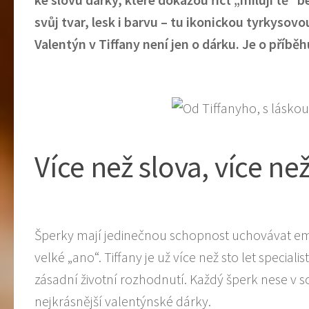
svůj tvar, lesk i barvu – tu ikonickou tyrkysov
Valentýn v Tiffany není jen o dárku. Je o příbě
Více než slova, více ne
Šperky mají jedinečnou schopnost uchovávat emoc
velké „ano“. Tiffany je už více než sto let specia
zásadní životní rozhodnutí. Každý šperk nese v so
nejkrásnější valentýnské dárky.