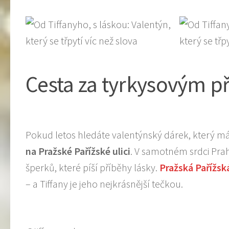
Cesta za tyrkysovým 
Pokud letos hledáte valentýnský dárek, který m
na Pražské Pařížské ulici
. V samotném srdci Pra
šperků, které píší příběhy lásky.
Pražská Pařížsk
– a Tiffany je jeho nejkrásnější tečkou.