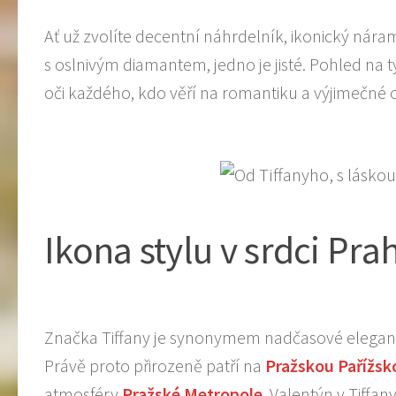
Ať už zvolíte decentní náhrdelník, ikonický nár
s oslnivým diamantem, jedno je jisté. Pohled na 
oči každého, kdo věří na romantiku a výjimečné 
Ikona stylu v srdci Pra
Značka Tiffany je synonymem nadčasové eleganc
Právě proto přirozeně patří na
Pražskou Pařížsko
atmosféry
Pražské Metropole
. Valentýn v Tiffan