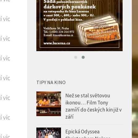
TIPY NA KINO
Než se stal světovou
ikonou… Film Tony
zamíří do českých kin již v
září
Epická Odyssea