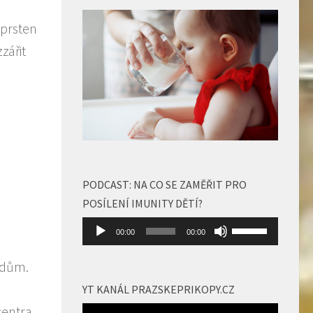
 prsten
zářit
PODCAST: NA CO SE ZAMĚŘIT PRO
POSÍLENÍ IMUNITY DĚTÍ?
Audio
Použitím
00:00
00:00
přehrávač
šipek
nahoru/dolů
ndům.
zvýšíte
YT KANÁL PRAZSKEPRIKOPY.CZ
nebo
centra
Video