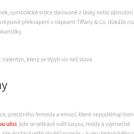
amek, symbolické srdce darované z lásky nebo zásnubní
tyrkysové překvapení s nápisem Tiffany & Co. dokáže roz
okamžiky.
hy
e, precizního řemesla a emocí, které nepodléhají tre
u ulici
, kde se setkává svět luxusu, módy a výjimečné
y zde dostává ještě silnější rozměr – kulisy historického 