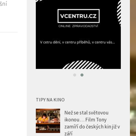
ešní
TIPY NA KINO
Než se stal světovou
ikonou… Film Tony
zamíří do českých kin již v
září