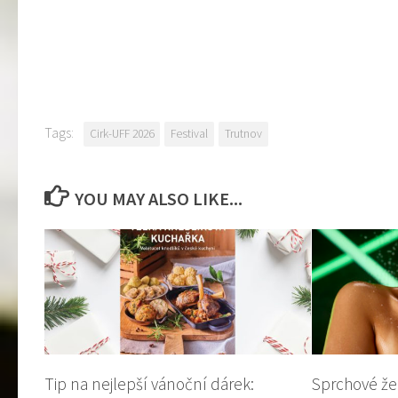
Tags:
Cirk-UFF 2026
Festival
Trutnov
YOU MAY ALSO LIKE...
Tip na nejlepší vánoční dárek:
Sprchové že