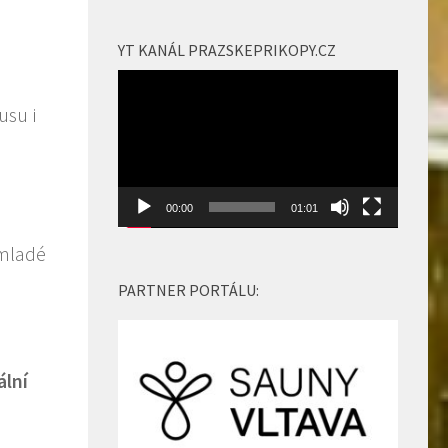
nahoru/dolů
zvýšíte
YT KANÁL PRAZSKEPRIKOPY.CZ
nebo
Video
snížíte
přehrávač
úroveň
hlasitosti.
00:00
01:01
 mladé
PARTNER PORTÁLU:
ální