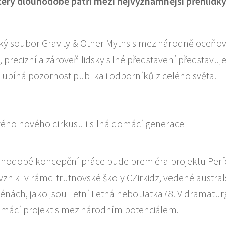
který dlouhodobě patří mezi nejvýznamnější přehlídk
ský soubor Gravity & Other Myths s mezinárodně oceň
precizní a zároveň lidsky silné představení představuj
e upíná pozornost publika i odborníků z celého světa.
odobé koncepční práce bude premiéra projektu Perf
ikl v rámci trutnovské školy CZirkidz, vedené austra
scénách, jako jsou Letní Letná nebo Jatka78. V dramaturg
 domácí projekt s mezinárodním potenciálem.