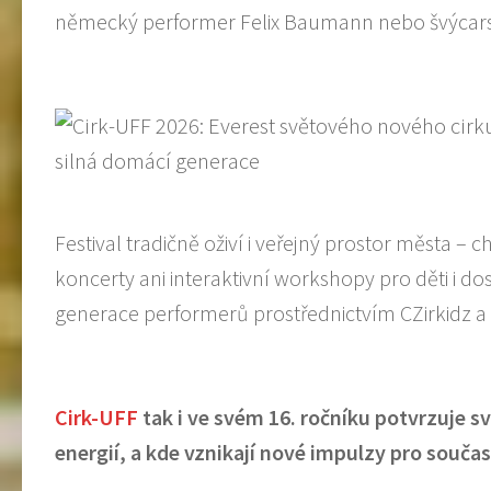
německý performer Felix Baumann nebo švýcarsk
Festival tradičně oživí i veřejný prostor města –
koncerty ani interaktivní workshopy pro děti i 
generace performerů prostřednictvím CZirkidz 
Cirk-UFF
tak i ve svém 16. ročníku potvrzuje sv
energií, a kde vznikají nové impulzy pro součas