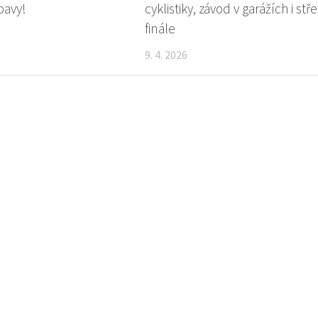
bavy!
cyklistiky, závod v garážích i stř
finále
9. 4. 2026