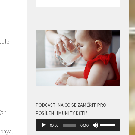
edle
PODCAST: NA CO SE ZAMĚŘIT PRO
ných
POSÍLENÍ IMUNITY DĚTÍ?
Audio
Použitím
00:00
00:00
ipaya,
přehrávač
šipek