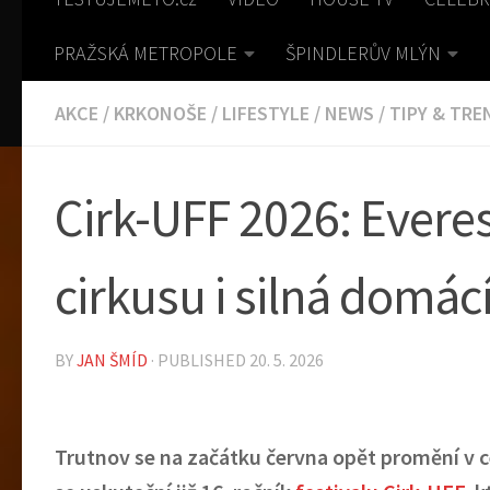
PRAŽSKÁ METROPOLE
ŠPINDLERŮV MLÝN
AKCE
/
KRKONOŠE
/
LIFESTYLE
/
NEWS
/
TIPY & TRE
Cirk-UFF 2026: Evere
cirkusu i silná domác
BY
JAN ŠMÍD
· PUBLISHED
20. 5. 2026
Trutnov se na začátku června opět promění v c