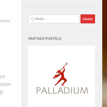
y
Vyhledávání
ovanou
e
PARTNER PORTÁLU:
ect
lskými
ii