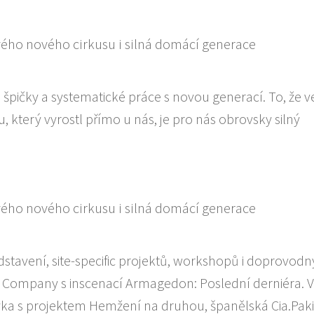
špičky a systematické práce s novou generací. To, že v
který vyrostl přímo u nás, je pro nás obrovsky silný
stavení, site-specific projektů, workshopů i doprovod
que Company s inscenací Armagedon: Poslední derniéra. V
tyka s projektem Hemžení na druhou, španělská Cia.Pak