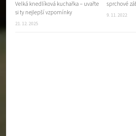
Velká knedlíková kuchařka – uvařte
sprchové zá
si ty nejlepší vzpomínky
9. 11. 2022
21. 12. 2025