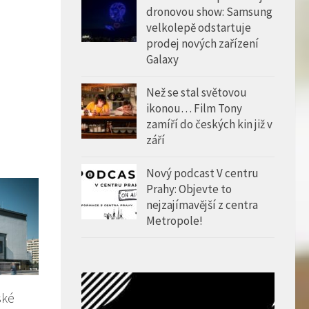
dronovou show: Samsung
velkolepě odstartuje
prodej nových zařízení
Galaxy
Než se stal světovou
ikonou… Film Tony
zamíří do českých kin již v
září
Nový podcast V centru
Prahy: Objevte to
nejzajímavější z centra
Metropole!
ské