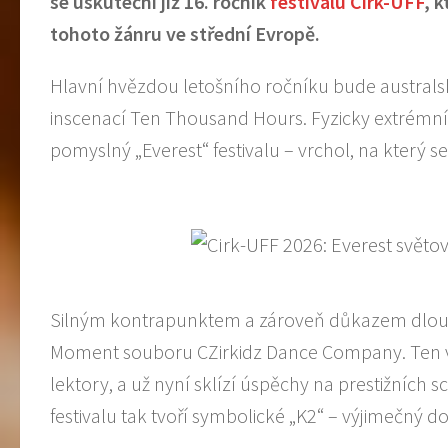
se uskuteční již 16. ročník
festivalu Cirk-UFF
, 
tohoto žánru ve střední Evropě.
Hlavní hvězdou letošního ročníku bude austral
inscenací Ten Thousand Hours. Fyzicky extrémní, 
pomyslný „Everest“ festivalu – vrchol, na který s
Silným kontrapunktem a zároveň důkazem dlouh
Moment souboru CZirkidz Dance Company. Ten vzn
lektory, a už nyní sklízí úspěchy na prestižních 
festivalu tak tvoří symbolické „K2“ – výjimečný