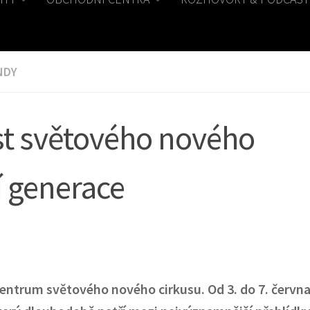
NDY
st světového nového
í generace
entrum světového nového cirkusu. Od 3. do 7. červn