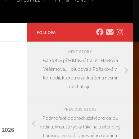
FOLLOW:
NEXT STORY
Bardotky představují trailer. Havlová
Veškrnová, Holubová a Pořízková v
komedii, kterou si žádná žena nesmí
nechat ujít
PREVIOUS STORY
Podmořské dobrodružství pro celou
rodinu: Mrzutá rybka láká na trailer plný
a 2026
humoru, emocí i barevného oceánu