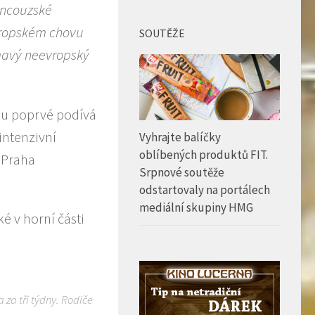
rancouzské
evropském chovu
SOUTĚŽE
ímavý neevropský
hu poprvé podívá
intenzivní
Vyhrajte balíčky
oblíbených produktů FIT.
o Praha
Srpnové soutěže
odstartovaly na portálech
mediální skupiny HMG
é v horní části
za tři týdny. Rodiče