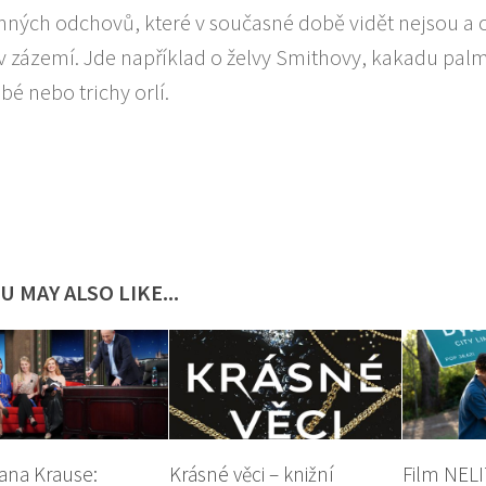
ných odchovů, které v současné době vidět nejsou a 
 v zázemí. Jde například o želvy Smithovy, kakadu pal
é nebo trichy orlí.
U MAY ALSO LIKE...
ana Krause:
Krásné věci – knižní
Film NEL