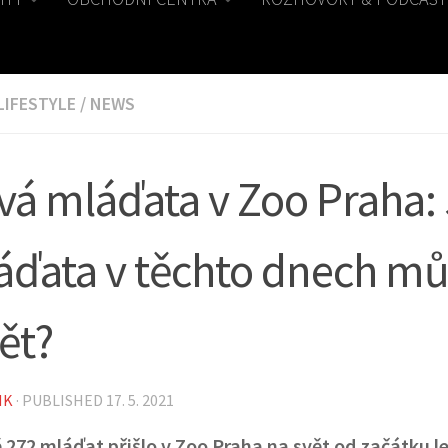
LIFESTYLE
/
NEWS
vá mláďata v Zoo Praha:
áďata v těchto dnech mů
ět?
IK
· PUBLISHED
17. 5. 2021
 272 mláďat přišlo v Zoo Praha na svět od začátku l