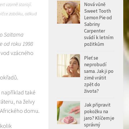
Nová vůně
t vzorně starají.
Sweet Tooth
špičce zobáku, odkud
Lemon Pie od
Sabriny
Carpenter
oo Saitama
svádí k letním
e od roku 1998
požitkům
ůvod vzácného
Pleť se
neprobudí
sama. Jak ji po
mokřadů.
zimě vrátit
zpět do
života?
 například také
teru, na želvy
Jak připravit
u Afrického domu.
pokožku na
jaro? Klíčem je
správný
kolik