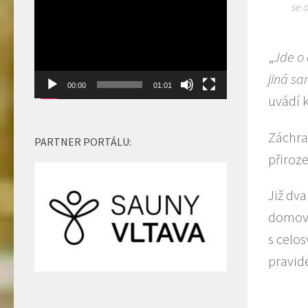
se 
snížíte
přehrávač
úroveň
hlasitosti.
„
Jde o
jiná sa
00:00
01:01
uvádí 
Záchra
PARTNER PORTÁLU:
přiroz
Již dv
domovi
s celos
pravid