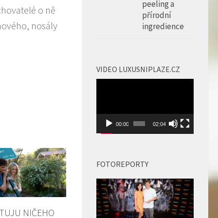
peeling a
chovatelé o ně
přírodní
mového, nosály
ingredience
VIDEO LUXUSNIPLAZE.CZ
Video
přehrávač
00:00
02:04
FOTOREPORTY
ITUJU NIČEHO