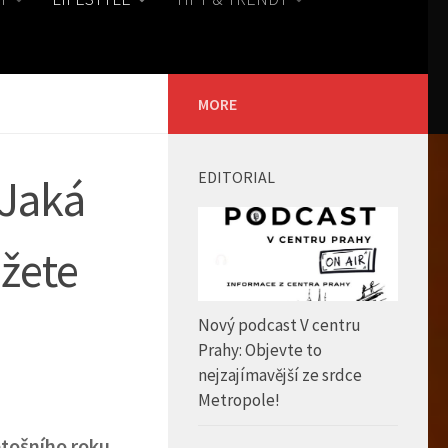
MORE
EDITORIAL
 Jaká
žete
Nový podcast V centru
Prahy: Objevte to
nejzajímavější ze srdce
Metropole!
etošního roku.