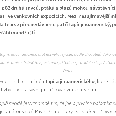
z 82 druhů savců, ptáků a plazů mohou návštěvníci
at i ve venkovních expozicích. Mezi nezajímavější m
la teprve přednedávnem, patří tapír jihoamerický, 
eřábi mandžuští.
tapíra jihoamerického proběhl velmi rychle, podle chovatelů dokonc
olami samice. Mládě je v péči matky, která ho pravidelně kojí. Autor:
Praha
týden je dnes mláděti
tapíra jihoamerického
, které ná
hyby upoutá svým proužkovaným zbarvením.
apíří mládě je významné tím, že jde o prvního potomka s
je kurátor savců Pavel Brandl.
„Tu jsme v rámci chovné