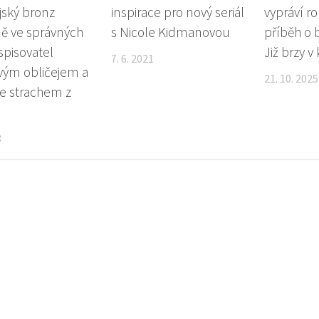
jský bronz
inspirace pro nový seriál
vypráví r
ě ve správných
s Nicole Kidmanovou
příběh o 
spisovatel
Již brzy v
7. 6. 2021
vým obličejem a
21. 10. 2025
se strachem z
3