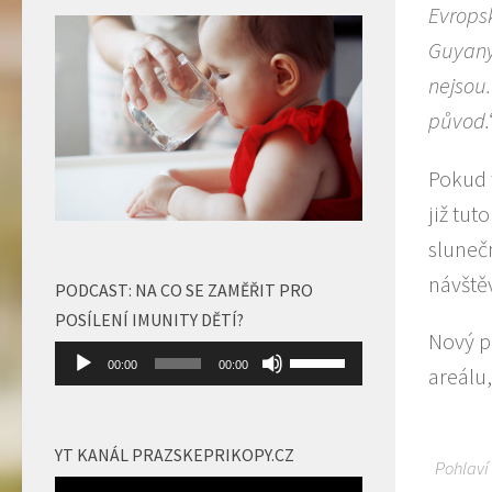
Evropsk
Guyany
nejsou
původ.
Pokud 
již tut
sluneč
návštěv
PODCAST: NA CO SE ZAMĚŘIT PRO
POSÍLENÍ IMUNITY DĚTÍ?
Nový p
Audio
Použitím
00:00
00:00
areálu
přehrávač
šipek
nahoru/dolů
zvýšíte
YT KANÁL PRAZSKEPRIKOPY.CZ
Pohlaví
nebo
Video