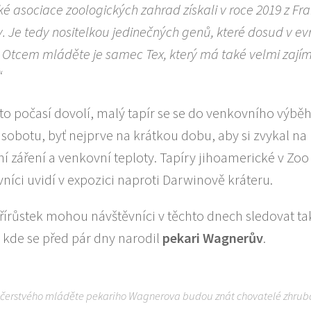
é asociace zoologických zahrad získali v roce 2019 z F
. Je tedy nositelkou jedinečných genů, které dosud v 
. Otcem mláděte je samec Tex, který má také velmi zaj
“
to počasí dovolí, malý tapír se se do venkovního výbě
o sobotu, byť nejprve na krátkou dobu, aby si zvykal na 
ní záření a venkovní teploty. Tapíry jihoamerické v Zo
níci uvidí v expozici naproti Darwinově kráteru.
řírůstek mohou návštěvníci v těchto dnech sledovat tak
, kde se před pár dny narodil
pekari Wagnerův
.
 čerstvého mláděte pekariho Wagnerova budou znát chovatelé zhruba 