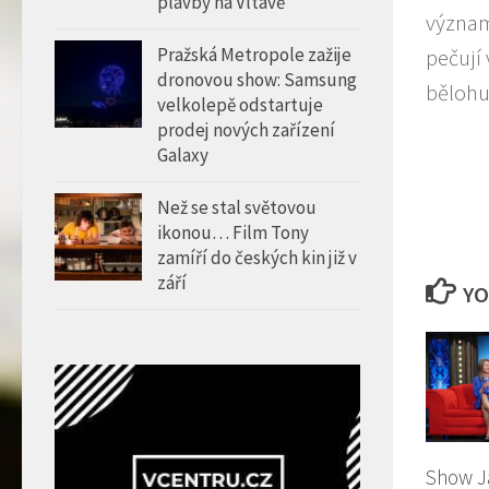
plavby na Vltavě
význam
Pražská Metropole zažije
pečují
dronovou show: Samsung
bělohub
velkolepě odstartuje
prodej nových zařízení
Galaxy
Než se stal světovou
ikonou… Film Tony
zamíří do českých kin již v
září
YO
Show J