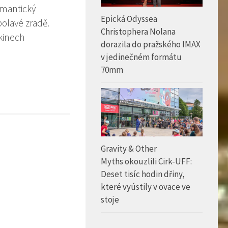
omantický
Epická Odyssea
bolavé zradě.
Christophera Nolana
 kinech
dorazila do pražského IMAX
v jedinečném formátu
70mm
Gravity & Other
Myths okouzlili Cirk-UFF:
Deset tisíc hodin dřiny,
které vyústily v ovace ve
stoje