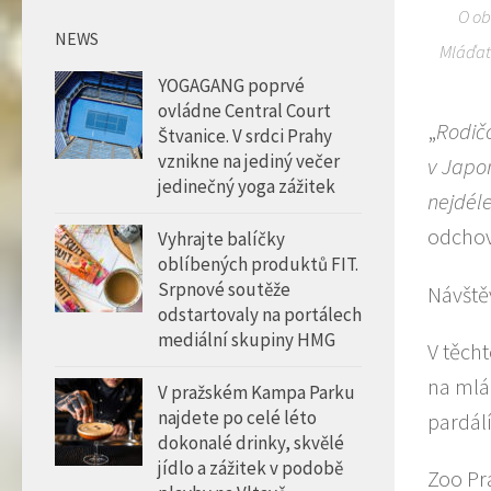
O ob
NEWS
Mláďata
YOGAGANG poprvé
ovládne Central Court
„
Rodič
Štvanice. V srdci Prahy
vznikne na jediný večer
v Japo
jedinečný yoga zážitek
nejdél
odchov
Vyhrajte balíčky
oblíbených produktů FIT.
Srpnové soutěže
Návště
odstartovaly na portálech
mediální skupiny HMG
V těcht
na mlá
V pražském Kampa Parku
najdete po celé léto
pardálí
dokonalé drinky, skvělé
jídlo a zážitek v podobě
Zoo Pr