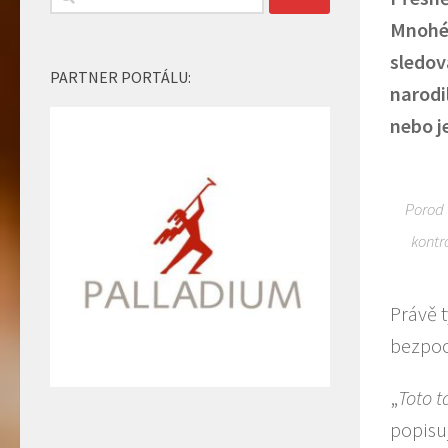
Mnohé 
sledov
PARTNER PORTÁLU:
narodi
nebo j
Porod 
kontr
Právě 
bezpoc
„
Toto t
popisu