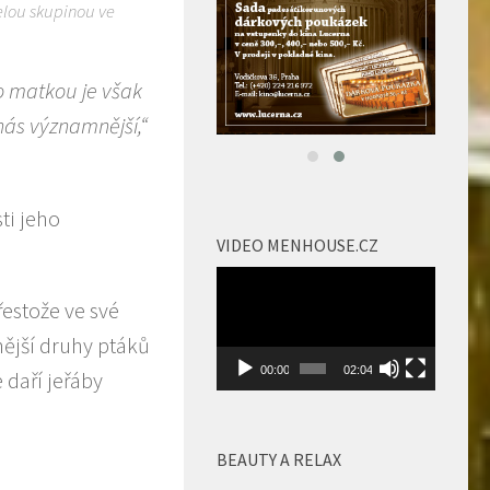
celou skupinou ve
o matkou je však
nás významnější,“
ti jeho
VIDEO MENHOUSE.CZ
Video
estože ve své
přehrávač
ější druhy ptáků
00:00
02:04
 daří jeřáby
BEAUTY A RELAX