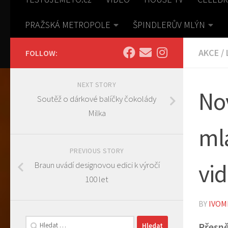
PRAŽSKÁ METROPOLE
ŠPINDLERŮV MLÝN
AKCE
/
FOLLOW:
NEXT STORY
No
Soutěž o dárkové balíčky čokolády
Milka
ml
PREVIOUS STORY
vid
Braun uvádí designovou edici k výročí
100 let
BY
IVOM
Vyhledávání
Přesně