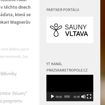
 v těchto dnech
PARTNER PORTÁLU:
láďata, která se
pekari Wagnerův
e mezi dvěma jejich
 Petr Hamerník, Zoo
YT KANÁL
PRAZSKAMETROPOLE.CZ
vštěvníky
Video
přehrávač
amice Taluen,“
00:00
01:05
ho programu