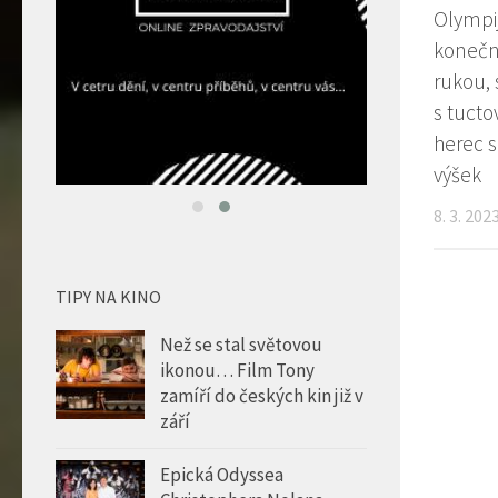
Olympi
konečn
rukou, 
s tucto
herec 
výšek
8. 3. 202
TIPY NA KINO
Než se stal světovou
ikonou… Film Tony
zamíří do českých kin již v
září
Epická Odyssea