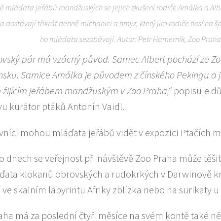
ě mláďata jeřábů mandžuských se jejich zkušení rodiče Amálka a Alber
 dostávají třikrát denně míchanici a hmyz, který jim rodiče nosí na 
ho mláďata sezobávají. Autor: Petr Hamerník, Zoo Praha
ovský pár má vzácný původ. Samec Albert pochází ze Z
nsku. Samice Amálka je původem z čínského Pekingu a j
e žijícím jeřábem mandžuským v Zoo Praha,“
popisuje d
u kurátor ptáků Antonín Vaidl.
vníci mohou mláďata jeřábů vidět v expozici Ptačích 
o dnech se veřejnost při návštěvě Zoo Praha může těšit
ďata klokanů obrovských a rudokrkých v Darwinově krá
 ve skalním labyrintu Afriky zblízka nebo na surikaty 
aha má za poslední čtyři měsíce na svém kontě také ně