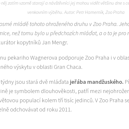
o něj zatím vzorně starají a návštěvníci jej mohou vidět většinu dne s 
venkovním výběhu. Autor: Petr Hamerník, Zoo Praha
 osmé mládě tohoto ohroženého druhu v Zoo Praha. Jeh
mice, než tomu bylo u předchozích mláďat, a o to je pro 
kurátor kopytníků Jan Mengr.
nu pekariho Wagnerova podporuje Zoo Praha i v oblas
eného výskytu v oblasti Gran Chaca.
a týdny jsou stará dvě mláďata
jeřába mandžuského.
Př
ně je symbolem dlouhověkosti, patří mezi nejohrožen
větovou populací kolem tří tisíc jedinců. V Zoo Praha se
elně odchovávat od roku 2011.