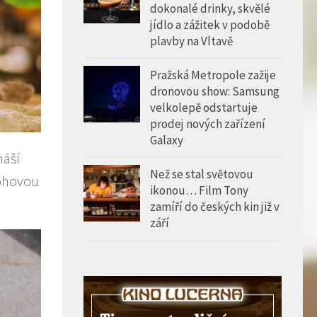
dokonalé drinky, skvělé
jídlo a zážitek v podobě
plavby na Vltavě
Pražská Metropole zažije
dronovou show: Samsung
velkolepě odstartuje
prodej nových zařízení
Galaxy
náší
Než se stal světovou
rohovou
ikonou… Film Tony
zamíří do českých kin již v
září