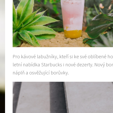
Pro kávové labužníky, kteří si ke své oblíbené h
letní nabídka Starbucks i nové dezerty. Nový b
náplň a osvěžující borůvky.