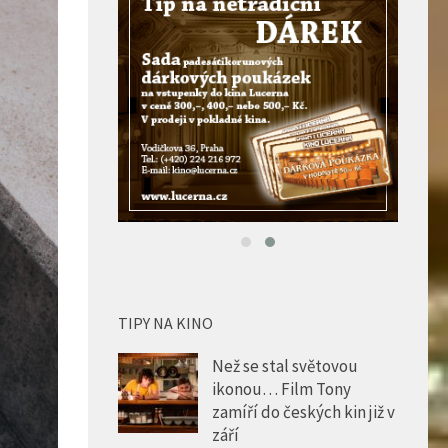
TIPY NA KINO
Než se stal světovou
ikonou… Film Tony
zamíří do českých kin již v
září