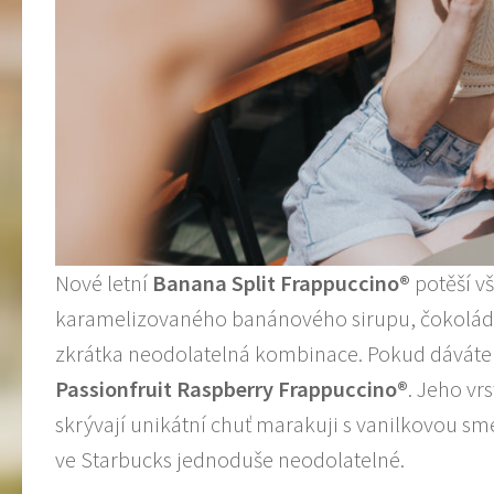
Nové letní
Banana Split Frappuccino®
potěší v
karamelizovaného banánového sirupu, čokolády 
zkrátka neodolatelná kombinace. Pokud dáváte p
Passionfruit Raspberry Frappuccino®
. Jeho v
skrývají unikátní chuť marakuji s vanilkovou s
ve Starbucks jednoduše neodolatelné.