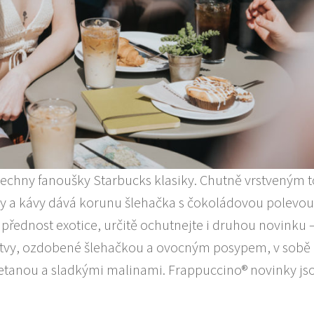
šechny fanoušky Starbucks klasiky. Chutně vrstveným
a kávy dává korunu šlehačka s čokoládovou polevou,
řednost exotice, určitě ochutnejte i druhou novinku 
rstvy, ozdobené šlehačkou a ovocným posypem, v sobě
metanou a sladkými malinami. Frappuccino® novinky jso