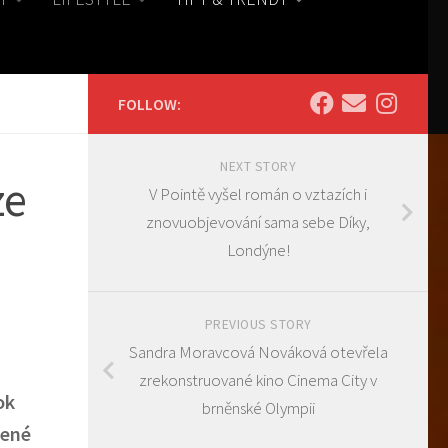
FOLLOW:
NEXT STORY
ze
V Pointě vyšel román o vztazích i
znovuobjevování sama sebe Díky,
Londýne!
PREVIOUS STORY
Sandra Moravcová Nováková otevřela
zrekonstruované kino Cinema City v
ok
brněnské Olympii
bené