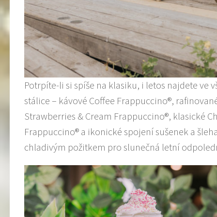
Potrpíte-li si spíše na klasiku, i letos najdete
stálice – kávové Coffee Frappuccino®, rafinova
Strawberries & Cream Frappuccino®, klasické C
Frappuccino® a ikonické spojení sušenek a šleh
chladivým požitkem pro slunečná letní odpoled