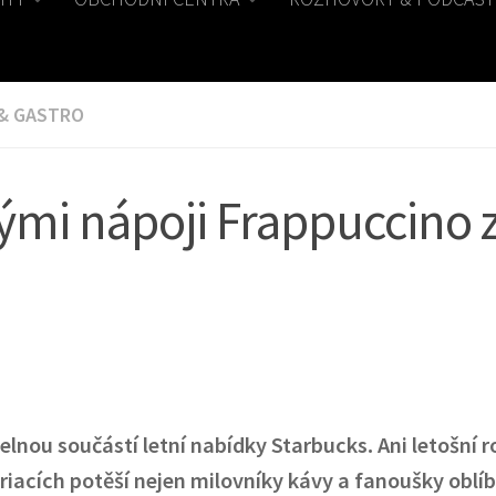
 & GASTRO
ckými nápoji Frappuccino 
nou součástí letní nabídky Starbucks. Ani letošní r
riacích potěší nejen milovníky kávy a fanoušky oblí