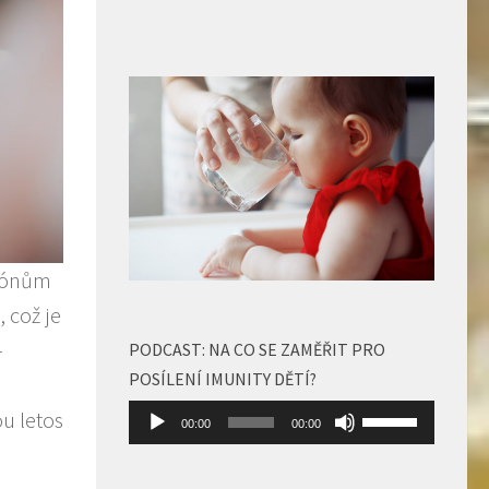
 tónům
 což je
–
PODCAST: NA CO SE ZAMĚŘIT PRO
POSÍLENÍ IMUNITY DĚTÍ?
Audio
Použitím
u letos
00:00
00:00
přehrávač
šipek
nahoru/dolů