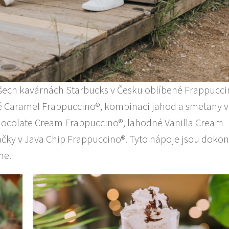
 ve všech kavárnách Starbucks v Česku oblíbené Frappucc
né Caramel Frappuccino®, kombinaci jahod a smetany 
hocolate Cream Frappuccino®, lahodné Vanilla Cream
ačky v Java Chip Frappuccino®. Tyto nápoje jsou doko
ne.