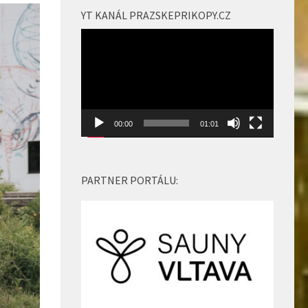
zvýšíte
YT KANÁL PRAZSKEPRIKOPY.CZ
nebo
Video
snížíte
přehrávač
úroveň
hlasitosti.
00:00
01:01
PARTNER PORTÁLU: