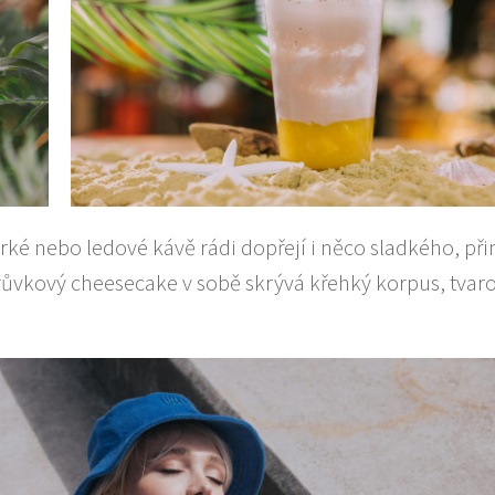
orké nebo ledové kávě rádi dopřejí i něco sladkého, při
orůvkový cheesecake v sobě skrývá křehký korpus, tva