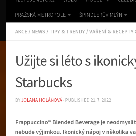
PRAŽSKÁ METROPOLE
ŠPINDLERŮV MLÝN
AKCE
/
NEWS
/
TIPY & TRENDY
/
VAŘENÍ & RECEPTY
Užijte si léto s ikoni
Starbucks
BY
JOLANA HOLÁŇOVÁ
· PUBLISHED
21. 7. 2022
Frappuccino® Blended Beverage je neodmyslitel
nebude výjimkou. Ikonický nápoj v několika va