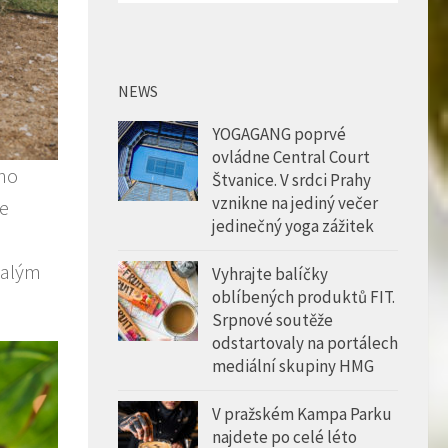
NEWS
YOGAGANG poprvé
ovládne Central Court
ino
Štvanice. V srdci Prahy
vznikne na jediný večer
ve
jedinečný yoga zážitek
nalým
Vyhrajte balíčky
oblíbených produktů FIT.
Srpnové soutěže
odstartovaly na portálech
mediální skupiny HMG
V pražském Kampa Parku
najdete po celé léto