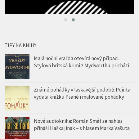
TIPY NA KNIHY
Malá noční vražda otevírá nový případ.
Stylová britská krimi z Mydworthu přichází
Známé pohádky v laskavější podobě: Pointa
vydala knížku Psané i malované pohádky
Nová audiokniha: Román Smát se nahlas
přináší Haška jinak – s hlasem Marka Vašuta