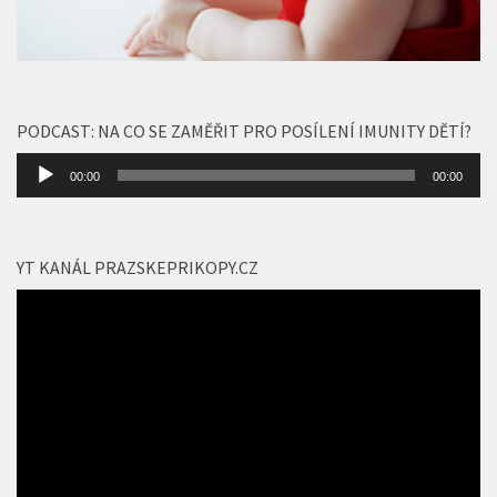
PODCAST: NA CO SE ZAMĚŘIT PRO POSÍLENÍ IMUNITY DĚTÍ?
Audio
00:00
00:00
přehrávač
YT KANÁL PRAZSKEPRIKOPY.CZ
Video
přehrávač