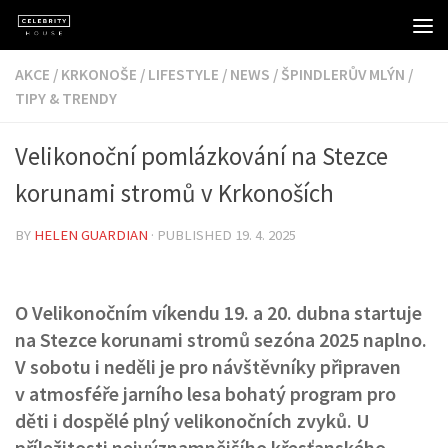
Skip to content
AKCE
/
KRKONOŠE
/
LIFESTYLE
/
NEWS
/
ŠPINDLERŮV MLÝN
/
TIPY & TRENDY
Velikonoční pomlázkování na Stezce
korunami stromů v Krkonoších
BY
HELEN GUARDIAN
· PUBLISHED
19. 4. 2025
O Velikonočním víkendu 19. a 20. dubna startuje
na Stezce korunami stromů sezóna 2025 naplno.
V sobotu i neděli je pro návštěvníky připraven
v atmosféře jarního lesa bohatý program pro
děti i dospělé plný velikonočních zvyků. U
příležitosti nejvýznamnějšího křesťanského