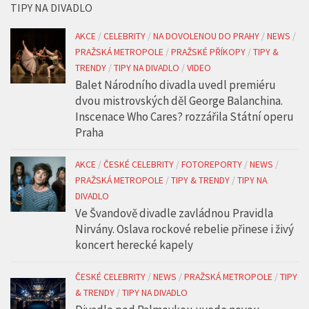
TIPY NA DIVADLO
AKCE
/
CELEBRITY
/
NA DOVOLENOU DO PRAHY
/
NEWS
/
PRAŽSKÁ METROPOLE
/
PRAŽSKÉ PŘÍKOPY
/
TIPY &
TRENDY
/
TIPY NA DIVADLO
/
VIDEO
Balet Národního divadla uvedl premiéru
dvou mistrovských děl George Balanchina.
Inscenace Who Cares? rozzářila Státní operu
Praha
AKCE
/
ČESKÉ CELEBRITY
/
FOTOREPORTY
/
NEWS
/
PRAŽSKÁ METROPOLE
/
TIPY & TRENDY
/
TIPY NA
DIVADLO
Ve Švandově divadle zavládnou Pravidla
Nirvány. Oslava rockové rebelie přinese i živý
koncert herecké kapely
ČESKÉ CELEBRITY
/
NEWS
/
PRAŽSKÁ METROPOLE
/
TIPY
& TRENDY
/
TIPY NA DIVADLO