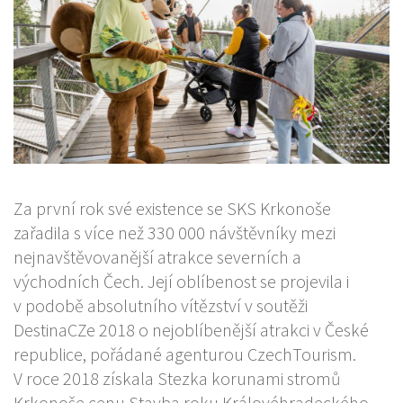
Za první rok své existence se SKS Krkonoše
zařadila s více než 330 000 návštěvníky mezi
nejnavštěvovanější atrakce severních a
východních Čech. Její oblíbenost se projevila i
v podobě absolutního vítězství v soutěži
DestinaCZe 2018 o nejoblíbenější atrakci v České
republice, pořádané agenturou CzechTourism.
V roce 2018 získala Stezka korunami stromů
Krkonoše cenu Stavba roku Královéhradeckého