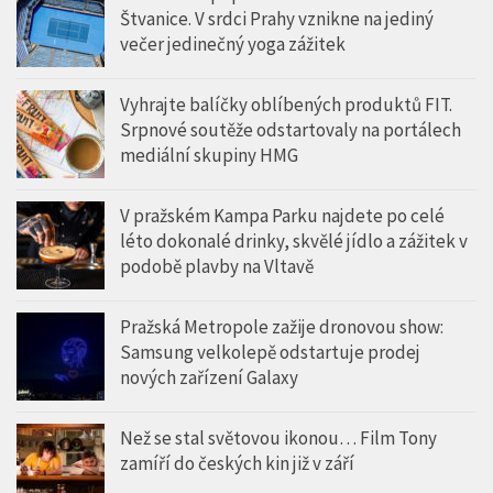
Štvanice. V srdci Prahy vznikne na jediný
večer jedinečný yoga zážitek
Vyhrajte balíčky oblíbených produktů FIT.
Srpnové soutěže odstartovaly na portálech
mediální skupiny HMG
V pražském Kampa Parku najdete po celé
léto dokonalé drinky, skvělé jídlo a zážitek v
podobě plavby na Vltavě
Pražská Metropole zažije dronovou show:
Samsung velkolepě odstartuje prodej
nových zařízení Galaxy
Než se stal světovou ikonou… Film Tony
zamíří do českých kin již v září