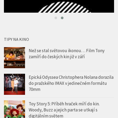
TIPY NA KINO
Než se stal světovou ikonou… Film Tony
zamíří do českých kin již v září
Epická Odyssea Christophera Nolana dorazila
do pražského IMAX v jedinečném formátu
70mm
Toy Story 5: Příběh hraček míří do kin.
Woody, Buzz a jejich parta se utkají s
digitálním světem