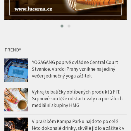
TRENDY
YOGAGANG poprvé ovládne Central Court
Štvanice. V srdci Prahy vznikne na jediný
večer jedinečný yoga zážitek
Vyhrajte balíčky oblíbených produktů FIT.
Srpnové soutěže odstartovaly na portálech
mediální skupiny HMG
V pražském Kampa Parku najdete po celé
léto dokonalé drinky, skvělé jídlo a zážitek v