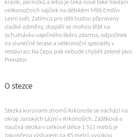
kraslic, perníčků a letos je čeká nově také hledání
velikonočních vajíček na dětském hřišti Emilův
Lesní svět. Zatímco pro děti budou připraveny
sladké odměny, dospělí se mohou těšit na
ochutnávku vaječného likéru zdarma, odpočinek
na slunečné terase a velikonoční speciality v
restauraci. Na čepu pak nebude chybět zelené pivo
Primátor.
O stezce
Stezka korunami stromů Krkonoše se nachází na
okraji Janských Lázní v Krkonoších. Zážitková a
naučná stezka v celkové délce 1 511 metrů je
zakončena výstupem na 45 metrů vysokou