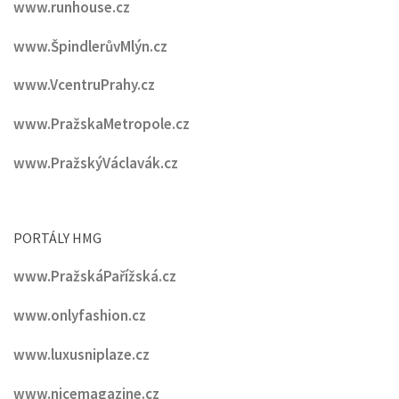
www.runhouse.cz
www.ŠpindlerůvMlýn.cz
www.VcentruPrahy.cz
www.PražskaMetropole.cz
www.PražskýVáclavák.cz
PORTÁLY HMG
www.PražskáPařížská.cz
www.onlyfashion.cz
www.luxusniplaze.cz
www.nicemagazine.cz