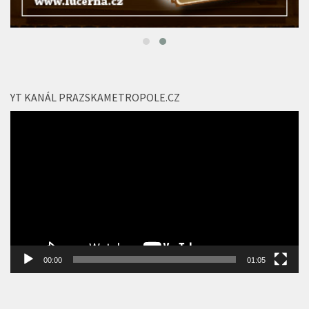
YT KANÁL PRAZSKAMETROPOLE.CZ
Video
přehrávač
00:00
01:05