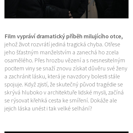
Film vypráví dramatický příběh milujícího otce,
jehož život rozvrátí jediná tragická chyba. Otřese
jeho šťastným manželstvím a zanechá ho zcela
osamělého. Přes hrozbu vězení a s nesnesitelným
pocitem viny se snaží znovu získat důvěru své ženy
a zachránit lásku, která je navzdory bolesti stále
spojuje. Když zjistí, že skutečný původ tragédie se
skrývá hluboko v architektuře lidské mysli, začíná
se rýsovat křehká cesta ke smíření. Dokáže ale
jejich láska unést i tak velké selhání?