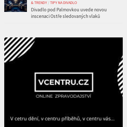
& TRENDY
/
TIPY NA DIVADLO
Divadlo pod Palmovkou uvede novou
inscenaci Ostře sledovaných vlaků