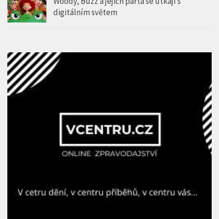
Woody, Buzz a jejich parta se utkají s
digitálním světem