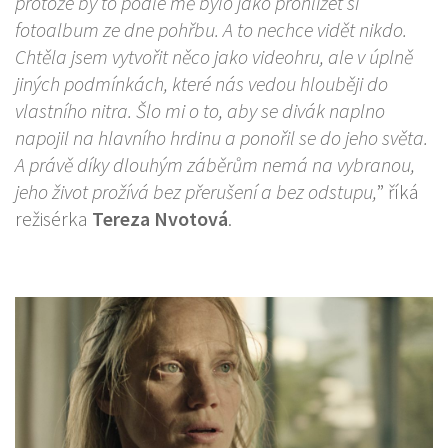
protože by to podle mě bylo jako prohlížet si
fotoalbum ze dne pohřbu. A to nechce vidět nikdo.
Chtěla jsem vytvořit něco jako videohru, ale v úplně
jiných podmínkách, které nás vedou hlouběji do
vlastního nitra. Šlo mi o to, aby se divák naplno
napojil na hlavního hrdinu a ponořil se do jeho světa.
A právě díky dlouhým záběrům nemá na vybranou,
jeho život prožívá bez přerušení a bez odstupu,
” říká
režisérka
Tereza Nvotová
.