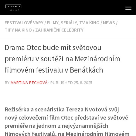
Skip to content
FESTIVALOVÉ VARY
/
FILMY, SERIÁLY, TV A KINO
/
NEWS
/
TIPY NA KINO
/
ZAHRANIČNÍ CELEBRITY
Drama Otec bude mít světovou
premiéru v soutěži na Mezinárodním
filmovém festivalu v Benátkách
BY
MARTINA PECHOVÁ
· PUBLISHED
25. 8. 2025
Režisérka a scenáristka Tereza Nvotová svůj
nový celovečerní film Otec představí ve světové
premiéře na jednom z nejvýznamnějších
filmových festivalů, na Mezinárodním filmovém