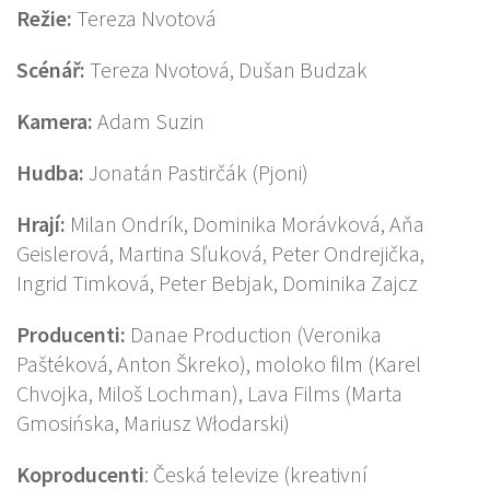
Režie:
Tereza Nvotová
Scénář:
Tereza Nvotová, Dušan Budzak
Kamera:
Adam Suzin
Hudba:
Jonatán Pastirčák (Pjoni)
Hrají:
Milan Ondrík, Dominika Morávková, Aňa
Geislerová, Martina Sľuková, Peter Ondrejička,
Ingrid Timková, Peter Bebjak, Dominika Zajcz
Producenti:
Danae Production (Veronika
Paštéková, Anton Škreko), moloko film (Karel
Chvojka, Miloš Lochman), Lava Films (Marta
Gmosińska, Mariusz Włodarski)
Koproducenti
: Česká televize (kreativní