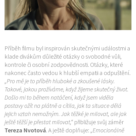
Příběh filmu byl inspirován skutečnými událostmi a
klade divákům důležité otázky o svobodné vůli,
kontrole či osobní zodpovědnosti. Otázky, které
nakonec často vedou k hlubší empatii a odpuštění.
„Pro mě je to příběh hluboké a zkoušené lásky.
Takové, jakou prožíváme, když žijeme skutečný život.
Došlo mi to během natáčení, když jsem viděla
postavy ožít na plátně a cítila, jak ta situace dělá
jejich vztah nemožným. Jak těžké je milovat, ale jak
ještě těžší je přestat milovat,“
přibližuje svůj záměr
Tereza Nvotová
. A ještě doplňuje:
„Emocionálně