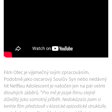
Film Otec je výjimečný svým zpracováním.
Podobně jako oscarový Soulův Syn nebo nedávný
hit Netflixu Adolescent je natočen jen na pár velmi
dlouhých záběrů. “
Pro mě je jazyk filmu stejně
důležitý jako samotný příběh. Nedokázala jsem si
tenhle film představit v klasické epizodické struktuře,