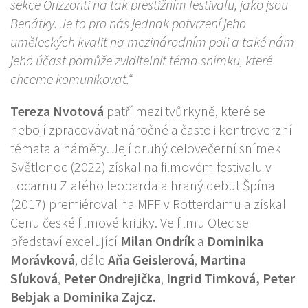
sekce Orizzonti na tak prestižním festivalu, jako jsou
Benátky. Je to pro nás jednak potvrzení jeho
uměleckých kvalit na mezinárodním poli a také nám
jeho účast pomůže zviditelnit téma snímku, které
chceme komunikovat.“
Tereza Nvotová
patří mezi tvůrkyně, které se
nebojí zpracovávat náročné a často i kontroverzní
témata a náměty. Její druhý celovečerní snímek
Světlonoc (2022) získal na filmovém festivalu v
Locarnu Zlatého leoparda a hraný debut Špína
(2017) premiéroval na MFF v Rotterdamu a získal
Cenu české filmové kritiky. Ve filmu Otec se
představí excelující
Milan Ondrík
a
Dominika
Morávková
, dále
Aňa Geislerová
,
Martina
Sľuková
,
Peter Ondrejička
,
Ingrid Timková, Peter
Bebjak a Dominika Zajcz.