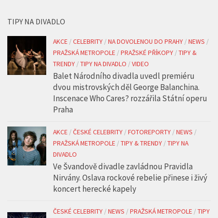
TIPY NA DIVADLO
AKCE
/
CELEBRITY
/
NA DOVOLENOU DO PRAHY
/
NEWS
/
PRAŽSKÁ METROPOLE
/
PRAŽSKÉ PŘÍKOPY
/
TIPY &
TRENDY
/
TIPY NA DIVADLO
/
VIDEO
Balet Národního divadla uvedl premiéru
dvou mistrovských děl George Balanchina.
Inscenace Who Cares? rozzářila Státní operu
Praha
AKCE
/
ČESKÉ CELEBRITY
/
FOTOREPORTY
/
NEWS
/
PRAŽSKÁ METROPOLE
/
TIPY & TRENDY
/
TIPY NA
DIVADLO
Ve Švandově divadle zavládnou Pravidla
Nirvány. Oslava rockové rebelie přinese i živý
koncert herecké kapely
ČESKÉ CELEBRITY
/
NEWS
/
PRAŽSKÁ METROPOLE
/
TIPY