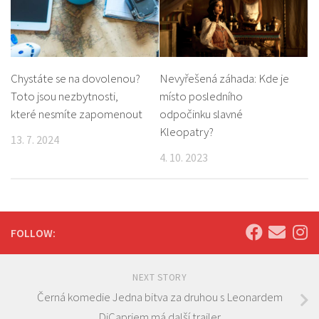
Chystáte se na dovolenou?
Nevyřešená záhada: Kde je
Toto jsou nezbytnosti,
místo posledního
které nesmíte zapomenout
odpočinku slavné
Kleopatry?
13. 7. 2024
4. 10. 2023
FOLLOW:
NEXT STORY
Černá komedie Jedna bitva za druhou s Leonardem
DiCapriem má další trailer