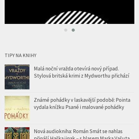
TIPY NA KNIHY
Malá noční vražda otevírá nový případ.
Stylová britská krimi z Mydworthu přichází
Známé pohádky v laskavější podobě: Pointa
vydala knížku Psané i malované pohádky
Nová audiokniha: Román Smát se nahlas
přináší Haška jinak – s hlasem Marka Vašuta