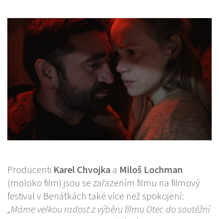
Producenti
Karel Chvojka
a
Miloš Lochman
(moloko film) jsou se zařazením filmu na filmový
festival v Benátkách také více než spokojení:
„Máme velkou radost z výběru filmu Otec do soutěžní