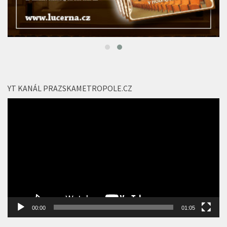
YT KANÁL PRAZSKAMETROPOLE.CZ
Video
přehrávač
00:00
01:05