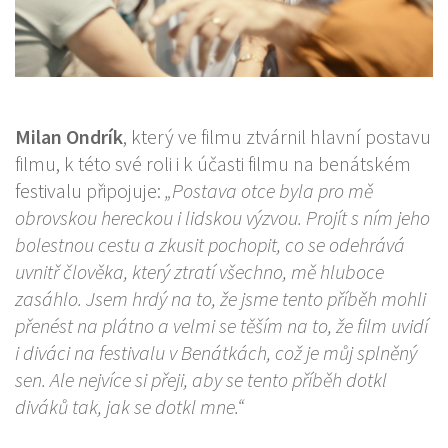
Milan Ondrík
, který ve filmu ztvárnil hlavní postavu
filmu, k této své roli i k účasti filmu na benátském
festivalu připojuje:
„Postava otce byla pro mě
obrovskou hereckou i lidskou výzvou. Projít s ním jeho
bolestnou cestu a zkusit pochopit, co se odehrává
uvnitř člověka, který ztratí všechno, mě hluboce
zasáhlo. Jsem hrdý na to, že jsme tento příběh mohli
přenést na plátno a velmi se těším na to, že film uvidí
i diváci na festivalu v Benátkách, což je můj splněný
sen. Ale nejvíce si přeji, aby se tento příběh dotkl
diváků tak, jak se dotkl mne.“