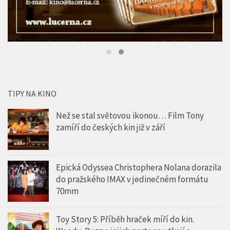
TIPY NA KINO
Než se stal světovou ikonou… Film Tony
zamíří do českých kin již v září
Epická Odyssea Christophera Nolana dorazila
do pražského IMAX v jedinečném formátu
70mm
Toy Story 5: Příběh hraček míří do kin.