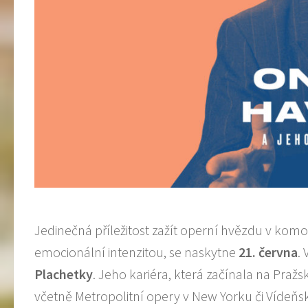
Jedinečná příležitost zažít operní hvězdu v ko
emocionální intenzitou, se naskytne
21.
č
ervna
.
Plachetky
. Jeho kariéra, která začínala na Pražs
včetně Metropolitní opery v New Yorku či Vídeň