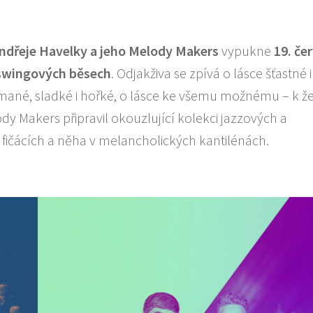
nd
ř
eje Havelky a jeho Melody Makers
vypukne
19.
č
e
swingov
ý
ch b
ě
sech
. Odjakživa se zpívá o lásce šťastné i
amané, sladké i hořké, o lásce ke všemu možnému – k ž
ody Makers připravil okouzlující kolekci jazzových a
 fičácích a něha v melancholických kantilénách.