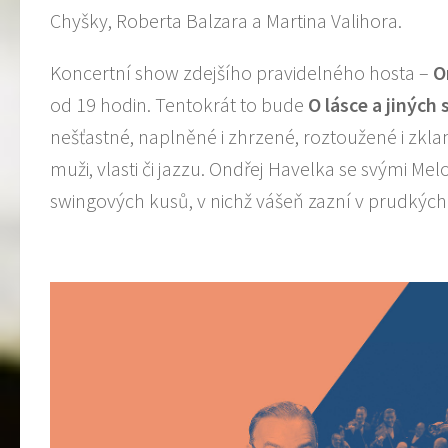
Chyšky, Roberta Balzara a Martina Valihora.
Koncertní show zdejšího pravidelného hosta –
O
od 19 hodin. Tentokrát to bude
O l
á
sce a jin
ý
ch 
nešťastné, naplněné i zhrzené, roztoužené i zkl
muži, vlasti či jazzu. Ondřej Havelka se svými Mel
swingových kusů, v nichž vášeň zazní v prudkých