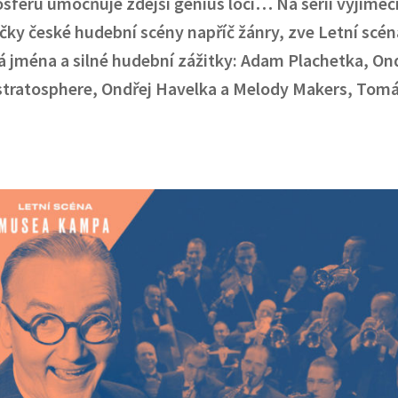
osf
é
ru umoc
ň
uje zdej
ší
genius loci
…
Na s
é
rii v
ý
jime
č
č
ky
č
esk
é
hudebn
í
sc
é
ny nap
říč žá
nry, zve Letn
í
sc
é
n
á
jm
é
na a siln
é
hudebn
í
z
áž
itky:
Adam Plachetka
, On
ustratosphere, Ond
ř
ej Havelka a Melody Makers, Tom