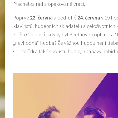
Plachetka rád a opakovaně vrací.
Poprvé
22.
č
ervna
a podruhé
24.
č
ervna
v 19 ho
klavíristů, hudebních skladatelů a celoživotníc
zněla Osudová, kdyby byl Beethoven optimista? 
„nevhodná“ hudba? Že vážnou hudbu není třeba b
Odpovědi a také spoustu hudby a zábavy nabíd