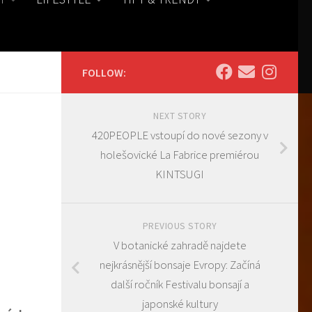
FOLLOW:
NEXT STORY
420PEOPLE vstoupí do nové sezony v
holešovické La Fabrice premiérou
KINTSUGI
PREVIOUS STORY
V botanické zahradě najdete
nejkrásnější bonsaje Evropy: Začíná
další ročník Festivalu bonsají a
japonské kultury