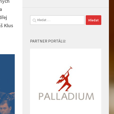
n
ý
ch
a
d
ř
ej
Vyhledávání
áš
Klus
PARTNER PORTÁLU: