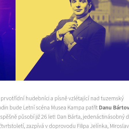
 prvotřídní hudebníci a písně vzlétající nad tuzemský
din bude Letní scéna Musea Kampa patřit
Danu B
á
rtov
spěšně působí již 26 let! Dan Bárta, jedenáctinásobný dr
vrtstoletí, zazpívá v doprovodu Filipa Jelínka, Mirosla