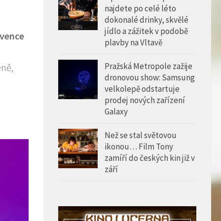
najdete po celé léto
dokonalé drinky, skvělé
jídlo a zážitek v podobě
rvence
plavby na Vltavě
Pražská Metropole zažije
eně,
dronovou show: Samsung
velkolepě odstartuje
prodej nových zařízení
Galaxy
Než se stal světovou
ikonou… Film Tony
zamíří do českých kin již v
září