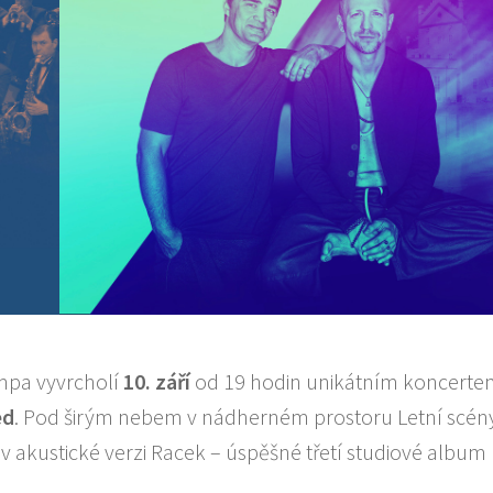
mpa vyvrcholí
10. z
áří
od 19 hodin unikátním koncerte
ed
. Pod širým nebem v nádherném prostoru Letní scén
 akustické verzi Racek – úspěšné třetí studiové album