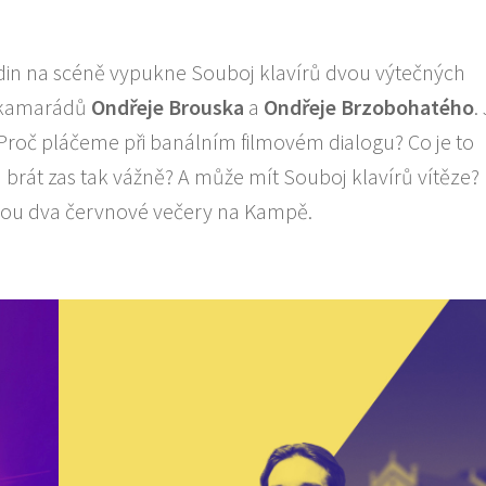
din na scéně vypukne Souboj klavírů dvou výtečných
h kamarádů
Ond
ř
eje Brouska
a
Ond
ř
eje Brzobohat
é
ho
.
Proč pláčeme při banálním filmovém dialogu? Co je to
rát zas tak vážně? A může mít Souboj klavírů vítěze?
nou dva červnové večery na Kampě.