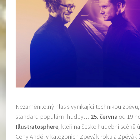
Nezaměnitelný hlas s vynikající technikou zpěvu,
standard populární hudby…
25.
č
ervna
od 19 ho
Illustratosphere
, kteří na české hudební scéně ú
Ceny Anděl v kategoriích Zpěvák roku a Zpěvák čt