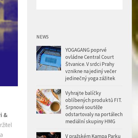
NEWS
YOGAGANG poprvé
ovládne Central Court
Štvanice. V srdci Prahy
vznikne na jediný večer
jedinečný yoga zážitek
Vyhrajte balíčky
oblíbených produktů FIT.
Srpnové soutěže
i &
odstartovaly na portálech
mediální skupiny HMG
žitel
va
V pražském Kampa Parku