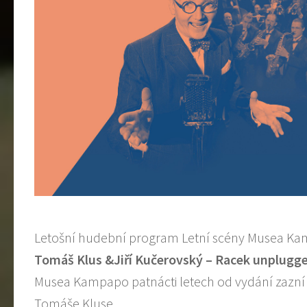
Letošní hudební program Letní scény Musea Ka
Tom
áš
Klus &
Ji
ří
Ku
č
erovsk
ý –
Racek unplugg
Musea Kampapo patnácti letech od vydání zazní v
Tomáše Kluse.