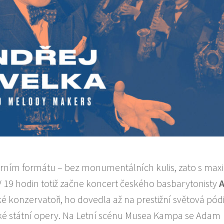
morním formátu – bez monumentálních kulis, zato s max
 V 19 hodin totiž začne koncert českého basbarytonisty
ké konzervatoři, ho dovedla až na prestižní světová pódi
ské státní opery. Na Letní scénu Musea Kampa se Adam