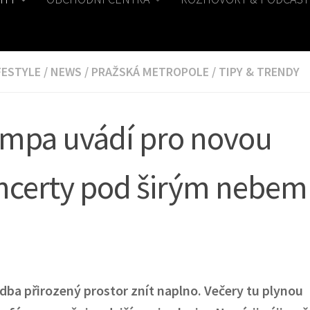
FESTYLE
/
NEWS
/
PRAŽSKÁ METROPOLE
/
TIPY & TRENDY
ampa uvádí pro novou
ncerty pod širým nebem
dba p
ř
irozen
ý
prostor zn
í
t naplno. Ve
č
ery tu plynou