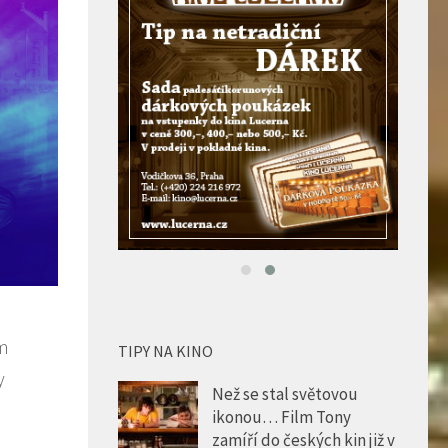
m
TIPY NA KINO
y
Než se stal světovou
ikonou… Film Tony
zamíří do českých kin již v