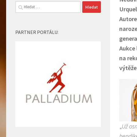
Vyhledávání
Urquel
Autore
naroze
PARTNER PORTÁLU:
genera
Aukce 
na rek
výtěže
„
Už os
hendike