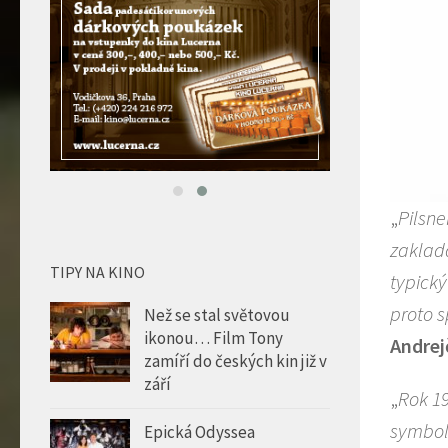
„
Pilsne
zaklada
TIPY NA KINO
typický
proto s
Než se stal světovou
ikonou… Film Tony
Andrej
zamíří do českých kin již v
září
„
Rok 19
symbol
Epická Odyssea