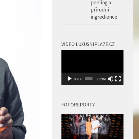
peeling a
přírodní
ingredience
VIDEO LUXUSNIPLAZE.CZ
Video
přehrávač
00:00
02:04
FOTOREPORTY