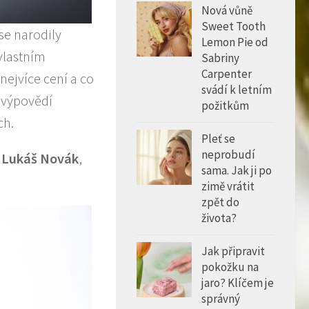
Nová vůně
Sweet Tooth
 se narodily
Lemon Pie od
vlastním
Sabriny
Carpenter
nejvíce cení a co
svádí k letním
r výpovědí
požitkům
ch.
Pleť se
neprobudí
ř Lukáš Novák
,
sama. Jak ji po
zimě vrátit
zpět do
života?
Jak připravit
pokožku na
jaro? Klíčem je
správný