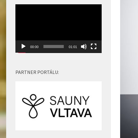
nebo
Video
snížíte
přehrávač
úroveň
hlasitosti.
00:00
01:01
PARTNER PORTÁLU: