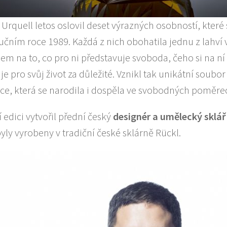
 Urquell letos oslovil deset výrazných osobností, které
lučním roce 1989. Každá z nich obohatila jednu z lahví 
m na to, co pro ni představuje svoboda, čeho si na ní 
e pro svůj život za důležité. Vznikl tak unikátní soubo
ce, která se narodila i dospěla ve svobodných poměre
 edici vytvořil přední český
designér a umělecký sklá
yly vyrobeny v tradiční české sklárně Rückl.