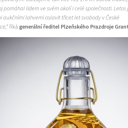
j pomáhal lidem ve svém okolí i celé společnosti. Letos 
i aukčními lahvemi oslavit třicet let svobody v České
ce,“
říká
generální ředitel Plzeňského Prazdroje Gran