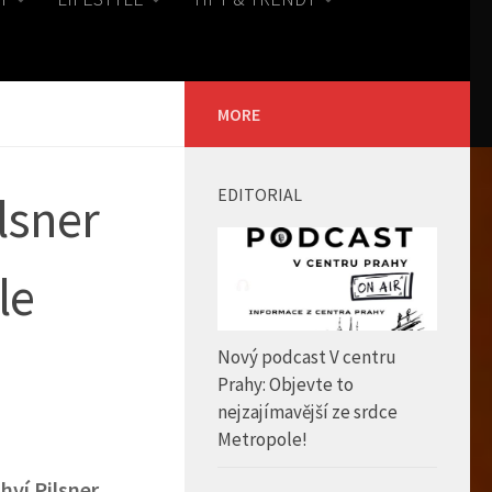
MORE
EDITORIAL
lsner
le
Nový podcast V centru
Prahy: Objevte to
nejzajímavější ze srdce
Metropole!
hví Pilsner