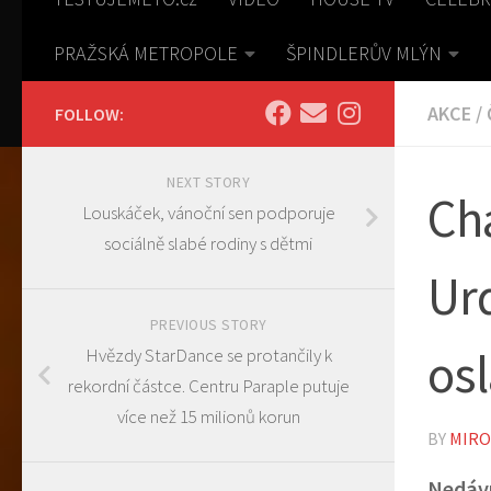
PRAŽSKÁ METROPOLE
ŠPINDLERŮV MLÝN
AKCE
/
FOLLOW:
NEXT STORY
Cha
Louskáček, vánoční sen podporuje
sociálně slabé rodiny s dětmi
Ur
PREVIOUS STORY
osl
Hvězdy StarDance se protančily k
rekordní částce. Centru Paraple putuje
více než 15 milionů korun
BY
MIRO
Nedávn