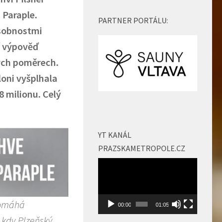
 Paraple.
PARTNER PORTÁLU:
osobnostmi
ší výpověď
ných poměrech.
loni vyšplhala
8 milionu. Celý
YT KANÁL
PRAZSKAMETROPOLE.CZ
Video
přehrávač
pomáhá
00:00
01:05
 kdy Plzeňský