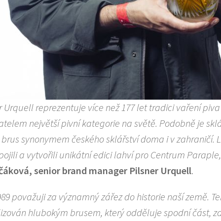
r Urquell reprezentuje více než 177 let tradici vaření piva
telem největší pivní kategorie na světě. Podobně je sklá
 brus synonymem českého sklářství doma i v zahraničí. 
pojili a vytvořili unikátní edici lahví pro Centrum Paraple,
čáková, senior brand manager Pilsner Urquell
.
89 považuji za významný zářez do historie naší země. Te
izován hlubokým brusem, který odděluje spodní část, z