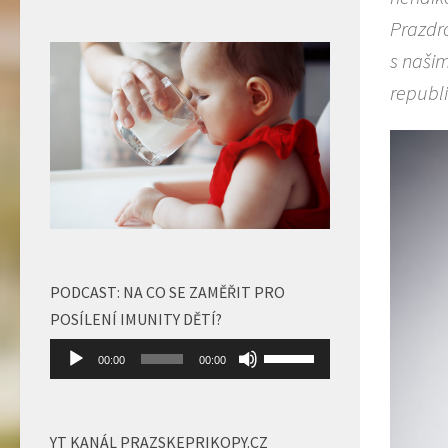
Prazdro
s našim
republi
PODCAST: NA CO SE ZAMĚŘIT PRO
POSÍLENÍ IMUNITY DĚTÍ?
Audio
Použitím
00:00
00:00
přehrávač
šipek
nahoru/dolů
zvýšíte
YT KANÁL PRAZSKEPRIKOPY.CZ