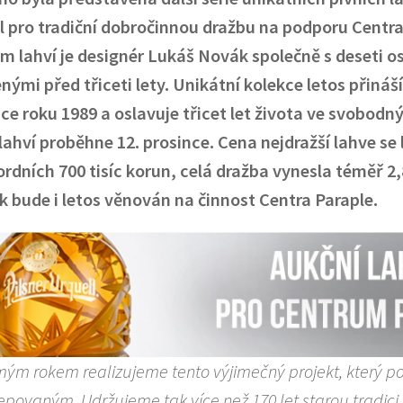
l pro tradiční dobročinnou dražbu na podporu Centra
m lahví je designér Lukáš Novák společně s deseti 
nými před třiceti lety. Unikátní kolekce letos přiná
ce roku 1989 a oslavuje třicet let života ve svobod
lahví proběhne 12. prosince. Cena nejdražší lahve se 
ordních 700 tisíc korun, celá dražba vynesla téměř 2,
k bude i letos věnován na činnost Centra Paraple.
mým rokem realizujeme tento výjimečný projekt, který 
povaným. Udržujeme tak více než 170 let starou tradici,