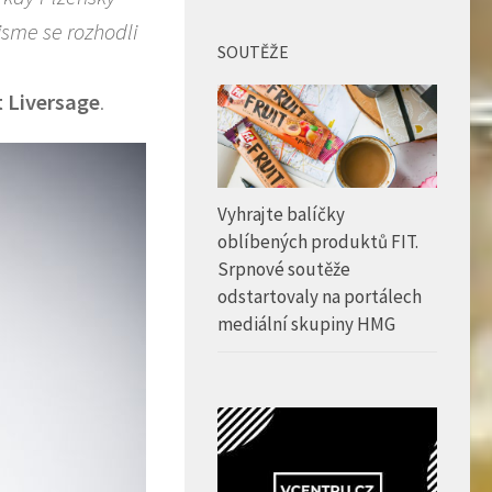
jsme se rozhodli
SOUTĚŽE
t Liversage
.
Vyhrajte balíčky
oblíbených produktů FIT.
Srpnové soutěže
odstartovaly na portálech
mediální skupiny HMG