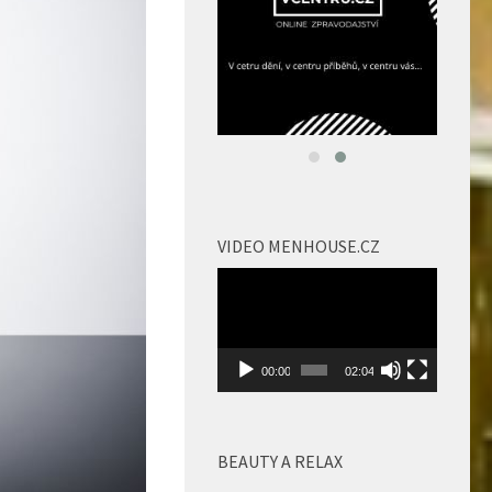
VIDEO MENHOUSE.CZ
Video
přehrávač
00:00
02:04
BEAUTY A RELAX