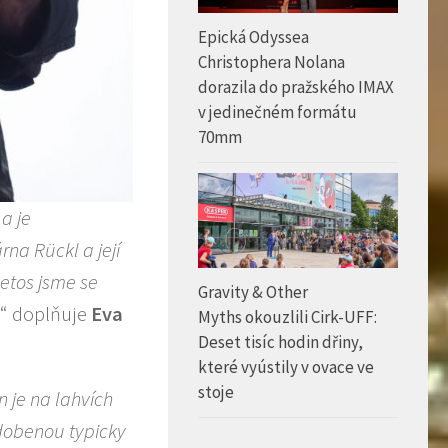
Epická Odyssea
Christophera Nolana
dorazila do pražského IMAX
v jedinečném formátu
70mm
 a je
rna Rückl a její
Letos jsme se
Gravity & Other
“ doplňuje
Eva
Myths okouzlili Cirk-UFF:
Deset tisíc hodin dřiny,
které vyústily v ovace ve
stoje
n je na lahvích
dobenou typicky