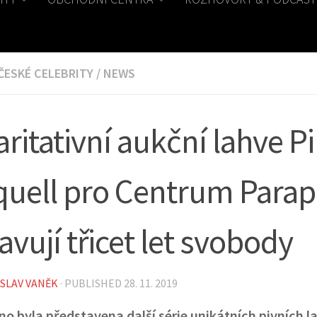
ČESKÉ CELEBRITY
/
NEWS
ritativní aukční lahve Pi
quell pro Centrum Parap
avují třicet let svobody
SLAV VANĚK
· PUBLISHED
28. 11. 2019
o byla představena další série unikátních pivních la