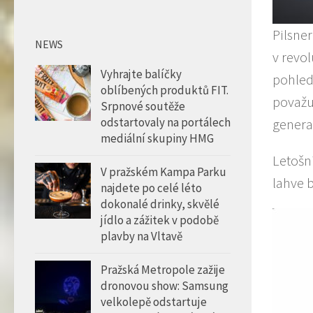
Pilsner
NEWS
v revo
Vyhrajte balíčky
pohlede
oblíbených produktů FIT.
považuj
Srpnové soutěže
odstartovaly na portálech
genera
mediální skupiny HMG
Letošní
V pražském Kampa Parku
lahve b
najdete po celé léto
dokonalé drinky, skvělé
jídlo a zážitek v podobě
plavby na Vltavě
Pražská Metropole zažije
dronovou show: Samsung
velkolepě odstartuje