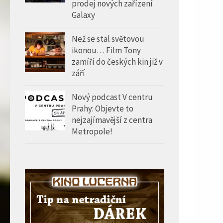
prodej nových zařízení
Galaxy
Než se stal světovou
ikonou… Film Tony
zamíří do českých kin již v
září
Nový podcast V centru
Prahy: Objevte to
nejzajímavější z centra
Metropole!