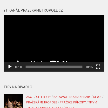
YT KANÁL PRAZSKAMETROPOLE.CZ
Video
přehrávač
00:00
01:05
TIPY NA DIVADLO
AKCE
/
CELEBRITY
/
NA DOVOLENOU DO PRAHY
/
NEWS
/
PRAŽSKÁ METROPOLE
/
PRAŽSKÉ PŘÍKOPY
/
TIPY &
TRENDY
/
TIPY NA DIVADLO
/
VIDEO