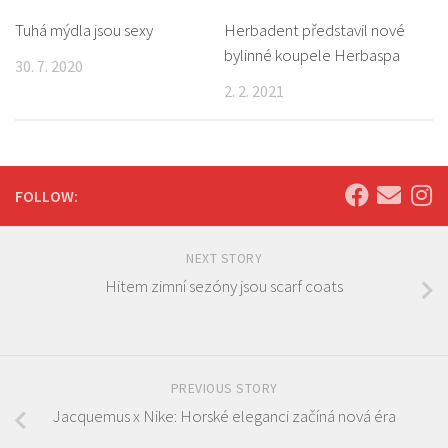
Tuhá mýdla jsou sexy
Herbadent představil nové
bylinné koupele Herbaspa
30. 7. 2020
2. 2. 2021
FOLLOW:
NEXT STORY
Hitem zimní sezóny jsou scarf coats
PREVIOUS STORY
Jacquemus x Nike: Horské eleganci začíná nová éra