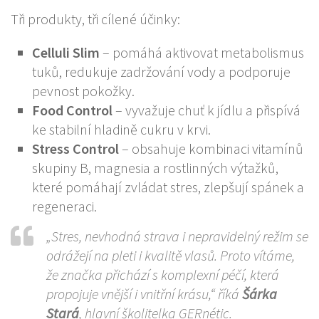
Tři produkty, tři cílené účinky:
Celluli Slim
– pomáhá aktivovat metabolismus
tuků, redukuje zadržování vody a podporuje
pevnost pokožky.
Food Control
– vyvažuje chuť k jídlu a přispívá
ke stabilní hladině cukru v krvi.
Stress Control
– obsahuje kombinaci vitamínů
skupiny B, magnesia a rostlinných výtažků,
které pomáhají zvládat stres, zlepšují spánek a
regeneraci.
„Stres, nevhodná strava i nepravidelný režim se
odrážejí na pleti i kvalitě vlasů. Proto vítáme,
že značka přichází s komplexní péčí, která
propojuje vnější i vnitřní krásu,“ říká
Šárka
Stará
, hlavní školitelka GERnétic.