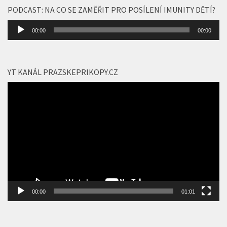
PODCAST: NA CO SE ZAMĚŘIT PRO POSÍLENÍ IMUNITY DĚTÍ?
Audio
00:00
00:00
přehrávač
YT KANÁL PRAZSKEPRIKOPY.CZ
Video
přehrávač
00:00
01:01