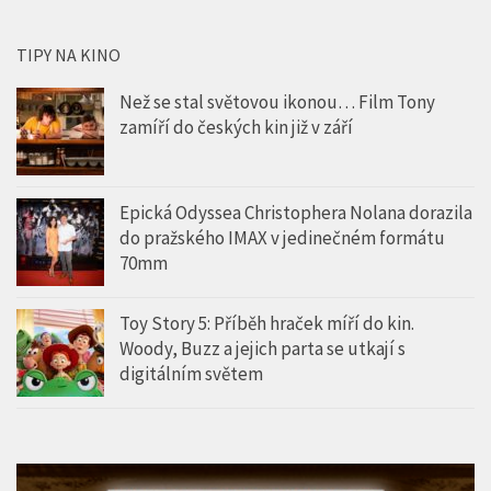
TIPY NA KINO
Než se stal světovou ikonou… Film Tony
zamíří do českých kin již v září
Epická Odyssea Christophera Nolana dorazila
do pražského IMAX v jedinečném formátu
70mm
Toy Story 5: Příběh hraček míří do kin.
Woody, Buzz a jejich parta se utkají s
digitálním světem