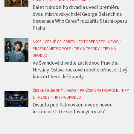
Balet Národního divadla uvedl premiéru
dvou mistrovských děl George Balanchina.
Inscenace Who Cares? rozzářila Státní operu
Praha
AKCE
/
ČESKÉ CELEBRITY
/
FOTOREPORTY
/
NEWS
/
PRAŽSKÁ METROPOLE
/
TIPY & TRENDY
/
TIPY NA
DIVADLO
Ve Švandově divadle zavládnou Pravidla
Nirvány. Oslava rockové rebelie přinese i živý
koncert herecké kapely
ČESKÉ CELEBRITY
/
NEWS
/
PRAŽSKÁ METROPOLE
/
TIPY
& TRENDY
/
TIPY NA DIVADLO
Divadlo pod Palmovkou uvede novou
inscenaci Ostře sledovaných vlaků