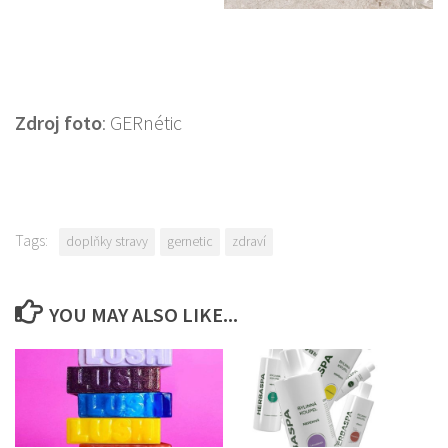
Zdroj foto
: GERnétic
Tags:
doplňky stravy
gernetic
zdraví
YOU MAY ALSO LIKE...