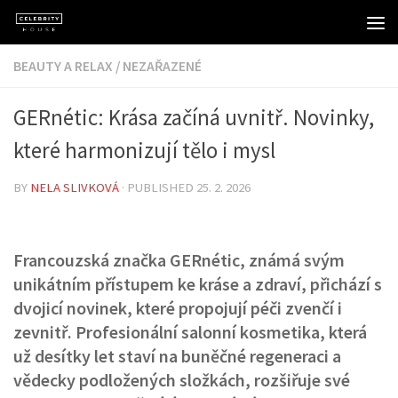
Skip to content
BEAUTY A RELAX
/
NEZAŘAZENÉ
GERnétic: Krása začíná uvnitř. Novinky,
které harmonizují tělo i mysl
BY
NELA SLIVKOVÁ
· PUBLISHED
25. 2. 2026
Francouzská značka GERnétic, známá svým
unikátním přístupem ke kráse a zdraví, přichází s
dvojicí novinek, které propojují péči zvenčí i
zevnitř. Profesionální salonní kosmetika, která
už desítky let staví na buněčné regeneraci a
vědecky podložených složkách, rozšiřuje své