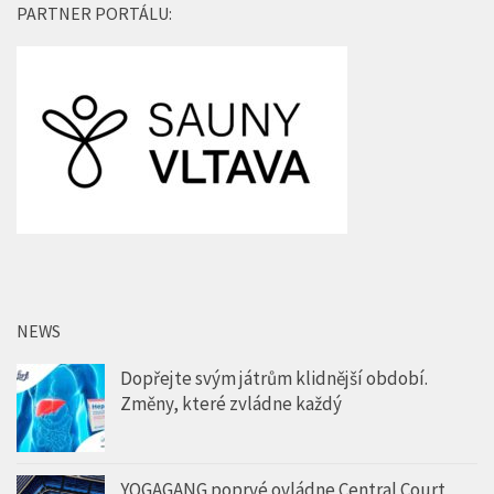
PARTNER PORTÁLU:
NEWS
Dopřejte svým játrům klidnější období.
Změny, které zvládne každý
YOGAGANG poprvé ovládne Central Court