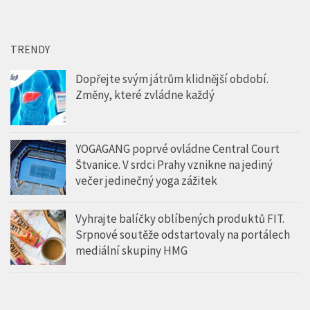
TRENDY
Dopřejte svým játrům klidnější období.
Změny, které zvládne každý
YOGAGANG poprvé ovládne Central Court
Štvanice. V srdci Prahy vznikne na jediný
večer jedinečný yoga zážitek
Vyhrajte balíčky oblíbených produktů FIT.
Srpnové soutěže odstartovaly na portálech
mediální skupiny HMG