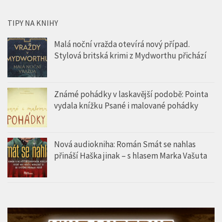
TIPY NA KNIHY
Malá noční vražda otevírá nový případ.
Stylová britská krimi z Mydworthu přichází
Známé pohádky v laskavější podobě: Pointa
vydala knížku Psané i malované pohádky
Nová audiokniha: Román Smát se nahlas
přináší Haška jinak – s hlasem Marka Vašuta