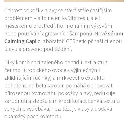
Citlivost pokožky hlavy se stává stále častějším
problémem – a to nejen kvůli stresu, ale i
městskému prostředí, hormonálním výkyvům
nebo používání agresivních šamponů. Nové
sérum
Calming Capi
z laboratoří GERnétic přináší cílenou
úlevu a prevenci podráždění.
Díky kombinaci zeleného peptidu, extraktu z
čerimoji (tropického ovoce s výjimečnými
zklidňujícími účinky) a mrkvového extraktu
bohatého na betakaroten pomáhá obnovovat
přirozenou rovnováhu pokožky hlavy, redukuje
zarudnutí a zlepšuje mikrocirkulaci. Lehká textura
se rychle vstřebává, nezatěžuje vlasy a dodává
okamžitý pocit komfortu.