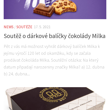
NEWS
/
SOUTĚŽE
17. 5. 2021
Soutěž o dárkové balíčky čokolády Milka
Pět z vás má možnost vyhrát dárkový balíček Milka k
jejímu výročí 120 let od okamžiku, kdy se začala
prodávat čokoláda Milka. Soutěžní otázka: Na který
datum připadají narozeniny značky Milka? a) 12. dubna
b) 24. dubna...