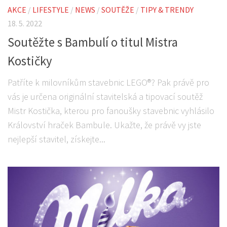
AKCE
/
LIFESTYLE
/
NEWS
/
SOUTĚŽE
/
TIPY & TRENDY
18. 5. 2022
Soutěžte s Bambulí o titul Mistra
Kostičky
Patříte k milovníkům stavebnic LEGO®? Pak právě pro
vás je určena originální stavitelská a tipovací soutěž
Mistr Kostička, kterou pro fanoušky stavebnic vyhlásilo
Království hraček Bambule. Ukažte, že právě vy jste
nejlepší stavitel, získejte...