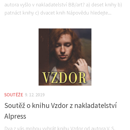
autora vyšlo v nakladatelství BB/art? a) deset knihy b)
patnáct knihy c) dvacet knih Nápovědu hledejte...
SOUTĚŽE
9. 12. 2019
Soutěž o knihu Vzdor z nakladatelství
Alpress
Dva z vás mohou vyhrát knihu Vzdor od autora V. S.