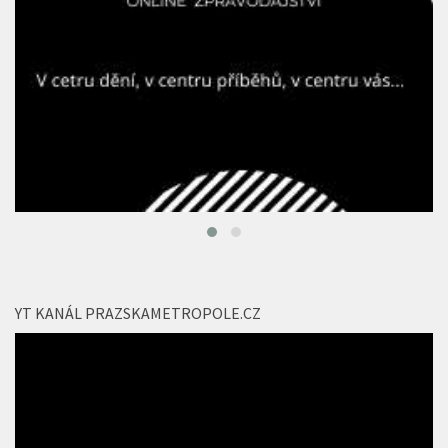
YT KANÁL PRAZSKAMETROPOLE.CZ
Video
přehrávač