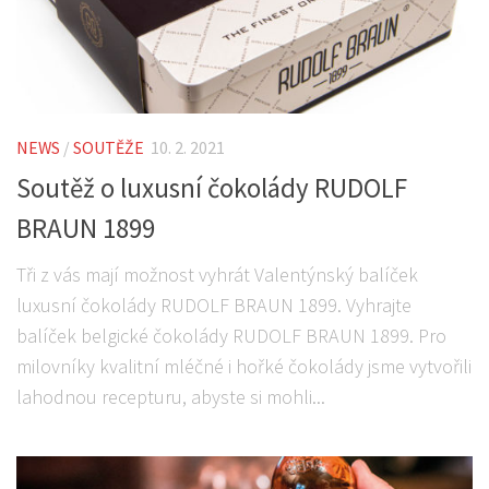
NEWS
/
SOUTĚŽE
10. 2. 2021
Soutěž o luxusní čokolády RUDOLF
BRAUN 1899
Tři z vás mají možnost vyhrát Valentýnský balíček
luxusní čokolády RUDOLF BRAUN 1899. Vyhrajte
balíček belgické čokolády RUDOLF BRAUN 1899. Pro
milovníky kvalitní mléčné i hořké čokolády jsme vytvořili
lahodnou recepturu, abyste si mohli...