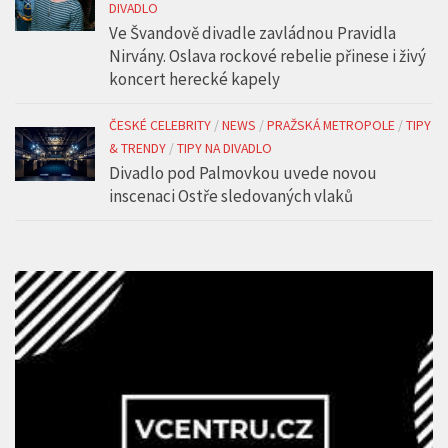
DIVADLO
Ve Švandově divadle zavládnou Pravidla
Nirvány. Oslava rockové rebelie přinese i živý
koncert herecké kapely
ČESKÉ CELEBRITY
/
NEWS
/
PRAŽSKÁ METROPOLE
/
TIPY
& TRENDY
/
TIPY NA DIVADLO
Divadlo pod Palmovkou uvede novou
inscenaci Ostře sledovaných vlaků