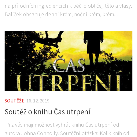
na přírodních ingrediencích k péči o obličej, tělo a vlasy.
Balíček obsahuje denní krém, noční krém, krém...
SOUTĚŽE
16. 12. 2019
Soutěž o knihu Čas utrpení
Tři z vás mají možnost vyhrát knihu Čas utrpení od
autora Johna Connolly. Soutěžní otázka: Kolik knih od