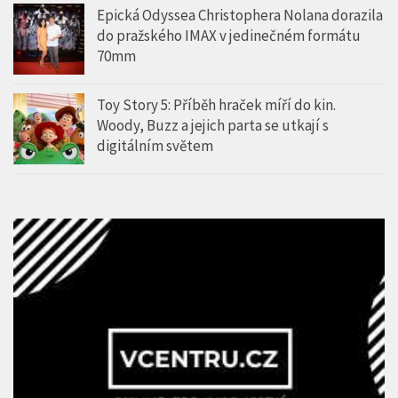
Epická Odyssea Christophera Nolana dorazila
do pražského IMAX v jedinečném formátu
70mm
Toy Story 5: Příběh hraček míří do kin.
Woody, Buzz a jejich parta se utkají s
digitálním světem