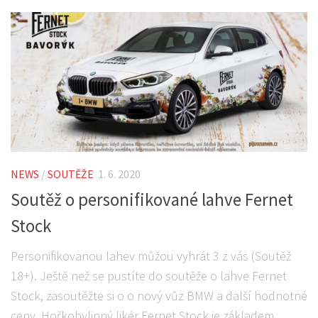
NEWS
/
SOUTĚŽE
1. 6. 2020
Soutěž o personifikované lahve Fernet
Stock
Personifikovanou lahev můžou vyhrát 3 z vás (Soutěž
18+). Ještě než se pustíte do soutěže o lahve Fernet
Stock, zasoutěžte si o o nový vůz BMW a další hodnotné
ceny. Hořkobylinný likér Fernet Stock je základem...