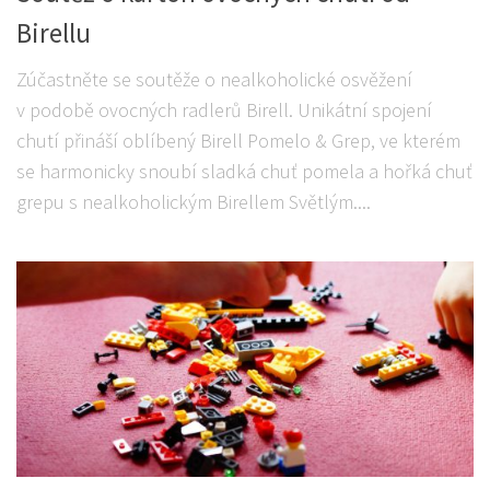
Birellu
Zúčastněte se soutěže o nealkoholické osvěžení
v podobě ovocných radlerů Birell. Unikátní spojení
chutí přináší oblíbený Birell Pomelo & Grep, ve kterém
se harmonicky snoubí sladká chuť pomela a hořká chuť
grepu s nealkoholickým Birellem Světlým....