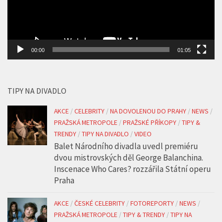
00:00
01:05
TIPY NA DIVADLO
AKCE
/
CELEBRITY
/
NA DOVOLENOU DO PRAHY
/
NEWS
/
PRAŽSKÁ METROPOLE
/
PRAŽSKÉ PŘÍKOPY
/
TIPY &
TRENDY
/
TIPY NA DIVADLO
/
VIDEO
Balet Národního divadla uvedl premiéru
dvou mistrovských děl George Balanchina.
Inscenace Who Cares? rozzářila Státní operu
Praha
AKCE
/
ČESKÉ CELEBRITY
/
FOTOREPORTY
/
NEWS
/
PRAŽSKÁ METROPOLE
/
TIPY & TRENDY
/
TIPY NA