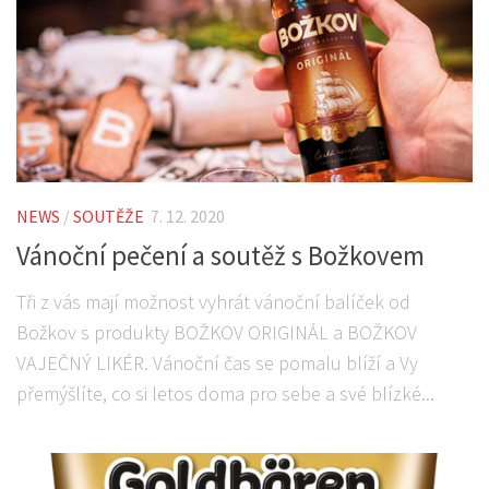
NEWS
/
SOUTĚŽE
7. 12. 2020
Vánoční pečení a soutěž s Božkovem
Tři z vás mají možnost vyhrát vánoční balíček od
Božkov s produkty BOŽKOV ORIGINÁL a BOŽKOV
VAJEČNÝ LIKÉR. Vánoční čas se pomalu blíží a Vy
přemýšlíte, co si letos doma pro sebe a své blízké...