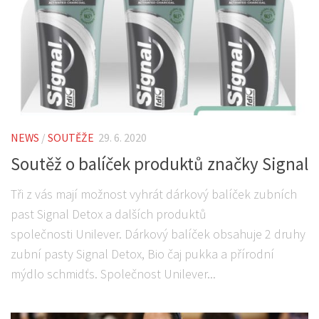
NEWS
/
SOUTĚŽE
29. 6. 2020
Soutěž o balíček produktů značky Signal
Tři z vás mají možnost vyhrát dárkový balíček zubních
past Signal Detox a dalších produktů
společnosti Unilever. Dárkový balíček obsahuje 2 druhy
zubní pasty Signal Detox, Bio čaj pukka a přírodní
mýdlo schmidťs. Společnost Unilever...