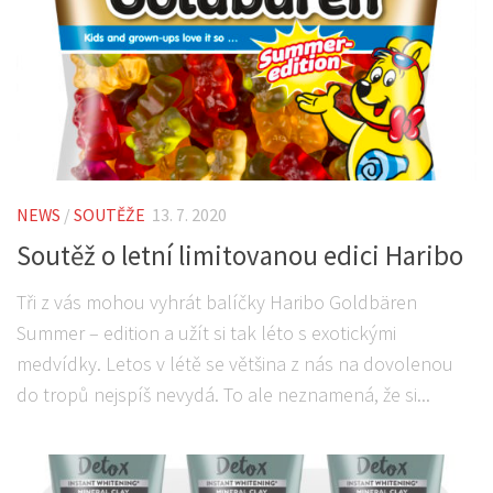
NEWS
/
SOUTĚŽE
13. 7. 2020
Soutěž o letní limitovanou edici Haribo
Tři z vás mohou vyhrát balíčky Haribo Goldbären
Summer – edition a užít si tak léto s exotickými
medvídky. Letos v létě se většina z nás na dovolenou
do tropů nejspíš nevydá. To ale neznamená, že si...