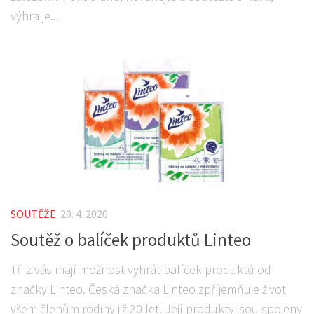
výhra je...
SOUTĚŽE
20. 4. 2020
Soutěž o balíček produktů Linteo
Tři z vás mají možnost vyhrát balíček produktů od
značky Linteo. Česká značka Linteo zpříjemňuje život
všem členům rodiny již 20 let. Její produkty jsou spojeny