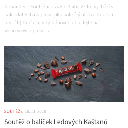
Alexandera. Soutěžní otázka: Kniha Vzdor vychází v
nakladatelství Alpress jako kolikátý titul autora? a)
první b) třetí c) čtvrtý Nápovědu hledejte na
webu www.alpress.cz....
SOUTĚŽE
18. 11. 2019
Soutěž o balíček Ledových Kaštanů