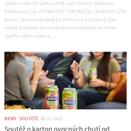
Jeden z vás má šanci vyhrát ryze českou deskovou
fotbalovou hru FOTBALOVÝ TÝM HVĚZD v hodnotě 1250
korun. Jedinečná taktická stolní hra Fotbalový tým
hvězd dokázala prostřednictvím kampaně na HitHit
spatřit světlo světa a...
NEWS
/
SOUTĚŽE
30. 11. 2022
Soutěž o karton ovocných chutí od