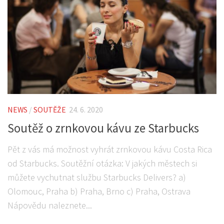
NEWS
/
SOUTĚŽE
24. 6. 2020
Soutěž o zrnkovou kávu ze Starbucks
Pět z vás má možnost vyhrát zrnkovou kávu Costa Rica
od Starbucks. Soutěžní otázka: V jakých městech si
můžete vychutnat službu Starbucks Delivers? a)
Olomouc, Praha b) Praha, Brno c) Praha, Ostrava
Nápovědu naleznete...