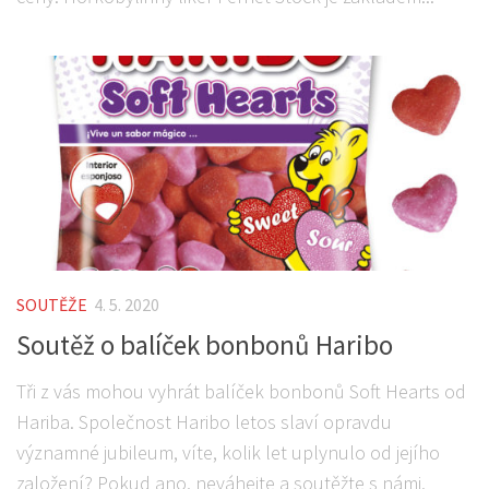
SOUTĚŽE
4. 5. 2020
Soutěž o balíček bonbonů Haribo
Tři z vás mohou vyhrát balíček bonbonů Soft Hearts od
Hariba. Společnost Haribo letos slaví opravdu
významné jubileum, víte, kolik let uplynulo od jejího
založení? Pokud ano, neváhejte a soutěžte s námi,