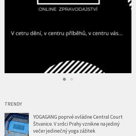
TRENDY
YOGAGANG poprvé ovládne Central Court
Štvanice. V srdci Prahy vznikne na jediný
večer jedinečný yoga zážitek